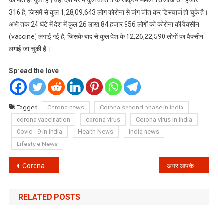
की मौत हो चुकी है। वही देश भर में कुल कोरोना के सक्रिय मामले 18 लाख 01 हजार
316 है, जिसमें से कुल 1,28,09,643 लोग कोरोना से जंग जीत कर डिस्चार्ज हो चुके है।
अभी तक 24 घंटे में देश में कुल 26 लाख 84 हजार 956 लोगों को कोरोना की वैक्सीन
(vaccine) लगाई गई है, जिसके बाद से कुल देश के 12,26,22,590 लोगों का वैक्सीन
लगाई जा चुकी है।
Spread the love
Tagged
Corona news
Corona second phase in india
corona vaccination
corona virus
Corona virus in india
Covid 19 in india
Health News
india news
Lifestyle News
Post
Corona Virus: क्या Weekend Lockdown और Night Curfew का सुझाव सही है?
अगर आपके साथ भी हो जाए Online Fraud तो तुरंत इस नंबर पर करें फोन
navigation
RELATED POSTS