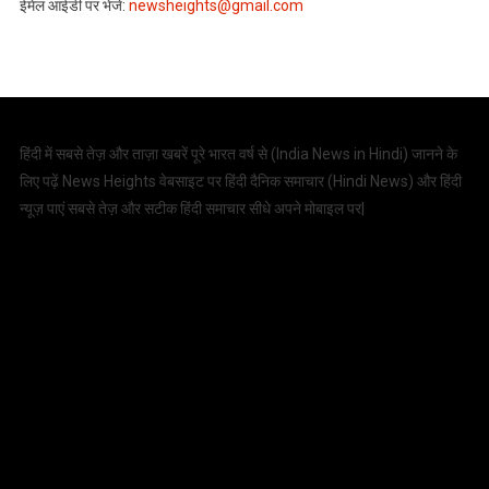
ईमेल आईडी पर भेजें:
newsheights@gmail.com
हिंदी में सबसे तेज़ और ताज़ा खबरें पूरे भारत वर्ष से (
India News in Hindi
) जानने के
लिए पढ़ें News Heights वेबसाइट पर हिंदी दैनिक समाचार (
Hindi News
) और हिंदी
न्यूज़ पाएं सबसे तेज़ और सटीक हिंदी समाचार सीधे अपने मोबाइल पर|