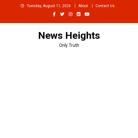
Skip
Tuesday, August 11, 2026
About
Contact Us
to
content
News Heights
Only Truth