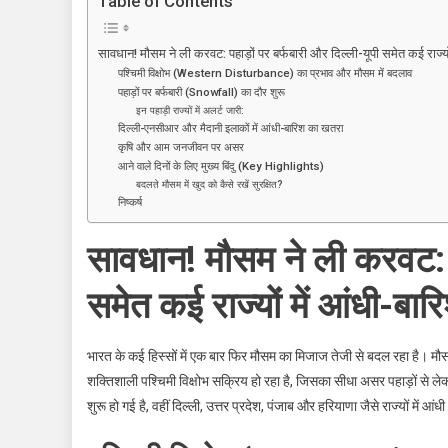
Table of Contents
पहाड़ों
पर
सावधान! मौसम ने ली करवट: पहाड़ों पर बर्फबारी और दिल्ली-यूपी समेत कई राज्यो
बर्फबारी
पश्चिमी विक्षोभ (Western Disturbance) का प्रभाव और मौसम में बदलाव
और
पहाड़ों पर बर्फबारी (Snowfall) का दौर शुरू
दिल्ली-
इन पहाड़ी राज्यों में अलर्ट जारी:
दिल्ली-एनसीआर और मैदानी इलाकों में आंधी-बारिश का खतरा
यूपी
कृषि और आम जनजीवन पर असर
समेत
आने वाले दिनों के लिए मुख्य बिंदु (Key Highlights)
कई
बदलते मौसम में खुद को कैसे रखें सुरक्षित?
राज्यों
निष्कर्ष
में
सावधान! मौसम ने ली करवट: पह
आंधी-
बारिश
समेत कई राज्यों में आंधी-बार
का
अलर्ट
भारत के कई हिस्सों में एक बार फिर मौसम का मिजाज तेजी से बदल रहा है। मौस
शक्तिशाली पश्चिमी विक्षोभ सक्रिय हो रहा है, जिसका सीधा असर पहाड़ों से लेकर
शुरू हो गई है, वहीं दिल्ली, उत्तर प्रदेश, पंजाब और हरियाणा जैसे राज्यों में