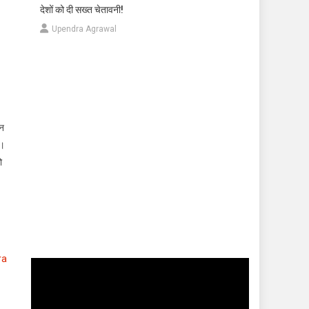
देशों को दी सख्त चेतावनी!
Upendra Agrawal
िन
ा।
ो
ra
Video
Player