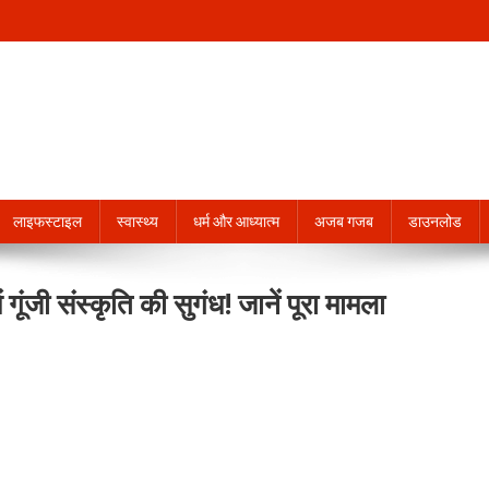
लाइफस्टाइल
स्वास्थ्य
धर्म और आध्यात्म
अजब गजब
डाउनलोड
ें गूंजी संस्कृति की सुगंध! जानें पूरा मामला