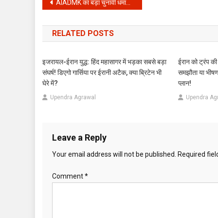
Post
AIADMK का बड़ा चुनावी धमाका: हर महिला को मिलेगा मुफ्त फ्रिज और 10 हजार रुपये, जानें घोषणा पत्र के बड़े वादे
navigation
RELATED POSTS
इजरायल-ईरान युद्ध: हिंद महासागर में भड़का सबसे बड़ा
ईरान को ट्रंप की
संघर्ष! डिएगो गार्सिया पर ईरानी अटैक, क्या ब्रिटेन भी
समझौता या भीषण य
घेरे में?
प्लान!
Upendra Agrawal
Upendra Ag
Leave a Reply
Your email address will not be published.
Required fie
Comment
*