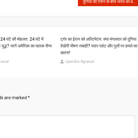
दुनिया की टेंशन के बीच भारत का बड़ा बयान: क्या होर्मुज जलडमरूमध्य पर किसी की अनुमति जरूरी है? जानें सच!
 24 घंटे की मोहलत: 24 घंटे में
ट्रंप का ईरान को अल्टिमेटम: क्या मंगलवार को दुनिया
ुद्ध? जानें अमेरिका का घातक सैन्य
देखेगी भीषण तबाही? पावर प्लांट और पुलों पर हमले का
खतरा!
rawal
Upendra Agrawal
lds are marked
*