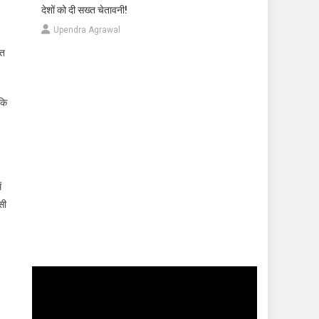
देशों को दी सख्त चेतावनी!
Upendra Agrawal
रत
कि
ं
सी
Video
Player