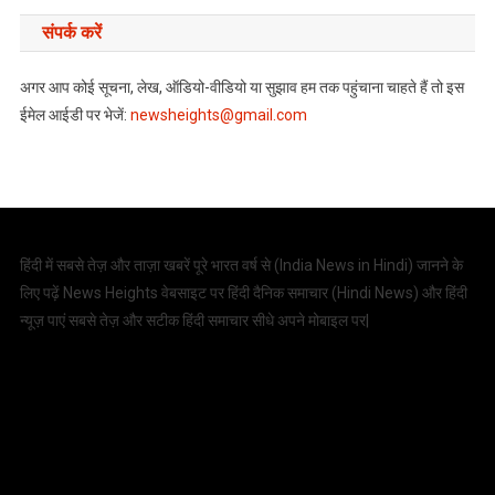
संपर्क करें
अगर आप कोई सूचना, लेख, ऑडियो-वीडियो या सुझाव हम तक पहुंचाना चाहते हैं तो इस
ईमेल आईडी पर भेजें:
newsheights@gmail.com
हिंदी में सबसे तेज़ और ताज़ा खबरें पूरे भारत वर्ष से (
India News in Hindi
) जानने के
लिए पढ़ें News Heights वेबसाइट पर हिंदी दैनिक समाचार (
Hindi News
) और हिंदी
न्यूज़ पाएं सबसे तेज़ और सटीक हिंदी समाचार सीधे अपने मोबाइल पर|