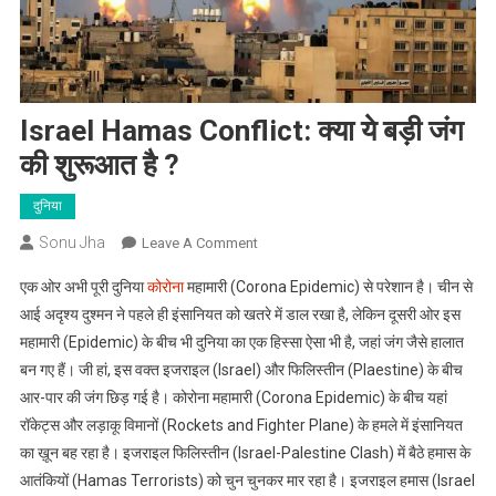
Israel Hamas Conflict: क्या ये बड़ी जंग
की शुरूआत है ?
दुनिया
Sonu Jha
On
Leave A Comment
Israel
एक ओर अभी पूरी दुनिया
कोरोना
महामारी (Corona Epidemic) से परेशान है। चीन से
Hamas
आई अदृश्य दुश्मन ने पहले ही इंसानियत को खतरे में डाल रखा है, लेकिन दूसरी ओर इस
Conflict:
महामारी (Epidemic) के बीच भी दुनिया का एक हिस्सा ऐसा भी है, जहां जंग जैसे हालात
क्या
बन गए हैं। जी हां, इस वक्त इजराइल (Israel) और फिलिस्तीन (Plaestine) के बीच
ये
बड़ी
आर-पार की जंग छिड़ गई है। कोरोना महामारी (Corona Epidemic) के बीच यहां
जंग
रॉकेट्स और लड़ाकू विमानों (Rockets and Fighter Plane) के हमले में इंसानियत
की
का ख़ून बह रहा है। इजराइल फिलिस्तीन (Israel-Palestine Clash) में बैठे हमास के
शुरूआत
आतंकियों (Hamas Terrorists) को चुन चुनकर मार रहा है। इजराइल हमास (Israel