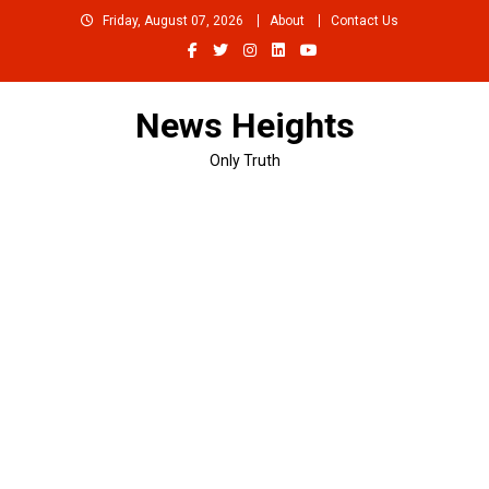
Skip
Friday, August 07, 2026
About
Contact Us
to
content
News Heights
Only Truth