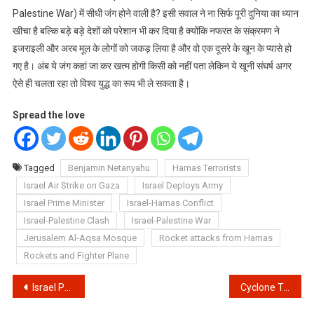
Palestine War) में सीधी जंग होने वाली है? इसी सवाल ने ना सिर्फ पूरी दुनिया का ध्यान
खीचा है बल्कि बड़े बड़े देशों को परेशान भी कर दिया है क्योंकि नफरत के संक्रमण ने
इजराइली और अरब मूल के लोगों को जकड़ लिया है और वो एक दूसरे के खून के प्यासे हो
गए है। अंब ये जंग कहां जा कर खत्म होगी किसी को नहीं पता लेकिन ये खूनी संघर्ष अगर
ऐसे ही चलता रहा तो विश्व युद्ध का रूप भी ले सकता है।
Spread the love
Tagged
Benjamin Netanyahu
Hamas Terrorists
Israel Air Strike on Gaza
Israel Deploys Army
Israel Prime Minister
Israel-Hamas Conflict
Israel-Palestine Clash
Israel-Palestine War
Jerusalem Al-Aqsa Mosque
Rocket attacks from Hamas
Rockets and Fighter Plane
Post
Israel Palestine conflict in Hindi : इजरायल और फिलिस्तीन का अकसर आमने सामने आ जाते है। जानिए क्या है दोनों के विवाद की असली वजह?
Cyclone Tauktae Live Update: जानिए चक्रवात ताउते की अब तक की पूरी जानकारी