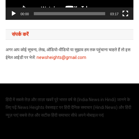
00:00
03:17
संपर्क करें
अगर आप कोई सूचना, लेख, ऑडियो-वीडियो या सुझाव हम तक पहुंचाना चाहते हैं तो इस
ईमेल आईडी पर भेजें:
newsheights@gmail.com
हिंदी में सबसे तेज़ और ताज़ा खबरें पूरे भारत वर्ष से (
India News in Hindi
) जानने के
लिए पढ़ें News Heights वेबसाइट पर हिंदी दैनिक समाचार (
Hindi News
) और हिंदी
न्यूज़ पाएं सबसे तेज़ और सटीक हिंदी समाचार सीधे अपने मोबाइल पर|