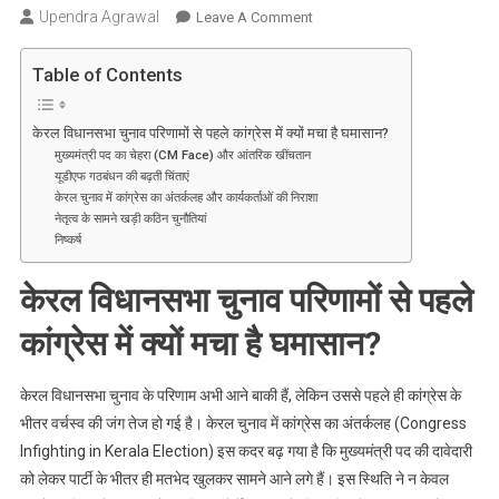
Upendra Agrawal
On
Leave A Comment
केरल
में
Table of Contents
बड़ा
उलटफेर!
केरल विधानसभा चुनाव परिणामों से पहले कांग्रेस में क्यों मचा है घमासान?
चुनाव
मुख्यमंत्री पद का चेहरा (CM Face) और आंतरिक खींचतान
नतीजों
यूडीएफ गठबंधन की बढ़ती चिंताएं
से
केरल चुनाव में कांग्रेस का अंतर्कलह और कार्यकर्ताओं की निराशा
नेतृत्व के सामने खड़ी कठिन चुनौतियां
पहले
निष्कर्ष
कांग्रेस
में
केरल विधानसभा चुनाव परिणामों से पहले
छिड़ी
वर्चस्व
कांग्रेस में क्यों मचा है घमासान?
की
जंग,
केरल विधानसभा चुनाव के परिणाम अभी आने बाकी हैं, लेकिन उससे पहले ही कांग्रेस के
क्या
भीतर वर्चस्व की जंग तेज हो गई है। केरल चुनाव में कांग्रेस का अंतर्कलह (Congress
मुख्यमंत्री
Infighting in Kerala Election) इस कदर बढ़ गया है कि मुख्यमंत्री पद की दावेदारी
की
कुर्सी
को लेकर पार्टी के भीतर ही मतभेद खुलकर सामने आने लगे हैं। इस स्थिति ने न केवल