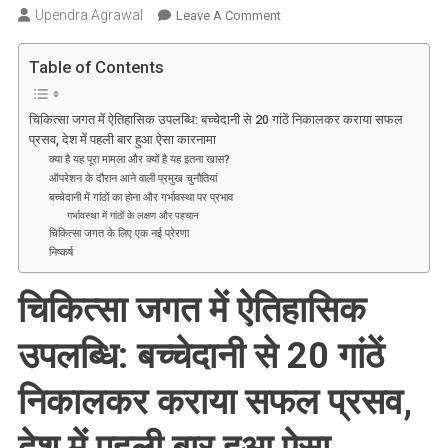
Upendra Agrawal
On
Leave A Comment
चिकित्सा
जगत
Table of Contents
में
ऐतिहासिक
चिकित्सा जगत में ऐतिहासिक उपलब्धि: बच्चेदानी से 20 गांठें निकालकर कराया सफल
उपलब्धि:
प्रसव, देश में पहली बार हुआ ऐसा कारनामा
बच्चेदानी
क्या है यह पूरा मामला और क्यों है यह इतना खास?
से
ऑपरेशन के दौरान आने वाली प्रमुख चुनौतियां
बच्चेदानी में गांठों का होना और गर्भावस्था पर प्रभाव
20
गर्भावस्था में गांठों के लक्षण और पहचान
गांठें
चिकित्सा जगत के लिए एक नई प्रेरणा
निकालकर
निष्कर्ष
कराया
सफल
चिकित्सा जगत में ऐतिहासिक
प्रसव,
भारत
उपलब्धि: बच्चेदानी से 20 गांठें
में
पहली
निकालकर कराया सफल प्रसव,
बार
हुआ