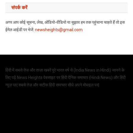
संपर्क करें
अगर आप कोई सूचना, लेख, ऑडियो-वीडियो या सुझाव हम तक पहुंचाना चाहते हैं तो इस
ईमेल आईडी पर भेजें:
newsheights@gmail.com
हिंदी में सबसे तेज़ और ताज़ा खबरें पूरे भारत वर्ष से (
India News in Hindi
) जानने के
लिए पढ़ें News Heights वेबसाइट पर हिंदी दैनिक समाचार (
Hindi News
) और हिंदी
न्यूज़ पाएं सबसे तेज़ और सटीक हिंदी समाचार सीधे अपने मोबाइल पर|