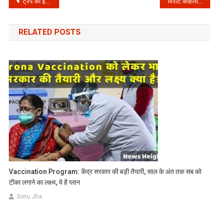
Post
ट्रंप का ईरान को अल्टिमेटम: क्या मंगलवार को दुनिया देखेगी भीषण तबाही? पावर प्लांट और पुलों पर हमले का खतरा!
विराट कोहली ने रचा नया इतिहास, रोहित शर्मा का सबसे बड़ा टी20 रिकॉर्ड चकनाचूर!
navigation
RELATED POSTS
Vaccination Program: केंद्र सरकार की बड़ी तैयारी, साल के अंत तक सब को
टीका लगाने का लक्ष्य, ये है प्लान
Sonu Jha