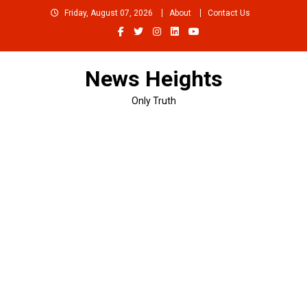
Skip
Friday, August 07, 2026
About
Contact Us
to
content
News Heights
Only Truth