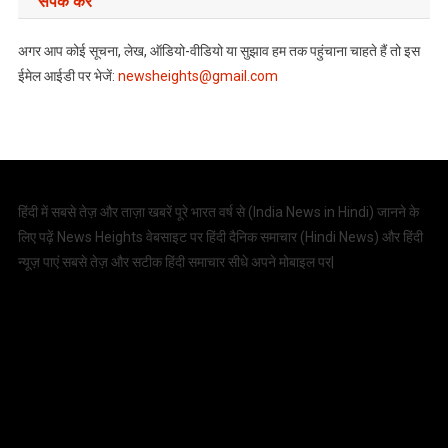
संपर्क करें
अगर आप कोई सूचना, लेख, ऑडियो-वीडियो या सुझाव हम तक पहुंचाना चाहते हैं तो इस
ईमेल आईडी पर भेजें:
newsheights@gmail.com
हिंदी में सबसे तेज़ और ताज़ा खबरें पूरे भारत वर्ष से (
India News in Hindi
) जानने के
लिए पढ़ें News Heights वेबसाइट पर हिंदी दैनिक समाचार (
Hindi News
) और हिंदी
न्यूज़ पाएं सबसे तेज़ और सटीक हिंदी समाचार सीधे अपने मोबाइल पर|