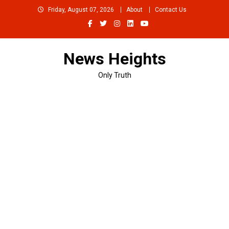
Skip
Friday, August 07, 2026
About
Contact Us
to
content
News Heights
Only Truth