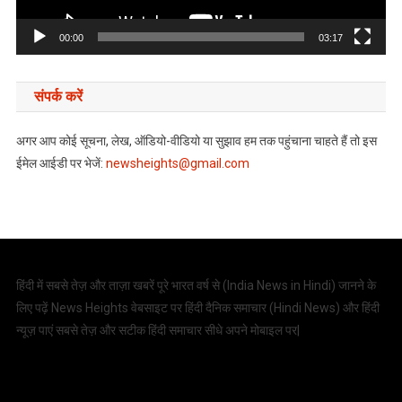
00:00
03:17
संपर्क करें
अगर आप कोई सूचना, लेख, ऑडियो-वीडियो या सुझाव हम तक पहुंचाना चाहते हैं तो इस
ईमेल आईडी पर भेजें:
newsheights@gmail.com
हिंदी में सबसे तेज़ और ताज़ा खबरें पूरे भारत वर्ष से (
India News in Hindi
) जानने के
लिए पढ़ें News Heights वेबसाइट पर हिंदी दैनिक समाचार (
Hindi News
) और हिंदी
न्यूज़ पाएं सबसे तेज़ और सटीक हिंदी समाचार सीधे अपने मोबाइल पर|