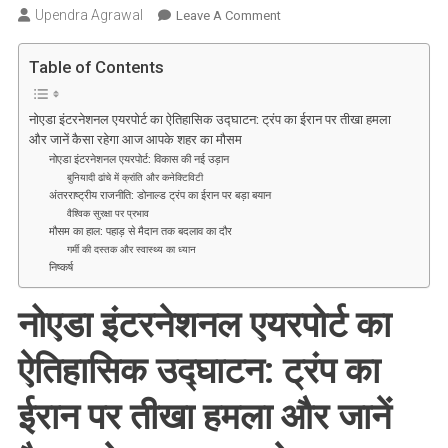
Upendra Agrawal
On
Leave A Comment
नोएडा
इंटरनेशनल
Table of Contents
एयरपोर्ट
का
नोएडा इंटरनेशनल एयरपोर्ट का ऐतिहासिक उद्घाटन: ट्रंप का ईरान पर तीखा हमला
ऐतिहासिक
और जानें कैसा रहेगा आज आपके शहर का मौसम
उद्घाटन:
नोएडा इंटरनेशनल एयरपोर्ट: विकास की नई उड़ान
ट्रंप
बुनियादी ढांचे में क्रांति और कनेक्टिविटी
अंतरराष्ट्रीय राजनीति: डोनाल्ड ट्रंप का ईरान पर बड़ा बयान
का
वैश्विक सुरक्षा पर प्रभाव
ईरान
मौसम का हाल: पहाड़ से मैदान तक बदलाव का दौर
पर
गर्मी की दस्तक और स्वास्थ्य का ध्यान
तीखा
निष्कर्ष
हमला
नोएडा इंटरनेशनल एयरपोर्ट का
और
जानें
ऐतिहासिक उद्घाटन: ट्रंप का
कैसा
रहेगा
ईरान पर तीखा हमला और जानें
आज
आपके