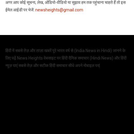
अगर आप कोई सूचना, लेख, ऑडियो-वीडियो या सुझाव हम तक पहुंचाना चाहते हैं तो इस
ईमेल आईडी पर भेजें:
newsheights@gmail.com
हिंदी में सबसे तेज़ और ताज़ा खबरें पूरे भारत वर्ष से (
India News in Hindi
) जानने के
लिए पढ़ें News Heights वेबसाइट पर हिंदी दैनिक समाचार (
Hindi News
) और हिंदी
न्यूज़ पाएं सबसे तेज़ और सटीक हिंदी समाचार सीधे अपने मोबाइल पर|