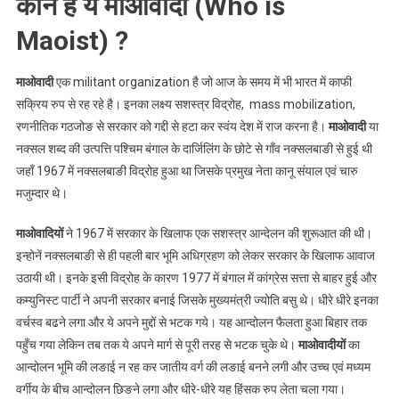
कौन है ये माओवादी (Who is
किया
Maoist) ?
है
माओवादी
एक militant organization है जो आज के समय में भी भारत में काफी
सक्रिय रुप से रह रहे है। इनका लक्ष्य सशस्त्र विद्रोह, mass mobilization,
रणनीतिक गठजोङ से सरकार को गद्दी से हटा कर स्वंय देश में राज करना है।
माओवादी
या
नक्सल शब्द की उत्पत्ति पश्चिम बंगाल के दार्जिलिंग के छोटे से गाँव नक्सलबाङी से हुई थी
जहाँ 1967 में नक्सलबाङी विद्रोह हुआ था जिसके प्रमुख नेता कानू संयाल एवं चारु
मजुम्दार थे।
माओवादियों
ने 1967 में सरकार के खिलाफ एक सशस्त्र आन्देलन की शुरूआत की थी।
इन्होनें नक्सलबाङी से ही पहली बार भूमि अधिग्रहण को लेकर सरकार के खिलाफ आवाज
उठायी थी। इनके इसी विद्रोह के कारण 1977 में बंगाल में कांग्रेस सत्ता से बाहर हुई और
कम्युनिस्ट पार्टी ने अपनी सरकार बनाई जिसके मुख्यमंत्री ज्योति बसु थे। धीरे धीरे इनका
वर्चस्व बढने लगा और ये अपने मुद्दों से भटक गये। यह आन्दोलन फैलता हुआ बिहार तक
पहुँच गया लेकिन तब तक ये अपने मार्ग से पूरी तरह से भटक चुके थे।
माओवादीयों
का
आन्दोलन भूमि की लङाई न रह कर जातीय वर्ग की लङाई बनने लगी और उच्च एवं मध्यम
वर्गीय के बीच आन्दोलन छिङने लगा और धीरे-धीरे यह हिंसक रुप लेता चला गया।