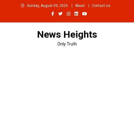
Skip
Sunday, August 09, 2026
About
Contact Us
to
content
News Heights
Only Truth