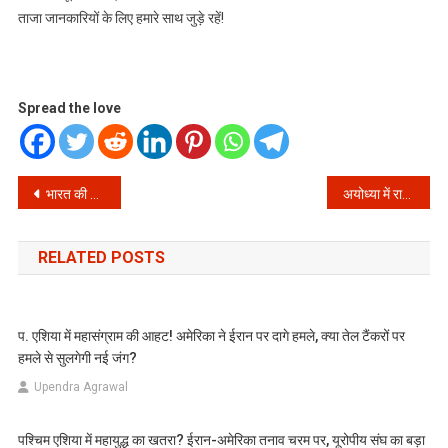
ताजा जानकारियों के लिए हमारे साथ जुड़े रहें!
Spread the love
Post
भारत की लगातार हारें: क्या गौतम गंभीर और BCCI लाएंगे इस IPL स्टार को टीम में?
अयोध्या में राम मंदिर ट्रस्ट की बैठक: संत हुए भावुक, कहा ‘रामजी देंगे दोषियों को दंड’ – क्या होगा अब?
navigation
RELATED POSTS
प. एशिया में महासंग्राम की आहट! अमेरिका ने ईरान पर दागे हमले, क्या तेल टैंकरों पर
हमले से सुलगेगी नई जंग?
Upendra Agrawal
पश्चिम एशिया में महायुद्ध का खतरा? ईरान-अमेरिका तनाव चरम पर, यूरोपीय संघ का बड़ा