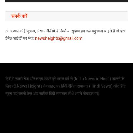
संपर्क करें
अगर आप कोई सूचना, लेख, ऑडियो-वीडियो या सुझाव हम तक पहुंचाना चाहते हैं तो इस
ईमेल आईडी पर भेजें:
newsheights@gmail.com
हिंदी में सबसे तेज़ और ताज़ा खबरें पूरे भारत वर्ष से (
India News in Hindi
) जानने के
लिए पढ़ें News Heights वेबसाइट पर हिंदी दैनिक समाचार (
Hindi News
) और हिंदी
न्यूज़ पाएं सबसे तेज़ और सटीक हिंदी समाचार सीधे अपने मोबाइल पर|