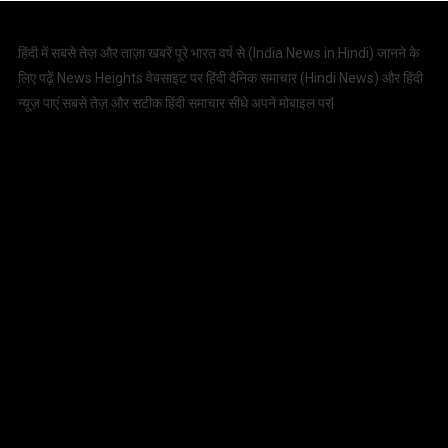
हिंदी में सबसे तेज़ और ताज़ा खबरें पूरे भारत वर्ष से (
India News in Hindi
) जानने के
लिए पढ़ें News Heights वेबसाइट पर हिंदी दैनिक समाचार (
Hindi News
) और हिंदी
न्यूज़ पाएं सबसे तेज़ और सटीक हिंदी समाचार सीधे अपने मोबाइल पर|