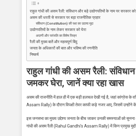
Assam
Rally:
राहुल गांधी की असम रैली: संविधान और बड़े उद्योगपतियों के नाम पर सरकार को
राहुल
असम की धरती से सरकार पर बड़ा राजनीतिक प्रहार
गांधी
संविधान (Constitution) की रक्षा का उठाया मुद्दा
ने
उद्योगपतियों के नाम लेकर सरकार को घेरा
असम
अदाणी और पतंजलि का विशेष जिक्र
रैली की मुख्य बातें और महत्वपूर्ण बिंदु
में
जनता के अधिकारों की बात और भविष्य की रणनीति
भरी
निष्कर्ष
हुंकार,
संविधान
राहुल गांधी की असम रैली: संविधान
और
उद्योगपतियों
जमकर घेरा, जानें क्या रहा खास
के
मुद्दे
असम की राजनीति में हाल ही में एक बड़ी हलचल देखी गई है, जहां कांग्रेस क
पर
Assam Rally) के दौरान विपक्षी तेवर काफी कड़े नजर आए, जिसमें उन्होंने क
सरकार
को
इस जनसभा का मुख्य उद्देश्य जनता के बीच जाकर उनकी समस्याओं को सुनना और
लिया
गांधी की असम रैली (Rahul Gandhi’s Assam Rally) में किन प्रमुख मुद्दों
आड़े
हाथ