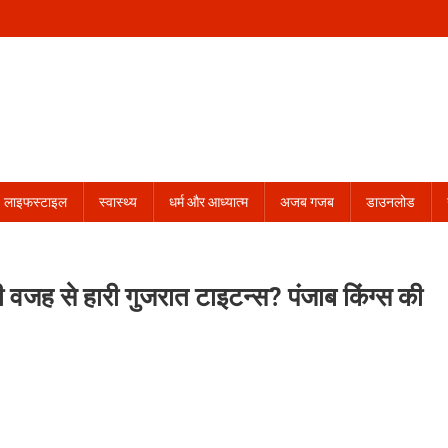
लाइफस्टाइल
स्वास्थ्य
धर्म और आध्यात्म
अजब गजब
डाउनलोड
 वजह से हारी गुजरात टाइटन्स? पंजाब किंग्स की