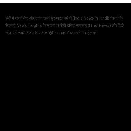
हिंदी में सबसे तेज़ और ताज़ा खबरें पूरे भारत वर्ष से (
India News in Hindi
) जानने के
लिए पढ़ें News Heights वेबसाइट पर हिंदी दैनिक समाचार (
Hindi News
) और हिंदी
न्यूज़ पाएं सबसे तेज़ और सटीक हिंदी समाचार सीधे अपने मोबाइल पर|