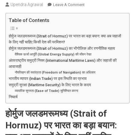
Upendra Agrawal
On
Leave A Comment
होर्मुज
जलडमरूमध्य
Table of Contents
(Strait
Of
होर्मुज जलडमरूमध्य (Strait of Hormuz) पर भारत का बड़ा बयान: क्या अब जहाजों
Hormuz)
के लिए नहीं चाहिए किसी देश की परमिशन?
पर
होर्मुज जलडमरूमध्य (Strait of Hormuz) का भौगोलिक और रणनीतिक महत्व
भारत
वैश्विक ऊर्जा आपूर्ति (Global Energy Supply) की जीवन रेखा
का
अंतरराष्ट्रीय समुद्री नियम (International Maritime Laws) और जहाजों की
आवाजाही
बड़ा
नौपरिवहन की स्वतंत्रता (Freedom of Navigation) का अधिकार
बयान:
भारतीय व्यापार (Indian Trade) पर इस स्थिति का प्रभाव
क्या
समुद्री सुरक्षा (Maritime Security) के लिए भारत के कदम
अब
व्यापारिक सुगमता (Ease of Trade) सुनिश्चित करना
जहाजों
निष्कर्ष
के
लिए
होर्मुज जलडमरूमध्य (Strait of
नहीं
Hormuz) पर भारत का बड़ा बयान:
चाहिए
किसी