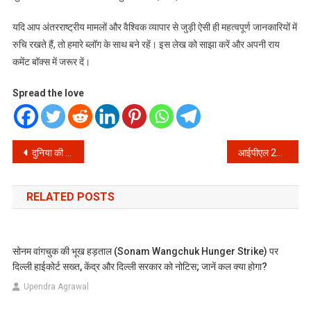
यदि आप अंतरराष्ट्रीय मामलों और वैश्विक व्यापार से जुड़ी ऐसी ही महत्वपूर्ण जानकारियों में
रुचि रखते हैं, तो हमारे ब्लॉग के साथ बने रहें। इस लेख को साझा करें और अपनी राय
कमेंट बॉक्स में जरूर दें।
Spread the love
Post
दुनिया की टेंशन के बीच भारत का बड़ा बयान: क्या होर्मुज जलडमरूमध्य पर किसी की अनुमति जरूरी है? जानें सच!
आईपीएल 2026 से पहले बड़ा धमाका: आरसीबी और राजस्थान रॉयल्स के बदले मालिक, जानें क्रिकेट जगत में आए इस नए मोड़ की पूरी कहानी
navigation
RELATED POSTS
सोनम वांगचुक की भूख हड़ताल (Sonam Wangchuk Hunger Strike) पर
दिल्ली हाईकोर्ट सख्त, केंद्र और दिल्ली सरकार को नोटिस; जानें कल क्या होगा?
Upendra Agrawal