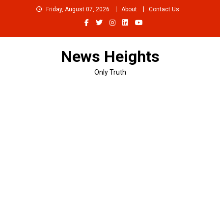
Skip
Friday, August 07, 2026
About
Contact Us
to
content
News Heights
Only Truth