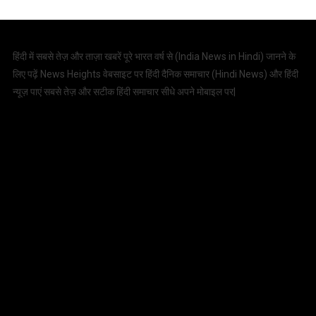
हिंदी में सबसे तेज़ और ताज़ा खबरें पूरे भारत वर्ष से (
India News in Hindi
) जानने के
लिए पढ़ें News Heights वेबसाइट पर हिंदी दैनिक समाचार (
Hindi News
) और हिंदी
न्यूज़ पाएं सबसे तेज़ और सटीक हिंदी समाचार सीधे अपने मोबाइल पर|