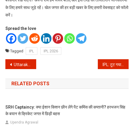
बरकरार रख पाएगी? अपनी राय हमें जरूर बताएं और इस तरह की ताजातरीन जानकारियों
के लिए हमारे साथ जुड़े रहें। खेल जगत की हर बड़ी खबर के लिए हमारी वेबसाइट को फॉलो
करें।
Spread the love
Tagged
IPL
IPL 2026
Post
Uttarakhand Weather Alert: पहाड़ों पर अगले 24 घंटे भारी, तूफान और बारिश का येलो अलर्ट जारी
IPL: टूट गया 277 मैचों का अटूट रिकॉर्ड! चेन्नई सुपर किंग्स इतिहास में पहली बार धोनी और रैना के बिना मैदान पर उतरी
navigation
RELATED POSTS
SRH Captaincy: क्या ईशान किशन छीन लेंगे पैट कमिंस की कप्तानी? हरभजन सिंह
के बयान से क्रिकेट जगत में छिड़ी बहस
Upendra Agrawal