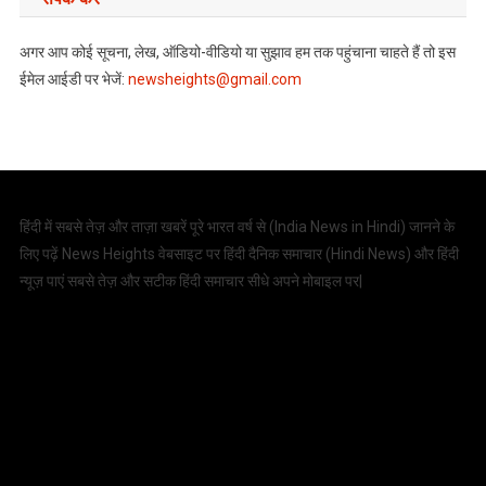
अगर आप कोई सूचना, लेख, ऑडियो-वीडियो या सुझाव हम तक पहुंचाना चाहते हैं तो इस
ईमेल आईडी पर भेजें:
newsheights@gmail.com
हिंदी में सबसे तेज़ और ताज़ा खबरें पूरे भारत वर्ष से (
India News in Hindi
) जानने के
लिए पढ़ें News Heights वेबसाइट पर हिंदी दैनिक समाचार (
Hindi News
) और हिंदी
न्यूज़ पाएं सबसे तेज़ और सटीक हिंदी समाचार सीधे अपने मोबाइल पर|