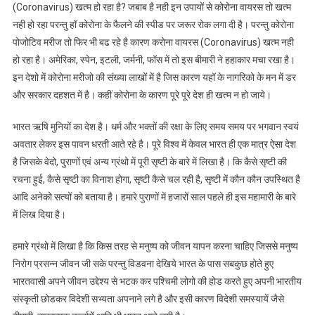
तरीका
(Coronavirus) खत्म हो रहा है? जबाब है नही इन उपायों से कोरोना वायरस तो खत्म
||
नही हो रहा परन्तु हॉ कोरोना के फैलने की स्पीड पर जरूर रोक लगा दी है। परन्तु कोरोना
Best
पोजोटिव मरीज तो फिर भी बढ रहे है कारण करोना वायरस (Coronavirus) खत्म नही
Medicine
हो रहा है। अमेरिका, स्पेन, इटली, जर्मनी, फॉस में तो इस बीमारी ने हहाकार मचा रखा है।
For
इन देशो में कोरोना मरीजो की संख्या लाखों में है जिस कारण यहॉ के नागरिको के मन में डर
Coronavirus
और सरकार दहशत में है। कहीं कोरोना के कारण पूरे पूरे देश ही खत्म न हो जाये।
भारत ऋषि मुनियों का देश है। धर्म और भक्तों की रक्षा के लिए समय समय पर भगवान स्वयं
अवतार लेकर इस पावन धरती आते रहे है। पूरे विश्व में केवल भारत ही एक मात्र ऐसा देश
है जिसके वेदो, पुराणों एवं अन्य ग्रंथो में पूरी सृष्टी के बारे में लिखा है। कि कैसे सृष्टी की
रचना हुई, कैसे सृष्टी का विनाश होगा, सृष्टी कैसे चल रही है, सृष्टी में कौन कौन उपस्थित है
आदि अनेको सत्यों को बताया है। हमारे पुराणों में हजारों साल पहले ही इस महामारी के बारे
में लिख दिया है।
हमारे ग्रंथो में लिखा है कि किस तरह से मनुष्य को जीवन यापन करना चाहिए जिससे मनुष्य
निरोग प्रसन्न जीवन जी सके परन्तु विडवना देखिये भारत के पास सबकुछ होते हुए
भारतवासी अपने जीवन उद्देश्य से भटक कर पश्चिमी लोगो की होड करते हुए अपनी भारतीय
संस्कृती छोडकर विदेशी सभ्यता अपनाने लगे है और इसी कारण विदेशी समस्यायें जैसे