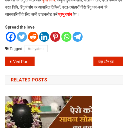
देवतओ की स्तुति, मंत्र और
पूजा विधि
, सम्पूर्ण दुर्गासप्तशती, गीता का सार, व्रत कथायें एवं
व्रत विधि, हिंदू पंचांग पर आधारित तिथियों, व्रत-त्योहारों जैसे हिंदू धर्म-कर्म की
जानकारियों के लिए अभी डाउनलोड करें
प्रभु दर्शन
ऐप।
Spread the love
Tagged
Adhyatma
Post
Ved Puran All Download in Hindi Pdf Format
यज्ञ और हवन के लिए मण्डप निर्माण कैसे करें || Yagya Havan Mandap
navigation
RELATED POSTS