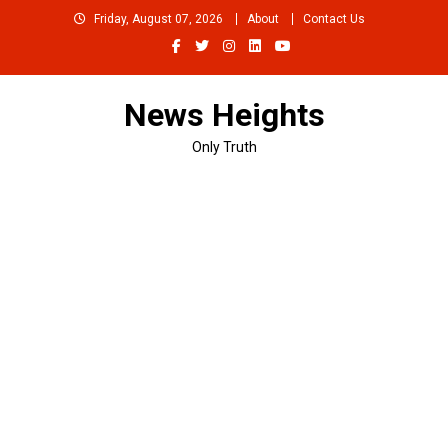
Skip
Friday, August 07, 2026
About
Contact Us
to
content
News Heights
Only Truth