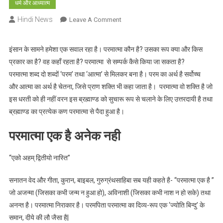
धर्म और आध्यात्म
Hindi News
On
Leave A Comment
परमात्मा
कौन
इंसान के सामने हमेशा एक सवाल रहा है। परमात्मा कौन है? उसका रूप क्या और किस
है?
प्रकार का है? वह कहाँ रहता है? परमात्मा से सम्पर्क कैसे किया जा सकता है?
उसका
परमात्मा शब्द दो शब्दों ‘परम’ तथा ‘आत्मा’ से मिलकर बना है। परम का अर्थ है सर्वोच्च
रूप
और आत्मा का अर्थ है चेतना, जिसे प्राण शक्ति भी कहा जाता है। परमात्मा वो शक्ति है जो
क्या?
इस धरती को ही नहीं वरन इस ब्रह्माण्ड को सुचारू रूप से चलाने के लिए उत्तरदायी है तथा
वह
कहाँ
ब्रह्माण्ड का प्रत्येक कण परमात्मा से पैदा हुआ है।
रहता
परमात्मा एक है अनेक नही
है?
परमात्मा
से
“एको अहम् द्वितीयो नास्ति”
सम्पर्क
कैसे
सनातन वेद और गीता, कुरान, बाइबल, गुरुग्रंथसाहिबा सब यही कहते है- “परमात्मा एक है ”
किया
जो अजन्मा (जिसका कभी जन्म न हुआ हो), अविनाशी (जिसका कभी नाश न हो सके) तथा
जा
अनन्त है। परमात्मा निराकार है। परमपिता परमात्मा का दिव्य-रूप एक ‘ज्योति बिन्दु’ के
सकता
समान, दीये की लौ जैसा है|