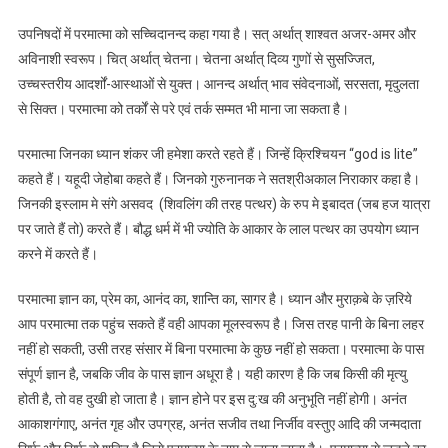
है?
उपनिषदों में परमात्मा को सच्चिदानन्द कहा गया है। सत् अर्थात् शाश्वत अजर-अमर और
अविनाशी स्वरूप। चित् अर्थात् चेतना। चेतना अर्थात् दिव्य गुणों से सुसज्जित,
उच्चस्तरीय आदर्शों-आस्थाओं से युक्त। आनन्द अर्थात् भाव संवेदनाओं, सरसता, मृदुलता
से सिक्त। परमात्मा को तर्कों से परे एवं तर्क सम्मत भी माना जा सकता है।
परमात्मा जिनका ध्यान शंकर जी हमेशा करते रहते हैं। जिन्हें क्रिश्चियन “god is lite”
कहते हैं। यहूदी जेहोबा कहते हैं। जिनको गुरुनानक ने सतश्रीअकाल निराकार कहा है।
जिनकी इस्लाम मे संगे असवद (शिवलिंग की तरह पत्थर) के रुप मे इबादत (जब हज यात्रा
पर जाते हैं तो) करते हैं। बौद्ध धर्म में भी ज्योति के आकार के लाल पत्थर का उपयोग ध्यान
करने में करते हैं।
परमात्मा ज्ञान का, प्रेम का, आनंद का, शान्ति का, सागर है। ध्यान और मुराक़बे के ज़रिये
आप परमात्मा तक पहुंच सकते हैं वही आपका मूलस्वरूप है। जिस तरह पानी के बिना लहर
नहीं हो सकती, उसी तरह संसार में बिना परमात्मा के कुछ नहीं हो सकता। परमात्मा के पास
संपूर्ण ज्ञान है, जबकि जीव के पास ज्ञान अधूरा है। यही कारण है कि जब किसी की मृत्यु
होती है, तो वह दुखी हो जाता है। ज्ञान होने पर इस दु:ख की अनुभूति नहीं होगी। अनंत
आकाशगंगाए, अनंत गृह और उपग्रह, अनंत सजीव तथा निर्जीव वस्तुए आदि की जन्मदाता