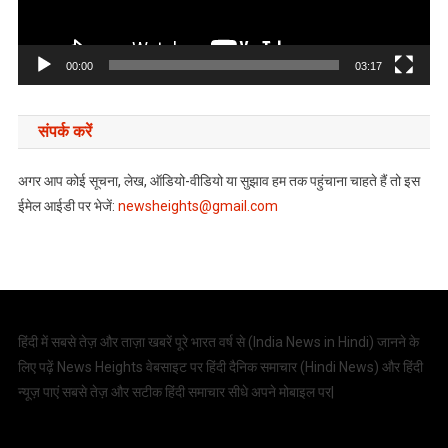
00:00
03:17
संपर्क करें
अगर आप कोई सूचना, लेख, ऑडियो-वीडियो या सुझाव हम तक पहुंचाना चाहते हैं तो इस
ईमेल आईडी पर भेजें:
newsheights@gmail.com
हिंदी में सबसे तेज़ और ताज़ा खबरें पूरे भारत वर्ष से (
India News in Hindi
) जानने के
लिए पढ़ें News Heights वेबसाइट पर हिंदी दैनिक समाचार (
Hindi News
) और हिंदी
न्यूज़ पाएं सबसे तेज़ और सटीक हिंदी समाचार सीधे अपने मोबाइल पर|