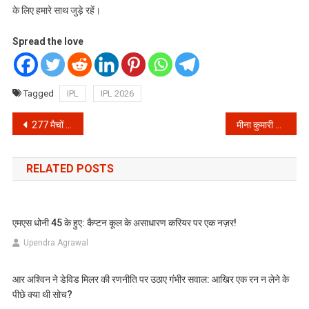
के लिए हमारे साथ जुड़े रहें।
Spread the love
Tagged
IPL
IPL 2026
Post
277 मैचों के बाद सीएसके में महाबदलाव! एमएस धोनी और सुरेश रैना के बिना पहली बार मैदान पर उतरी टीम
मीना कुमारी की 54वीं पुण्यतिथि: जन्म पर पिता ने छोड़ा अनाथालय, फिर सेट पर मिली ऐसी जिल्लत; पढ़िए ट्रेजेडी क्वीन की पूरी कहानी
navigation
RELATED POSTS
एमएस धोनी 45 के हुए: कैप्टन कूल के असाधारण करियर पर एक नज़र!
Upendra Agrawal
आर अश्विन ने डेविड मिलर की रणनीति पर उठाए गंभीर सवाल: आखिर एक रन न लेने के
पीछे क्या थी सोच?