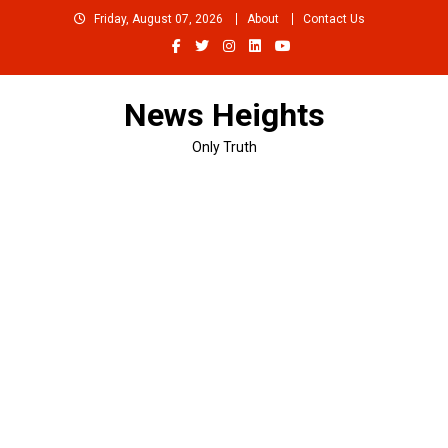
Skip
Friday, August 07, 2026
About
Contact Us
to
content
News Heights
Only Truth