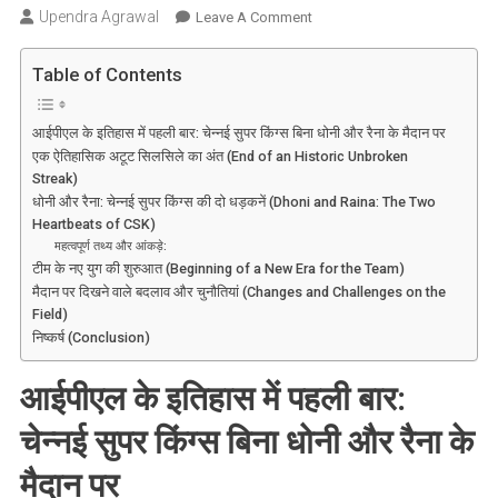
Upendra Agrawal
On
Leave A Comment
IPL:
टूट
Table of Contents
गया
277
आईपीएल के इतिहास में पहली बार: चेन्नई सुपर किंग्स बिना धोनी और रैना के मैदान पर
मैचों
एक ऐतिहासिक अटूट सिलसिले का अंत (End of an Historic Unbroken
का
Streak)
अटूट
धोनी और रैना: चेन्नई सुपर किंग्स की दो धड़कनें (Dhoni and Raina: The Two
रिकॉर्ड!
Heartbeats of CSK)
चेन्नई
महत्वपूर्ण तथ्य और आंकड़े:
टीम के नए युग की शुरुआत (Beginning of a New Era for the Team)
सुपर
मैदान पर दिखने वाले बदलाव और चुनौतियां (Changes and Challenges on the
किंग्स
Field)
इतिहास
निष्कर्ष (Conclusion)
में
पहली
आईपीएल के इतिहास में पहली बार:
बार
धोनी
चेन्नई सुपर किंग्स बिना धोनी और रैना के
और
मैदान पर
रैना