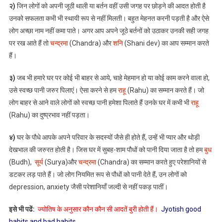
किन
२)
जिन लोगों को अपनी जूठी थाली या बर्तन वहीं उसी जगह पर छोड़ने की आदत होती है
आदतों
उनको सफलता कभी भी स्थायी रूप से नहीं मिलती। बहुत मेहनत करनी पड़ती है और ऐसे
से
लोग अच्छा नाम नहीं कमा पाते। अगर आप अपने जूठे बर्तनों को उठाकर उनकी सही जगह
ग्रह
पर रख आते हैं तो
चन्द्रमा
(Chandra) और
शनि
(Shani dev) का आप सम्मान करते
खराब
हैं।
होते
है
३)
जब भी हमारे घर पर कोई भी बाहर से आये, चाहे मेहमान हो या कोई काम करने वाला हो,
और
उसे स्वच्छ पानी जरुर पिलाएं। ऐसा करने से हम
राहू
(Rahu) का सम्मान करते हैं। जो
अपने
लोग बाहर से आने वाले लोगों को स्वच्छ पानी हमेशा पिलाते हैं उनके घर में कभी भी
राहू
शुभ
(Rahu) का दुष्प्रभाव नहीं पड़ता।
फलों
में
४)
घर के पौधे आपके अपने परिवार के सदस्यों जैसे ही होते हैं, उन्हें भी प्यार और थोड़ी
कमी
करते
देखभाल की जरुरत होती है। जिस घर में सुबह-शाम पौधों को पानी दिया जाता है तो हम
बुध
हैं
(Budh),
सूर्य
(Surya)और
चन्द्रमा
(Chandra) का सम्मान करते हुए परेशानियों से
डटकर लड़ पाते हैं। जो लोग नियमित रूप से पौधों को पानी देते हैं, उन लोगों को
depression, anxiety जैसी परेशानियाँ जल्दी से नहीं पकड़ पातीं।
इसे भी पढें:
ज्योतिष के अनुसार कौन कौन सी आदतें बुरी होती हैं।
Jyotish good
habits and bad habits