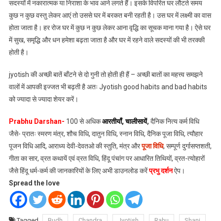
सदस्यों में नकारात्मक या निराशा के भाव आने लगते हैं। इसके विपरित घर लौटते समय
कुछ न कुछ वस्तु लेकर आएं तो उससे घर में बरकत बनी रहती है। उस घर में लक्ष्मी का वास
होता जाता है। हर रोज घर में कुछ न कुछ लेकर आना वृद्धि का सूचक माना गया है। ऐसे घर
में सुख, समृद्धि और धन हमेशा बढ़ता जाता है और घर में रहने वाले सदस्यों की भी तरक्की
होती है।
jyotish की अच्छी बातें बाँटने से दो गुनी तो होती ही हैं – अच्छी बातों का महत्त्व समझने
वालों में आपकी इज्जत भी बढ़ती है अतः Jyotish good habits and bad habits
को ज्यादा से ज्यादा शेयर करें।
Prabhu Darshan-
100 से अधिक
आरतीयाँ
,
चालीसायें
,
दैनिक नित्य कर्म विधि
जैसे- प्रातः स्मरण मंत्र, शौच विधि, दातुन विधि, स्नान विधि, दैनिक पूजा विधि, त्यौहार
पूजन विधि आदि, आराध्य देवी-देवतओ की स्तुति, मंत्र और
पूजा विधि
, सम्पूर्ण दुर्गासप्तशती,
गीता का सार, व्रत कथायें एवं व्रत विधि, हिंदू पंचांग पर आधारित तिथियों, व्रत-त्योहारों
जैसे हिंदू धर्म-कर्म की जानकारियों के लिए अभी डाउनलोड करें
प्रभु दर्शन
ऐप।
Spread the love
Tagged
Budh
Chandra
Jyotish
Rahu
Shani