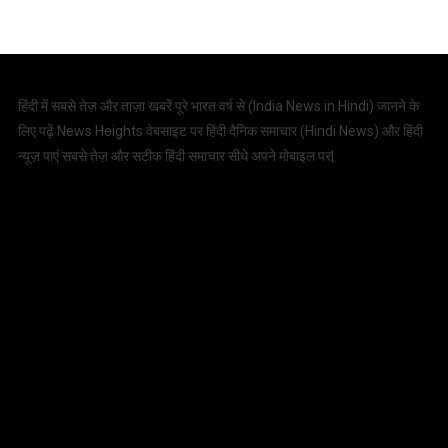
हिंदी में सबसे तेज़ और ताज़ा खबरें पूरे भारत वर्ष से (
India News in Hindi
) जानने के
लिए पढ़ें News Heights वेबसाइट पर हिंदी दैनिक समाचार (
Hindi News
) और हिंदी
न्यूज़ पाएं सबसे तेज़ और सटीक हिंदी समाचार सीधे अपने मोबाइल पर|