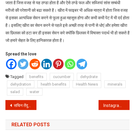
जाता है जिस वजह से यह ठण्डा होता है और ऐसे ठण्डे फल और सब्जियां सांस सम्बंधी
मरीजो की परेशानी को बढा सकते है। खीरा में फाइबर भी अधिक मात्रा में होता जिस वजह
से इसका अत्यधिक सेवन करने से फूला हुआ महसुस होगा और कभी कभी पेट में भी दर्द होता
है। इसलिए खीरा का सेवन करने से पहले इसे अच्छी तरह से पानी से धोएं और हमेशा खीरा
का छिलका को हटा कर ही इसका सेवन करे क्योंकि छिलका में विषाक्त पदार्थ भी हो सकते है
जो हमारे सेहत के लिए हानिकारक होता है।
Spread the love
Tagged
benefits
cucumber
dehydrate
dehydration
health benefits
Health News
minerals
salad
water
Post
सचिन तेंदुलकर से पहले इस खिलाङी ने लगाया था दोहरा शतक || Double Century Cricket Player
Instagram ने भगवान शिव के हाथ में दिखाया वाइन का ग्लास, बीजेपी नेता ने दर्ज कराई FIR
navigation
RELATED POSTS