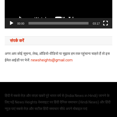
00:00
03:17
संपर्क करें
अगर आप कोई सूचना, लेख, ऑडियो-वीडियो या सुझाव हम तक पहुंचाना चाहते हैं तो इस
ईमेल आईडी पर भेजें:
newsheights@gmail.com
हिंदी में सबसे तेज़ और ताज़ा खबरें पूरे भारत वर्ष से (
India News in Hindi
) जानने के
लिए पढ़ें News Heights वेबसाइट पर हिंदी दैनिक समाचार (
Hindi News
) और हिंदी
न्यूज़ पाएं सबसे तेज़ और सटीक हिंदी समाचार सीधे अपने मोबाइल पर|