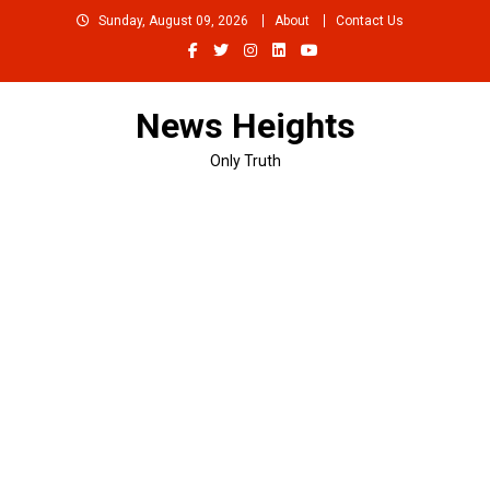
Skip
Sunday, August 09, 2026
About
Contact Us
to
content
News Heights
Only Truth