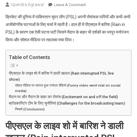
Upendra Agrawal
On
Leave A Comment
PSL
क्रिकेट की दुनिया में पाकिस्तान सुपर लीग (PSL) अपनी रोमांचक पारियों और कभी-कभी
के
अजीबोगरीब घटनाओं के लिए चर्चा में रहती है। हाल ही में पीएसएल में बारिश (Rain in
लाइव
PSL) के कारण एक ऐसी घटना घटी जिसने मैदान के बाहर भी दर्शकों का भरपूर मनोरंजन
शो
किया और सोशल मीडिया पर तहलका मचा दिया।
में
अचानक
आ
Table of Contents
गई
बारिश,
पीएसएल के लाइव शो में बारिश ने डाली खलल (Rain interrupted PSL live
फिर
show)
जो
सोशल मीडिया पर वायरल हुआ मजेदार वीडियो (Funny video went viral on social
हुआ
media)
उसे
मैदान पर और मैदान के बाहर का रोमांच (Excitement on and off the field)
देख
ब्रॉडकास्टिंग टीम के लिए चुनौतियां (Challenges for the broadcasting team)
निष्कर्ष (Conclusion)
आप
अपनी
पीएसएल के लाइव शो में बारिश ने डाली
हंसी
नहीं