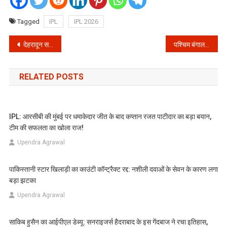
Tagged
IPL
IPL 2026
Post
देहरादून समाचार: गैस सिलेंडर के लिए शिमला बाईपास पर भारी हंगामा, लोगों ने लगाया एक घंटे का जाम
पश्चिम बंगाल के मालदा मामले में बड़ी सफलता: मुख्य साजिशकर्ता पुलिस की गिरफ्त में, अब NIA करेगी मामले की गहन जांच
navigation
RELATED POSTS
IPL: आरसीबी की मुंबई पर धमाकेदार जीत के बाद कप्तान रजत पाटीदार का बड़ा बयान,
टीम की सफलता का खोला राज!
Upendra Agrawal
पाकिस्तानी स्टार खिलाड़ी का काउंटी कॉन्ट्रैक्ट रद्द: नशीली दवाओं के सेवन के कारण लगा
बड़ा झटका
Upendra Agrawal
साकिब हुसैन का आईपीएल डेब्यू: सनराइजर्स हैदराबाद के इस गेंदबाज ने रचा इतिहास,