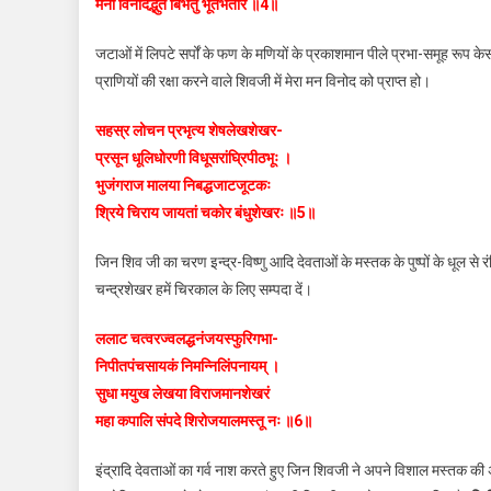
मनो विनोदद्भुतं बिंभर्तु भूतभर्तरि ॥4॥
जटाओं में लिपटे सर्पों के फण के मणियों के प्रकाशमान पीले प्रभा-समूह रूप के
प्राणियों की रक्षा करने वाले शिवजी में मेरा मन विनोद को प्राप्त हो।
सहस्र लोचन प्रभृत्य शेषलेखशेखर-
प्रसून धूलिधोरणी विधूसरांघ्रिपीठभूः ।
भुजंगराज मालया निबद्धजाटजूटकः
श्रिये चिराय जायतां चकोर बंधुशेखरः ॥5॥
जिन शिव जी का चरण इन्द्र-विष्णु आदि देवताओं के मस्तक के पुष्पों के धूल से र
चन्द्रशेखर हमें चिरकाल के लिए सम्पदा दें।
ललाट चत्वरज्वलद्धनंजयस्फुरिगभा-
निपीतपंचसायकं निमन्निलिंपनायम्‌ ।
सुधा मयुख लेखया विराजमानशेखरं
महा कपालि संपदे शिरोजयालमस्तू नः ॥6॥
इंद्रादि देवताओं का गर्व नाश करते हुए जिन शिवजी ने अपने विशाल मस्तक की अग