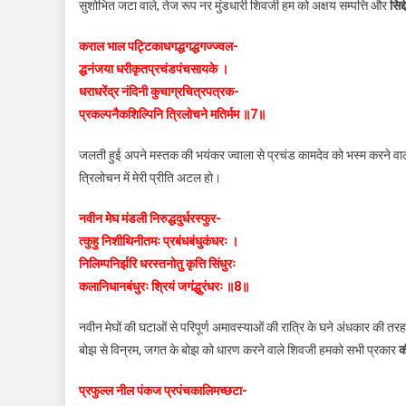
सुशोभित जटा वाले, तेज रूप नर मुंडधारी शिवजी हम को अक्षय सम्पत्ति और
सिद्
कराल भाल पट्टिकाधगद्धगद्धगज्ज्वल-
द्धनंजया धरीकृतप्रचंडपंचसायके ।
धराधरेंद्र नंदिनी कुचाग्रचित्रपत्रक-
प्रकल्पनैकशिल्पिनि त्रिलोचने मतिर्मम ॥7॥
जलती हुई अपने मस्तक की भयंकर ज्वाला से प्रचंड कामदेव को भस्म करने वाले
त्रिलोचन में मेरी प्रीति अटल हो।
नवीन मेघ मंडली निरुद्धदुर्धरस्फुर-
त्कुहु निशीथिनीतमः प्रबंधबंधुकंधरः ।
निलिम्पनिर्झरि धरस्तनोतु कृत्ति सिंधुरः
कलानिधानबंधुरः श्रियं जगंद्धुरंधरः ॥8॥
नवीन मेघों की घटाओं से परिपूर्ण अमावस्याओं की रात्रि के घने अंधकार की तर
बोझ से विन्रम, जगत के बोझ को धारण करने वाले शिवजी हमको सभी प्रकार
क
प्रफुल्ल नील पंकज प्रपंचकालिमच्छटा-