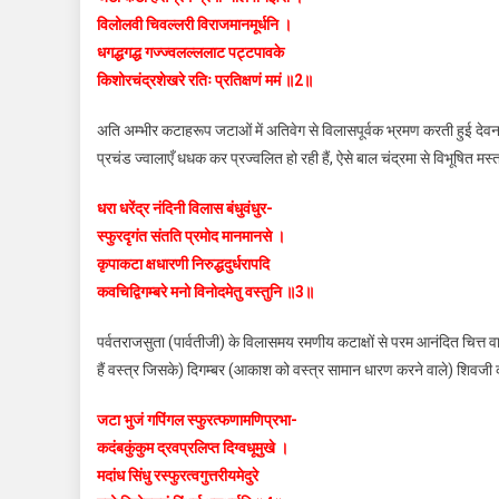
विलोलवी चिवल्लरी विराजमानमूर्धनि ।
धगद्धगद्ध गज्ज्वलल्ललाट पट्टपावके
किशोरचंद्रशेखरे रतिः प्रतिक्षणं ममं ॥2॥
अति अम्भीर कटाहरूप जटाओं में अतिवेग से विलासपूर्वक भ्रमण करती हुई देवन
प्रचंड ज्वालाएँ धधक कर प्रज्वलित हो रही हैं, ऐसे बाल चंद्रमा से विभूषित मस्
धरा धरेंद्र नंदिनी विलास बंधुवंधुर-
स्फुरदृगंत संतति प्रमोद मानमानसे ।
कृपाकटा क्षधारणी निरुद्धदुर्धरापदि
कवचिद्विगम्बरे मनो विनोदमेतु वस्तुनि ॥3॥
पर्वतराजसुता (पार्वतीजी) के विलासमय रमणीय कटाक्षों से परम आनंदित चित्त वाले 
हैं वस्त्र जिसके) दिगम्बर (आकाश को वस्त्र सामान धारण करने वाले) शिवजी की
जटा भुजं गपिंगल स्फुरत्फणामणिप्रभा-
कदंबकुंकुम द्रवप्रलिप्त दिग्वधूमुखे ।
मदांध सिंधु रस्फुरत्वगुत्तरीयमेदुरे