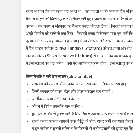
शिव
रावण भगवान शिव का बहुत बड़ा भक्त था। वह चाहता था कि भगवान शिव लंका में 
तांडव
कैलाश छोड़ने को किसी प्रकार से तैयार नही हुए। रावण को अपनी शक्तियों प
स्तोत्र
बनाया। तब रावण ने अंहकार वश कैलाश पर्वत को उठा लिया। जिससे भगवान शि
कब,
कहॉ
अंगूठे से पर्वत को हल्के से दबा दिया। जिसकी वजह से कैलाश पर्वत पुन: वही
और
प्रयास किया पर वह सफल न हो पाया। पीडा से छटपटाते रावण ने भगवान शं
कैसे
में शिव तांडव स्तोत्र (Shiva Tandava Stotram) को रच डाला और तेज-ते
होगा
तांडव स्तोत्र (Shiva Tandava Stotram) से भगवान शिव अत्याधिक प्रसन्न 
विशेष
मे इस स्तोत्र का पाठ करेगा। उसे मेरा आर्शीवाद प्राप्त होगा। इस स्तोत्र 
लाभ।
शिव
किस स्थिति में करें शिव तांडव (shiv tandav)
तांडव
स्वास्थ्य की समस्याओं का कोई तत्काल समाधान न निकल पा रहा हो।
स्तोत्र
किसी प्रकार की तंत्र, मंत्र और शत्रु परेशान कर रहा हो।
अर्थ
आर्थिक समस्या से भी उबरने के लिए।
सहित
जीवन में विशेष उपलब्धि पाने के लिए।
बुरे ग्रह के दोष से मुक्ति पाने के लिए शिव तांडव का पाठ करना अत्यधिक 
सबसे ज्यादा फायदा आपकी वाक सिद्धि को होगा, अगर अभी तक आप दोस्तों में
हैं इन श्लोकों में इतनी शक्ति है कि कितनी भी बड़ी परेशानी को इससे दू