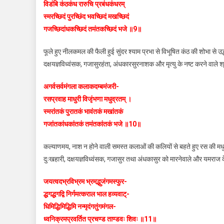
विडंबि कंठकंध रारुचि प्रबंधकंधरम्‌
स्मरच्छिदं पुरच्छिंद भवच्छिदं मखच्छिदं
गजच्छिदांधकच्छिदं तमंतकच्छिदं भजे ॥9॥
फूले हुए नीलकमल की फैली हुई सुंदर श्याम प्रभा से विभूषित कंठ की शोभा से उद्
दक्षयज्ञविध्वंसक, गजासुरहंता, अंधकारसुरनाशक और मृत्यु के नष्ट करने वाले श
अगर्वसर्वमंगला कलाकदम्बमंजरी-
रसप्रवाह माधुरी विजृंभणा मधुव्रतम्‌ ।
स्मरांतकं पुरातकं भावंतकं मखांतकं
गजांतकांधकांतकं तमंतकांतकं भजे ॥10॥
कल्याणमय, नाश न होने वाली समस्त कलाओं की कलियों से बहते हुए रस की मधुर
दुःखहारी, दक्षयज्ञविध्वंसक, गजासुर तथा अंधकासुर को मारनेवाले और यमराज 
जयत्वदभ्रविभ्रम भ्रमद्भुजंगमस्फुर-
द्धगद्धगद्वि निर्गमत्कराल भाल हव्यवाट्-
धिमिद्धिमिद्धिमि नन्मृदंगतुंगमंगल-
ध्वनिक्रमप्रवर्तित प्रचण्ड ताण्डवः शिवः ॥11॥