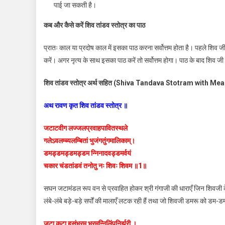
पाई जा सकती है।
कब और कैसे करें शिव तांडव स्तोत्र का पाठ
प्रातः काल या प्रदोष काल में इसका पाठ करना सर्वोत्तम होता है। पहले शिव जी 
करें। अगर नृत्य के साथ इसका पाठ करें तो सर्वोत्तम होगा। पाठ के बाद शिव जी 
शिव तांडव स्तोत्र अर्थ सहित (Shiva Tandava Stotram with Me
अथ रावण कृत शिव तांडव स्तोत्र ॥
जटाटवीग लज्जलप्रवाहपावितस्थले
गलेऽवलम्ब्यलम्बितां भुजंगतुंगमालिकाम्‌।
डमड्डमड्डमड्डम न्निनादवड्डमर्वयं
चकार चंडतांडवं तनोतु नः शिवः शिवम ॥1॥
सघन जटामंडल रूप वन से प्रवाहित होकर श्री गंगाजी की धाराएँ जिन शिवजी के प
लंबे-लंबे बड़े-बड़े सर्पों की मालाएँ लटक रही हैं तथा जो शिवजी डमरू को डम-डम
जटा कटा हसंभ्रम भ्रमन्निलिंपनिर्झरी ।