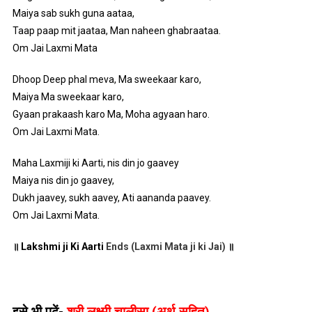
Maiya sab sukh guna aataa,
Taap paap mit jaataa, Man naheen ghabraataa.
Om Jai Laxmi Mata
Dhoop Deep phal meva, Ma sweekaar karo,
Maiya Ma sweekaar karo,
Gyaan prakaash karo Ma, Moha agyaan haro.
Om Jai Laxmi Mata.
Maha Laxmiji ki Aarti, nis din jo gaavey
Maiya nis din jo gaavey,
Dukh jaavey, sukh aavey, Ati aananda paavey.
Om Jai Laxmi Mata.
॥ Lakshmi ji Ki Aarti
Ends (Laxmi Mata ji ki Jai)
॥