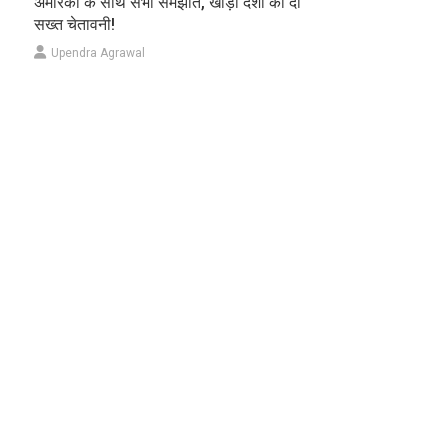
अमेरिका के साथ सभी समझौते, खाड़ी देशों को दी
सख्त चेतावनी!
Upendra Agrawal