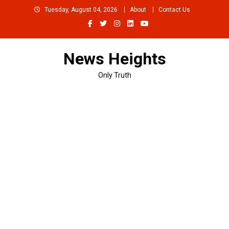
Skip
Tuesday, August 04, 2026
About
Contact Us
to
content
News Heights
Only Truth