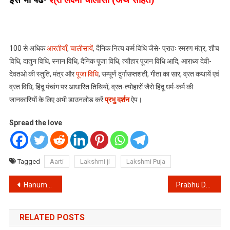
इसे भी पढें-
श्री लक्ष्मी चालीसा (अर्थ सहित)
100 से अधिक
आरतीयाँ
,
चालीसायें
, दैनिक नित्य कर्म विधि जैसे- प्रातः स्मरण मंत्र, शौच
विधि, दातुन विधि, स्नान विधि, दैनिक पूजा विधि, त्यौहार पूजन विधि आदि, आराध्य देवी-
देवतओ की स्तुति, मंत्र और
पूजा विधि
, सम्पूर्ण दुर्गासप्तशती, गीता का सार, व्रत कथायें एवं
व्रत विधि, हिंदू पंचांग पर आधारित तिथियों, व्रत-त्योहारों जैसे हिंदू धर्म-कर्म की
जानकारियों के लिए अभी डाउनलोड करें
प्रभु दर्शन
ऐप।
Spread the love
Tagged
Aarti
Lakshmi ji
Lakshmi Puja
Post
Hanuman Ashta Sidhi Nav Nidhi ke data || हनुमान जी की अष्ट सिद्धियाँ और नौ निधियों का वर्णन
Prabhu Darshan || आरती, चालीसा, आराध्य देवी-देवतओ की स्तुति, मंत्र और पूजा विधि || Aarti Sangrah, Chalisa
navigation
RELATED POSTS