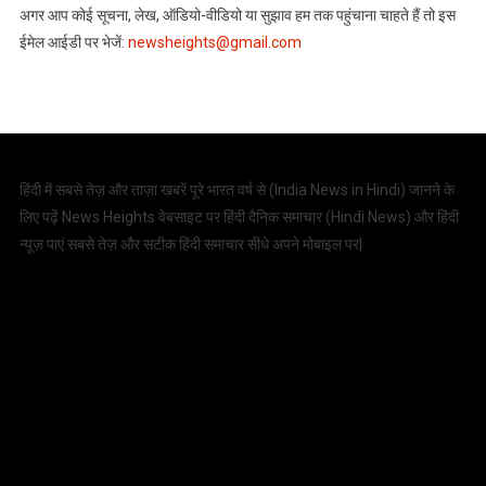
अगर आप कोई सूचना, लेख, ऑडियो-वीडियो या सुझाव हम तक पहुंचाना चाहते हैं तो इस
ईमेल आईडी पर भेजें:
newsheights@gmail.com
हिंदी में सबसे तेज़ और ताज़ा खबरें पूरे भारत वर्ष से (
India News in Hindi
) जानने के
लिए पढ़ें News Heights वेबसाइट पर हिंदी दैनिक समाचार (
Hindi News
) और हिंदी
न्यूज़ पाएं सबसे तेज़ और सटीक हिंदी समाचार सीधे अपने मोबाइल पर|