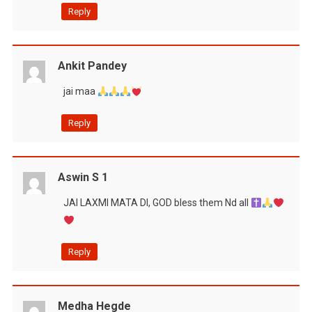
Reply
Ankit Pandey
jai maa
Reply
Aswin S 1
JAI LAXMI MATA DI, GOD bless them Nd all
Reply
Medha Hegde