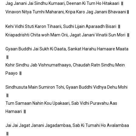
॥
Jag Janani Jai Sindhu Kumaari, Deenan Ki Tum Ho Hitakaari
॥
Vinavon Nitya Tumhi Maharani, Kripa Karo Jag Janani Bhavaani
॥
Kehi Vidhi Stuti Karon Tihaarii, Sudhi Lijain Aparaadh Bisari
॥
Kriapadrishti Chita woh Mam Orii, Jagat Janani Vinatii Sun Mori
Gyaan Buddhi Jai Sukh Ki Daata, Sankat Harahu Hamaare Maata
॥
Kshir Sindhu Jab Vishnumathaayo, Chaudah Ratn Sindhu Mein
॥
Paayo
Sindhusuta Main Sumiron Tohi, Gyaan Buddhi Vidhya Dehu Mohi
॥
Tum Samaan Nahin Kou Upakaari, Sab Vidhi Puravahu Aas
॥
Hamaari
Jai Jai Jagat Janani Jagadambaa, Sab Ki Tumahi Ho Avalambaa
॥