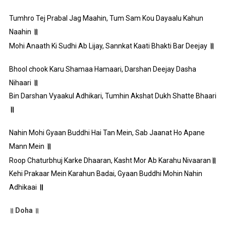
Tumhro Tej Prabal Jag Maahin, Tum Sam Kou Dayaalu Kahun
॥
Naahin
॥
Mohi Anaath Ki Sudhi Ab Lijay, Sannkat Kaati Bhakti Bar Deejay
Bhool chook Karu Shamaa Hamaari, Darshan Deejay Dasha
॥
Nihaari
Bin Darshan Vyaakul Adhikari, Tumhin Akshat Dukh Shatte Bhaari
॥
Nahin Mohi Gyaan Buddhi Hai Tan Mein, Sab Jaanat Ho Apane
॥
Mann Mein
॥
Roop Chaturbhuj Karke Dhaaran, Kasht Mor Ab Karahu Nivaaran
Kehi Prakaar Mein Karahun Badai, Gyaan Buddhi Mohin Nahin
॥
Adhikaai
॥ Doha ॥