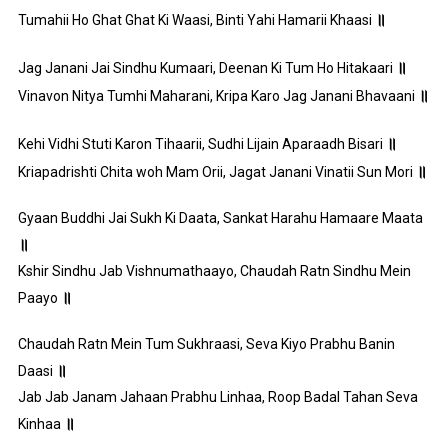
॥
Tumahii Ho Ghat Ghat Ki Waasi, Binti Yahi Hamarii Khaasi
॥
Jag Janani Jai Sindhu Kumaari, Deenan Ki Tum Ho Hitakaari
॥
Vinavon Nitya Tumhi Maharani, Kripa Karo Jag Janani Bhavaani
॥
Kehi Vidhi Stuti Karon Tihaarii, Sudhi Lijain Aparaadh Bisari
॥
Kriapadrishti Chita woh Mam Orii, Jagat Janani Vinatii Sun Mori
Gyaan Buddhi Jai Sukh Ki Daata, Sankat Harahu Hamaare Maata
॥
Kshir Sindhu Jab Vishnumathaayo, Chaudah Ratn Sindhu Mein
॥
Paayo
Chaudah Ratn Mein Tum Sukhraasi, Seva Kiyo Prabhu Banin
॥
Daasi
Jab Jab Janam Jahaan Prabhu Linhaa, Roop Badal Tahan Seva
॥
Kinhaa