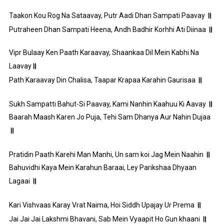
॥
Taakon Kou Rog Na Sataavay, Putr Aadi Dhan Sampati Paavay
॥
Putraheen Dhan Sampati Heena, Andh Badhir Korhhi Ati Diinaa
Vipr Bulaay Ken Paath Karaavay, Shaankaa Dil Mein Kabhi Na
॥
Laavay
॥
Path Karaavay Din Chalisa, Taapar Krapaa Karahin Gaurisaa
॥
Sukh Sampatti Bahut-Si Paavay, Kami Nanhin Kaahuu Ki Aavay
Baarah Maash Karen Jo Puja, Tehi Sam Dhanya Aur Nahin Dujaa
॥
॥
Pratidin Paath Karehi Man Manhi, Un sam koi Jag Mein Naahin
Bahuvidhi Kaya Mein Karahun Baraai, Ley Parikshaa Dhyaan
॥
Lagaai
॥
Kari Vishvaas Karay Vrat Naima, Hoi Siddh Upajay Ur Prema
॥
Jai Jai Jai Lakshmi Bhavani, Sab Mein Vyaapit Ho Gun khaani