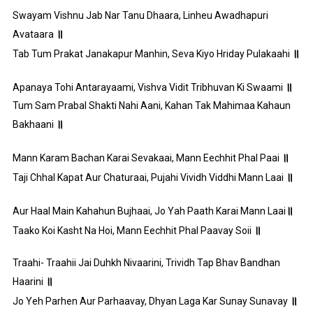
Swayam Vishnu Jab Nar Tanu Dhaara, Linheu Awadhapuri
॥
Avataara
॥
Tab Tum Prakat Janakapur Manhin, Seva Kiyo Hriday Pulakaahi
॥
Apanaya Tohi Antarayaami, Vishva Vidit Tribhuvan Ki Swaami
Tum Sam Prabal Shakti Nahi Aani, Kahan Tak Mahimaa Kahaun
॥
Bakhaani
॥
Mann Karam Bachan Karai Sevakaai, Mann Eechhit Phal Paai
॥
Taji Chhal Kapat Aur Chaturaai, Pujahi Vividh Viddhi Mann Laai
॥
Aur Haal Main Kahahun Bujhaai, Jo Yah Paath Karai Mann Laai
॥
Taako Koi Kasht Na Hoi, Mann Eechhit Phal Paavay Soii
Traahi- Traahii Jai Duhkh Nivaarini, Trividh Tap Bhav Bandhan
॥
Haarini
॥
Jo Yeh Parhen Aur Parhaavay, Dhyan Laga Kar Sunay Sunavay