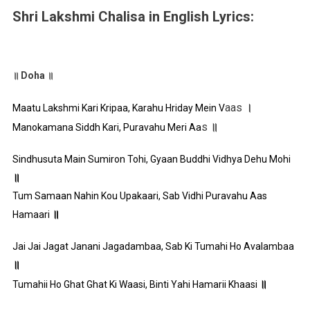
Shri Lakshmi Chalisa in English Lyrics:
॥ Doha ॥
aas
।
Maatu Lakshmi Kari Kripaa, Karahu Hriday Mein V
s
॥
Manokamana Siddh Kari, Puravahu Meri Aa
Sindhusuta Main Sumiron Tohi, Gyaan Buddhi Vidhya Dehu Mohi
॥
Tum Samaan Nahin Kou Upakaari, Sab Vidhi Puravahu Aas
॥
Hamaari
Jai Jai Jagat Janani Jagadambaa, Sab Ki Tumahi Ho Avalambaa
॥
॥
Tumahii Ho Ghat Ghat Ki Waasi, Binti Yahi Hamarii Khaasi