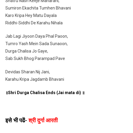
Shatru Nash Keeje Maharani,
Sumiron Ekachita Tumhen Bhavani
Karo Kripa Hey Matu Dayala
Riddhi-Siddhi De Karahu Nihala
Jab Lagi Jiyoon Daya Phal Paoon,
Tumro Yash Mein Sada Sunaoon,
Durga Chalisa Jo Gaye,
Sab Sukh Bhog Parampad Pave
Devidas Sharan Nij Jani,
Karahu Kripa Jagdamb Bhavani
॥Shri Durga Chalisa Ends (Jai mata di) ॥
इसे भी पढें-
श्री दुर्गा आरती