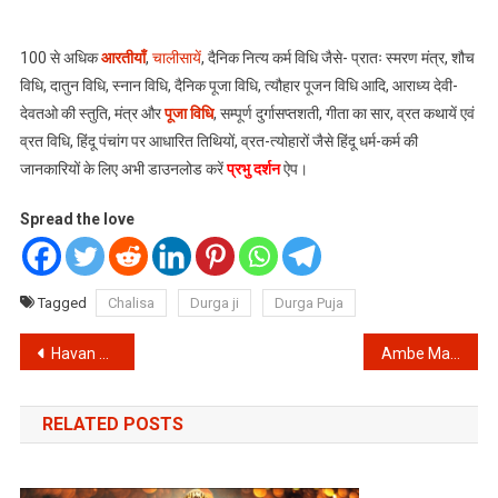
100 से अधिक
आरतीयाँ
,
चालीसायें
, दैनिक नित्य कर्म विधि जैसे- प्रातः स्मरण मंत्र, शौच
विधि, दातुन विधि, स्नान विधि, दैनिक पूजा विधि, त्यौहार पूजन विधि आदि, आराध्य देवी-
देवतओ की स्तुति, मंत्र और
पूजा विधि
, सम्पूर्ण दुर्गासप्तशती, गीता का सार, व्रत कथायें एवं
व्रत विधि, हिंदू पंचांग पर आधारित तिथियों, व्रत-त्योहारों जैसे हिंदू धर्म-कर्म की
जानकारियों के लिए अभी डाउनलोड करें
प्रभु दर्शन
ऐप।
Spread the love
Tagged
Chalisa
Durga ji
Durga Puja
Post
Havan Yagya: यज्ञ हवन करने वालों को रखना चाहिए इन का विशेष ध्यान || यज्ञकर्ताओं के लिए अनुशासन
Ambe Mata Ki Aarti: दुर्गा जी की आरती ॥ Jai Ambe Gauri Maiya, Jaa Shyama Gauri
navigation
RELATED POSTS