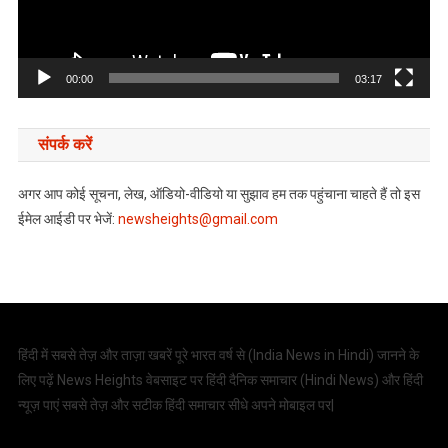
00:00
03:17
संपर्क करें
अगर आप कोई सूचना, लेख, ऑडियो-वीडियो या सुझाव हम तक पहुंचाना चाहते हैं तो इस
ईमेल आईडी पर भेजें:
newsheights@gmail.com
हिंदी में सबसे तेज़ और ताज़ा खबरें पूरे भारत वर्ष से (
India News in Hindi
) जानने के
लिए पढ़ें News Heights वेबसाइट पर हिंदी दैनिक समाचार (
Hindi News
) और हिंदी
न्यूज़ पाएं सबसे तेज़ और सटीक हिंदी समाचार सीधे अपने मोबाइल पर|