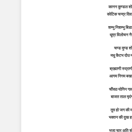
कानन कुण्डल शोभि
कोटिक चन्द्र दिव
शम्भु निशम्भु बिड
धूम्र विलोचन न
चण्ड मुण्ड श
मधु कैटभ दोउ म
ब्रह्माणी रुद्र
आगम निगम बखानी
चौंसठ योगिन गावत
बाजत ताल मृदं
तुम हो जग की मात
भक्तन की दुख हर्
भुजा चार अति शोभ