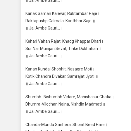
॥ Jai Ambe Gauri…॥
Kanak Saman Kalevar, Raktambar Raje।
Raktapushp Galmala, Kanthhar Saje ॥
॥ Jai Ambe Gauri…॥
Kehari Vahan Rajat, Khadg Khappar Dhari।
Sur Nar Munijan Sevat, Tinke Dukhahari ॥
॥ Jai Ambe Gauri…॥
Kanan Kundal Shobhit, Nasagre Moti।
Kotik Chandra Divakar, Samrajat Jyoti ॥
॥ Jai Ambe Gauri…॥
Shumbh- Nishumbh Vidare, Mahishasur Ghatia।
Dhumra-Vilochan Naina, Nishdin Madmati ॥
॥ Jai Ambe Gauri…॥
Chanda-Munda Sanhera, Shonit Beed Hare।