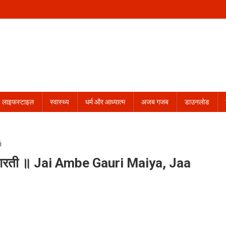
लाइफस्टाइल
स्वास्थ्य
धर्म और आध्यात्म
अजब गजब
डाउनलोड
ी आरती ॥ Jai Ambe Gauri Maiya, Jaa