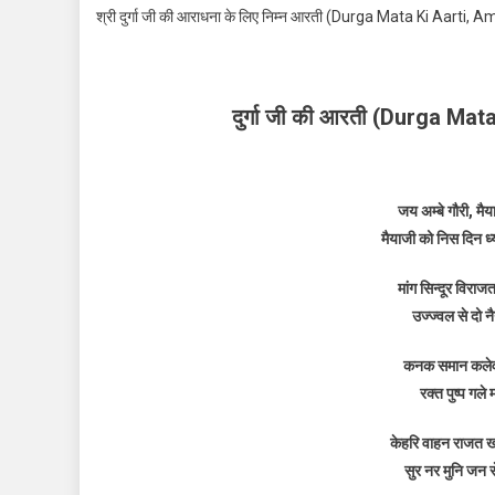
श्री दुर्गा जी की आराधना के लिए निम्न आरती (Durga Mata Ki Aarti
Mata
Ki
Aarti:
दुर्गा
दुर्गा जी की आरती (Durga Ma
जी
की
आरती
॥
जय अम्बे गौरी, मैय
Jai
मैयाजी को निस दिन ध्
Ambe
Gauri
मांग सिन्दूर विरा
Maiya,
उज्ज्वल से दो न
Jaa
Shyama
कनक समान कलेवर र
Gauri
रक्त पुष्प गले
केहरि वाहन राजत ख
सुर नर मुनि जन स