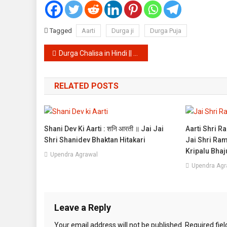
Tagged
Aarti
Durga ji
Durga Puja
Post
Durga Chalisa in Hindi || दुर्गा चालीसा : हिन्दी अर्थ सहित || Jay mata di
navigation
RELATED POSTS
Shani Dev Ki Aarti : शनि आरती ॥ Jai Jai
Aarti Shri Ram
Shri Shanidev Bhaktan Hitakari
Jai Shri Ra
Kripalu Bha
Upendra Agrawal
Upendra Agr
Leave a Reply
Your email address will not be published.
Required fie