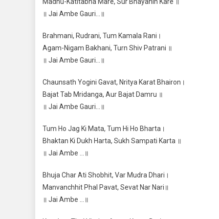
Madhu-Katitabha Mare, Sur Bhayahin Kare ॥
॥ Jai Ambe Gauri…॥
Brahmani, Rudrani, Tum Kamala Rani।
Agam-Nigam Bakhani, Turn Shiv Patrani ॥
॥ Jai Ambe Gauri…॥
Chaunsath Yogini Gavat, Nritya Karat Bhairon।
Bajat Tab Mridanga, Aur Bajat Damru ॥
॥ Jai Ambe Gauri…॥
Tum Ho Jag Ki Mata, Tum Hi Ho Bharta।
Bhaktan Ki Dukh Harta, Sukh Sampati Karta ॥
॥ Jai Ambe …॥
Bhuja Char Ati Shobhit, Var Mudra Dhari।
Manvanchhit Phal Pavat, Sevat Nar Nari॥
॥ Jai Ambe …॥