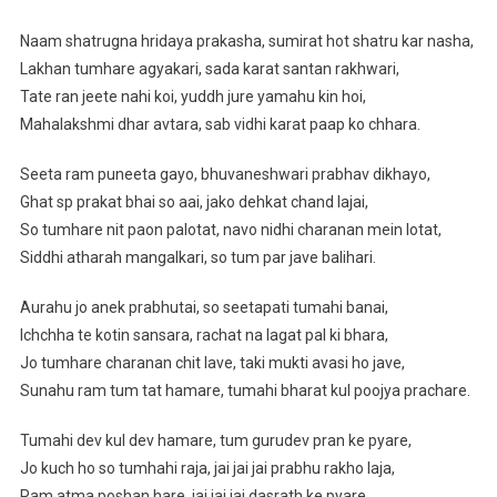
Naam shatrugna hridaya prakasha, sumirat hot shatru kar nasha,
Lakhan tumhare agyakari, sada karat santan rakhwari,
Tate ran jeete nahi koi, yuddh jure yamahu kin hoi,
Mahalakshmi dhar avtara, sab vidhi karat paap ko chhara.
Seeta ram puneeta gayo, bhuvaneshwari prabhav dikhayo,
Ghat sp prakat bhai so aai, jako dehkat chand lajai,
So tumhare nit paon palotat, navo nidhi charanan mein lotat,
Siddhi atharah mangalkari, so tum par jave balihari.
Aurahu jo anek prabhutai, so seetapati tumahi banai,
Ichchha te kotin sansara, rachat na lagat pal ki bhara,
Jo tumhare charanan chit lave, taki mukti avasi ho jave,
Sunahu ram tum tat hamare, tumahi bharat kul poojya prachare.
Tumahi dev kul dev hamare, tum gurudev pran ke pyare,
Jo kuch ho so tumhahi raja, jai jai jai prabhu rakho laja,
Ram atma poshan hare, jai jai jai dasrath ke pyare,