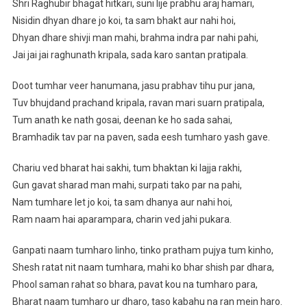
Shri Raghubir bhagat hitkari, suni lije prabhu araj hamari,
Nisidin dhyan dhare jo koi, ta sam bhakt aur nahi hoi,
Dhyan dhare shivji man mahi, brahma indra par nahi pahi,
Jai jai jai raghunath kripala, sada karo santan pratipala.
Doot tumhar veer hanumana, jasu prabhav tihu pur jana,
Tuv bhujdand prachand kripala, ravan mari suarn pratipala,
Tum anath ke nath gosai, deenan ke ho sada sahai,
Bramhadik tav par na paven, sada eesh tumharo yash gave.
Chariu ved bharat hai sakhi, tum bhaktan ki lajja rakhi,
Gun gavat sharad man mahi, surpati tako par na pahi,
Nam tumhare let jo koi, ta sam dhanya aur nahi hoi,
Ram naam hai aparampara, charin ved jahi pukara.
Ganpati naam tumharo linho, tinko pratham pujya tum kinho,
Shesh ratat nit naam tumhara, mahi ko bhar shish par dhara,
Phool saman rahat so bhara, pavat kou na tumharo para,
Bharat naam tumharo ur dharo, taso kabahu na ran mein haro.