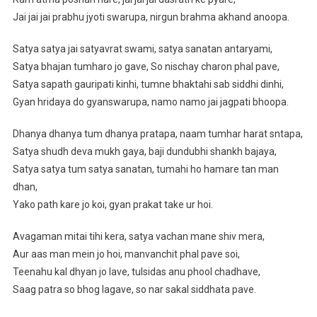
Jai jai jai prabhu jyoti swarupa, nirgun brahma akhand anoopa.
Satya satya jai satyavrat swami, satya sanatan antaryami,
Satya bhajan tumharo jo gave, So nischay charon phal pave,
Satya sapath gauripati kinhi, tumne bhaktahi sab siddhi dinhi,
Gyan hridaya do gyanswarupa, namo namo jai jagpati bhoopa.
Dhanya dhanya tum dhanya pratapa, naam tumhar harat sntapa,
Satya shudh deva mukh gaya, baji dundubhi shankh bajaya,
Satya satya tum satya sanatan, tumahi ho hamare tan man
dhan,
Yako path kare jo koi, gyan prakat take ur hoi.
Avagaman mitai tihi kera, satya vachan mane shiv mera,
Aur aas man mein jo hoi, manvanchit phal pave soi,
Teenahu kal dhyan jo lave, tulsidas anu phool chadhave,
Saag patra so bhog lagave, so nar sakal siddhata pave.