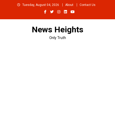
Skip
Tuesday, August 04, 2026
About
Contact Us
to
content
News Heights
Only Truth