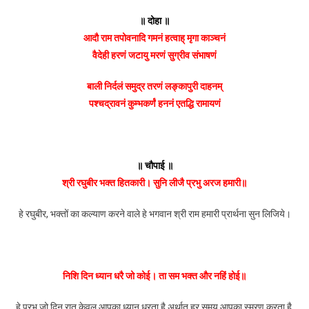
Hindi
॥ दोहा ॥
आदौ राम तपोवनादि गमनं हत्वाह् मृगा काञ्चनं
वैदेही हरणं जटायु मरणं सुग्रीव संभाषणं
बाली निर्दलं समुद्र तरणं लङ्कापुरी दाहनम्
पश्चद्रावनं कुम्भकर्णं हननं एतद्धि रामायणं
॥ चौपाई ॥
श्री रघुबीर भक्त हितकारी। सुनि लीजै प्रभु अरज हमारी॥
हे रघुबीर, भक्तों का कल्याण करने वाले हे भगवान श्री राम हमारी प्रार्थना सुन लिजिये।
निशि दिन ध्यान धरै जो कोई। ता सम भक्त और नहिं होई॥
हे प्रभु जो दिन रात केवल आपका ध्यान धरता है अर्थात हर समय आपका स्मरण करता है,