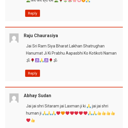
जय जय श्री राम
Reply
Raju Chaurasiya
Jai Sri Ram Siya Bharat Lakhan Shatrughan
Hanumat Ji Ki Prabhu Aapasbhi Ko Kotikoti Naman
🕉
🕉
Reply
Abhay Sudan
Jai jai shri Sitaram jai Laxman ji ki
jai jai shri
human ji