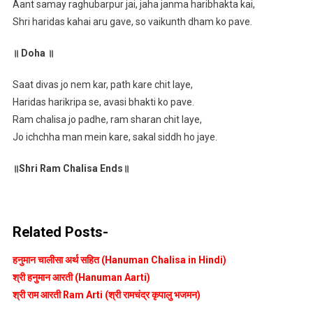
Aant samay raghubarpur jai, jaha janma haribhakta kai,
Shri haridas kahai aru gave, so vaikunth dham ko pave.
॥ Doha ॥
Saat divas jo nem kar, path kare chit laye,
Haridas harikripa se, avasi bhakti ko pave.
Ram chalisa jo padhe, ram sharan chit laye,
Jo ichchha man mein kare, sakal siddh ho jaye.
॥Shri Ram Chalisa Ends॥
Related Posts-
हनुमान चालीसा अर्थ सहित (Hanuman Chalisa in Hindi)
श्री हनुमान आरती (Hanuman Aarti)
श्री राम आरती Ram Arti (श्री रामचंद्र कृपालु भजमन)