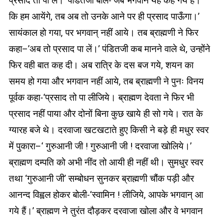
प्रसाद तो पा लें।’ पंडितजी बोले-‘जब भगवान यह कह गये हैं।
कि हम आयेंगे, तब अब तो उनके आने पर ही प्रसाद पाऊँगा।’
सायंकाल हो गया, पर भगवान् नहीं आये। तब ब्राह्मणी ने फिर
कहा–’अब तो प्रसाद पा लें।’ पंडितजी कब मानने वाले थे, उन्होंने
फिर वही बात कह दी। अब रात्रि के दस बज गये, शयन का
समय हो गया और भगवान नहीं आये, तब ब्राह्मणी ने पुनः विनय
पूर्वक कहा-‘प्रसाद तो पा लीजिये। ब्राह्मण देवता ने फिर भी
प्रसाद नहीं पाया और दोनों बिना कुछ खाये ही सो गये। रात के
ग्यारह बजे थे। दरवाजा खटखटाते हुए किसी ने बड़े ही मधुर स्वर
में पुकारा–‘ गुरुआनी जी ! गुरुआनी जी ! दरवाजा खोलिये।’
ब्राह्मण दम्पति को अभी नींद तो आयी ही नहीं थी। सुमधुर स्वर
तथा ‘गुरुआनी जी’ सम्बोधन सुनकर ब्राह्मणी चौंक पड़ी और
आनन्द विह्वल होकर बोली-‘स्वामिन ! लीजिये, आपके भगवान् आ
गये हैं।’ ब्राह्मण ने तुरंत दौड़कर दरवाजा खोला और वे भगवान