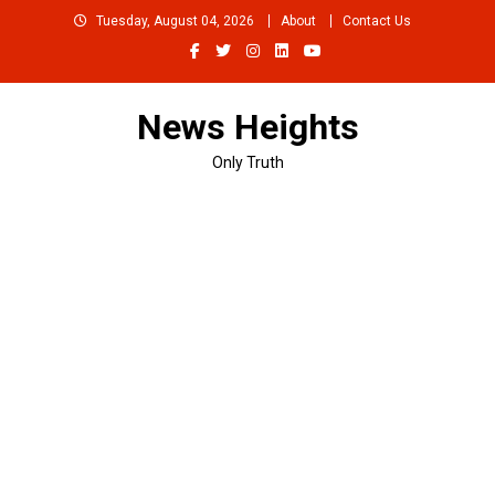
Skip
Tuesday, August 04, 2026
About
Contact Us
to
content
News Heights
Only Truth