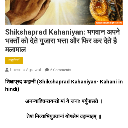
Shikshaprad Kahaniyan: भगवान अपने
भक्तों को देते गुजारा भत्ता और फिर कर देते है
मलामाल
कहानियाँ
Upendra Agrawal
On
6 Comments
Shikshaprad
शिक्षाप्रद कहानी (Shikshaprad Kahaniyan- Kahani in
Kahaniyan:
hindi
)
भगवान
अपने
अनन्याश्चिन्तयन्तो मां ये जनाः पर्युपासते ।
भक्तों
को
तेषां नित्याभियुक्तानां योगक्षेमं वहाम्यहम् ॥
देते
गुजारा