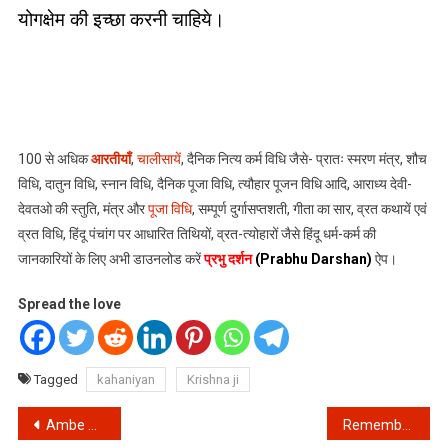
योगक्षेम की इच्छा करनी चाहिये।
100 से अधिक
आरतीयाँ
,
चालीसायें
, दैनिक नित्य कर्म विधि जैसे- प्रातः स्मरण मंत्र, शौच
विधि, दातुन विधि, स्नान विधि, दैनिक पूजा विधि, त्यौहार पूजन विधि आदि, आराध्य देवी-
देवतओ की स्तुति, मंत्र और
पूजा विधि
, सम्पूर्ण दुर्गासप्तशती, गीता का सार, व्रत कथायें एवं
व्रत विधि, हिंदू पंचांग पर आधारित तिथियों, व्रत-त्योहारों जैसे हिंदू धर्म-कर्म की
जानकारियों के लिए अभी डाउनलोड करें
प्रभु दर्शन
(Prabhu Darshan)
ऐप।
Spread the love
Tagged
kahaniyan
Krishna ji
Post
Ambe Mata Ki Aarti: दुर्गा जी की आरती ॥ Jai Ambe Gauri Maiya, Jaa Shyama Gauri
Remember 4 Jyotish bad habits always: ज्योतिष के अनुसार कौन कौन सी आदतें बुरी होती हैं