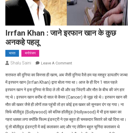
Irrfan Khan : जाने इरफान खान के कुछ
अनकहे पहलू
भारत
मनोरंजन
Shalu Saini
On
Leave A Comment
Irrfan
शराफत की दुनिया का किस्सा ही खत्म, अब जैसी दुनिया वैसे हम यह मशहूर डायलॉग जज्बा
Khan
में इरफान खान (Irrfan Khan) द्वारा बोला गया था। आज के ही दिन 1 साल पहले
:
इरफान खान ने इस दुनिया से विदा ले ली थी और वह जिंदगी और मौत के बीच की जंग हार
जाने
गए थे। इरफान खान करीब दो साल से केंसर (Cancer) से जूझ रहे थे। इरफान खान की
इरफान
खान
मौत की खबर जैसे ही लोगों तक पहुंची तो हर कोई इस खबर को सुनकर दंग रह गया। ना
के
सिर्फ बॉलीवुड (Bollywood) को बल्कि हॉलीवुड (Hollywood) में भी इस खबर का
कुछ
गहरा धक्का लगा क्योंकि फिल्म इंडस्ट्री ने एक बहुत ही चमकदार सितारे को खो दिया था।
अनकहे
यूं तो बॉलीवुड इंडस्ट्री में कई कलाकार आए और गए लेकिन बहुत चुनिंदा कलाकार थे
पहलू