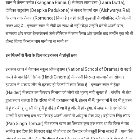
खान ने कंगना रनौत (Kangana Ranaut) से लेकर लारा दत्ता (Laara Dutta),
दीपिका पादुकोण (Deepika Padukone) से लेकर ऐश्वर्या राय (Aishwarya Rai)
के साथ तक रोमांस (Romance) किया है। वही कीर्ती कुल्हाड़ी के ऑपोजिट ब्लैकमेल में
नजर आए थे। इरफान खान ने टीवी का साथ भी नहीं छोड़ा उन्होंने बनेगी अपनी बात,
चाणक्य और स्टार बेस्टसेलर्स जैसे सीरियल में काम किया और उसके बाद उन्होंने एक शो भी
होस्ट किया जिसका नाम मानो या ना मानो था।
इन फिल्मों से फैंस के दिल पर इरफान ने छोड़ी छाप
इरफान खान ने नेशनल स्कूल ऑफ ड्रामा (National School of Drama) से पढ़ाई
करने के बाद हिंदी सिनेमा (Hindi Cinema) में अपनी किस्मत आजमाने का सोचा।
इरफान ने अक्सर लीग से हटकर ही फिल्मों में काम किया है। इरफान खान ने हैदर
(Haider) में रूदार का किरदार निभाया जो लोगों को भुलाए नहीं भूलता है। जंजीर से बंधा
हुआ रुदार कहता है कि दरिया भी मैं, दरखास्त भी मैं, झेलम भी मैं, चुनाव भी मैं देर भी हूं हरम
में हूं शराबी हूं सुननी भी हूं मैं हूं पंडित मैं था मैं हूं और मैं ही रहूंगा, ये लम्हा मानो दर्शकों की
आंखों में इस तरह बस गया कि वह अपनी आंखों से आंसू ना रोक पाए। वही पान सिंह तोमर
(Pan Singh Tom,ar) में इरफान खान का किरदार कुछ इस तरह था कि जिस ने यह
साबित कर दिया कि किरदार कोई भी हो वह हर किरदार को बखूबी निभा सकते हैं। पान सिंह