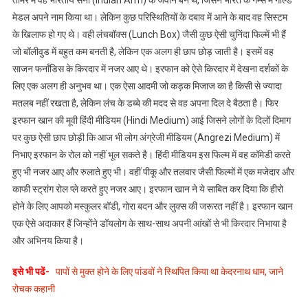
तोमर में वह भारतीय सेना (Indian Arm) के जवान बने थे, जिसने भारत के गेम्स में गोल्ड
मेडल अपने नाम किया था। लेकिन कुछ परिस्थितियों के दबाव में आने के बाद वह सिस्टम
के खिलाफ हो गए थे। वही लंचबॉक्स (Lunch Box) जैसी कुछ ऐसी चुनिंदा फिल्में भी हैं
जो बॉलीवुड में बहुत कम बनती है, लेकिन एक अलग ही छाप छोड़ जाती है। इसमें वह
साजन फर्नांडिस के किरदार में नजर आए थे। इरफान को ऐसे किरदार में देखना दर्शकों के
लिए एक अलग ही अनुभव था। एक ऐसा आदमी जो कड़क मिजाज का है किसी से ज्यादा
मतलब नहीं रखता है, लेकिन लंच के डब्बे की मदद से वह अपना दिल दे बैठता है। फिर
इरफान खान की मूवी हिंदी मीडियम (Hindi Medium) आई जिसने लोगों के दिलों दिमाग
पर कुछ ऐसी छाप छोड़ी कि आज भी लोग अंग्रेजी मीडियम (Angrezi Medium) में
निभाए इरफान के रोल को नहीं भूल सकते है। हिंदी मीडियम इस फिल्म में वह कॉमेडी करते
हुए भी नजर आए और रुलाते हुए भी। वहीं पीकू और तलवार जैसी फिल्मों में एक मजेदार और
काफी स्ट्रांग रोल प्ले करते हुए नजर आए। इरफान खान ने ये साबित कर दिया कि हीरो
होने के लिए आपको मस्कुलर बॉडी, गोरा बदन और लुक्स की जरूरत नहीं है। इरफान खान
एक ऐसे अदाकार हैं जिन्होंने डॉयलोग के साथ-साथ अपनी आंखों से भी किरदार निभाया है
और अभिनय किया है।
इसे भी पढें-
पापों से मुक्त होने के लिए पांडवों ने स्थिपित किया था केदरनाथ धाम, जाने
रोचक कहानी