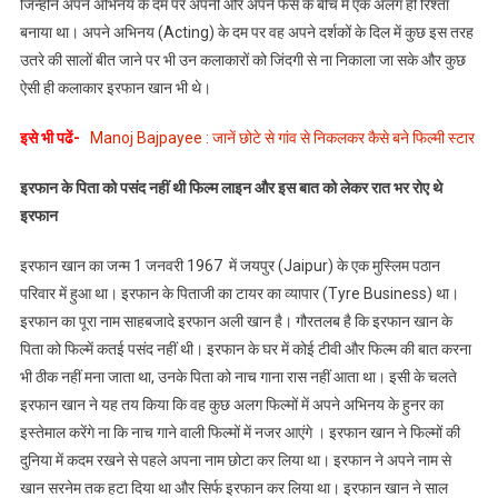
जिन्होंने अपने अभिनय के दम पर अपनी और अपने फैंस के बीच में एक अलग ही रिश्ता
बनाया था। अपने अभिनय (Acting) के दम पर वह अपने दर्शकों के दिल में कुछ इस तरह
उतरे की सालों बीत जाने पर भी उन कलाकारों को जिंदगी से ना निकाला जा सके और कुछ
ऐसी ही कलाकार इरफान खान भी थे।
इसे भी पढें-
Manoj Bajpayee : जानें छोटे से गांव से निकलकर कैसे बने फिल्मी स्टार
इरफान के पिता को पसंद नहीं थी फिल्म लाइन और इस बात को लेकर रात भर रोए थे
इरफान
इरफान खान का जन्म 1 जनवरी 1967 में जयपुर (Jaipur) के एक मुस्लिम पठान
परिवार में हुआ था। इरफान के पिताजी का टायर का व्यापार (Tyre Business) था।
इरफान का पूरा नाम साहबजादे इरफान अली खान है। गौरतलब है कि इरफान खान के
पिता को फिल्में कतई पसंद नहीं थी। इरफान के घर में कोई टीवी और फिल्म की बात करना
भी ठीक नहीं मना जाता था, उनके पिता को नाच गाना रास नहीं आता था। इसी के चलते
इरफान खान ने यह तय किया कि वह कुछ अलग फिल्मों में अपने अभिनय के हुनर का
इस्तेमाल करेंगे ना कि नाच गाने वाली फिल्मों में नजर आएंगे । इरफान खान ने फिल्मों की
दुनिया में कदम रखने से पहले अपना नाम छोटा कर लिया था। इरफान ने अपने नाम से
खान सरनेम तक हटा दिया था और सिर्फ इरफान कर लिया था। इरफान खान ने साल