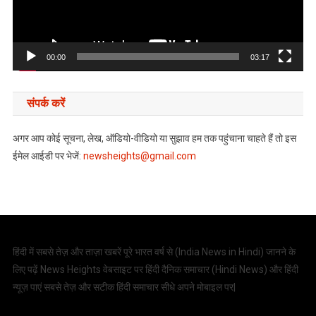
00:00
03:17
संपर्क करें
अगर आप कोई सूचना, लेख, ऑडियो-वीडियो या सुझाव हम तक पहुंचाना चाहते हैं तो इस
ईमेल आईडी पर भेजें:
newsheights@gmail.com
हिंदी में सबसे तेज़ और ताज़ा खबरें पूरे भारत वर्ष से (
India News in Hindi
) जानने के
लिए पढ़ें News Heights वेबसाइट पर हिंदी दैनिक समाचार (
Hindi News
) और हिंदी
न्यूज़ पाएं सबसे तेज़ और सटीक हिंदी समाचार सीधे अपने मोबाइल पर|