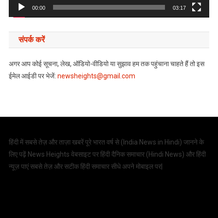
00:00
03:17
संपर्क करें
अगर आप कोई सूचना, लेख, ऑडियो-वीडियो या सुझाव हम तक पहुंचाना चाहते हैं तो इस
ईमेल आईडी पर भेजें:
newsheights@gmail.com
हिंदी में सबसे तेज़ और ताज़ा खबरें पूरे भारत वर्ष से (
India News in Hindi
) जानने के
लिए पढ़ें News Heights वेबसाइट पर हिंदी दैनिक समाचार (
Hindi News
) और हिंदी
न्यूज़ पाएं सबसे तेज़ और सटीक हिंदी समाचार सीधे अपने मोबाइल पर|