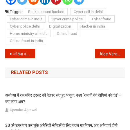
Tagged
Bank account hacked
Cyber cell in delhi
Cyber crime in india
Cyber crime police
Cyber fraud
Cyber police delhi
Digitalization
Hacker in india
Home ministry of india
Online fraud
Online fraud in india
Post
कोरोना महामारी के चलते इस देश ने महिलाओं के Pregnant होने पर लगाया बैन
Aloe Vera: जानिए शरीर के लिए कितना फायदेमंद है
navigation
RELATED POSTS
अयोध्या में राम मंदिर ट्रस्ट की बैठक: संत हुए भावुक, कहा ‘रामजी देंगे दोषियों को दंड’ –
क्या होगा अब?
Upendra Agrawal
30 की उम्र पार कर चुके अमेरिकी सैनिकों के लिए बदल गए नियम, अब अनिवार्य होगी