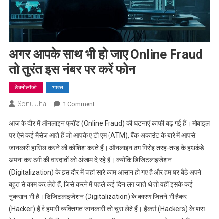
अगर आपके साथ भी हो जाए Online Fraud
तो तुरंत इस नंबर पर करें फोन
टेक्नोलॉजी
भारत
Sonu Jha
On
1 Comment
अगर
आज के दौर में ऑनलाइन फ्रॉड (Online Fraud) की घटनाएं काफी बढ़ गई हैं। मोबाइल
आपके
पर ऐसे कई मैसेज आते हैं जो आपके ए टी एम (ATM), बैंक अकाउंट के बारे में आपसे
साथ
जानकारी हासिल करने की कोशिश करते हैं। ऑनलाइन ठग गिरोह तरह-तरह के हथकंडे
भी
अपना कर ठगी की वारदातों को अंजाम दे रहे हैं। क्योंकि डिजिटलाइजेशन
हो
जाए
(Digitalization) के इस दौर में जहां सारे काम आसान हो गए है और हम घर बैठे अपने
Online
बहुत से काम कर लेते हैं, जिसे करने में पहले कई दिन लग जाते थे तो वहीं इसके कई
Fraud
नुकसान भी है। डिजिटलाइजेशन (Digitalization) के कारण जितने भी हैकर
तो
(Hacker) हैं वे हमारी व्यक्तिगत जानकारी को चुरा लेते हैं। हैकर्स (Hackers) के पास
तुरंत