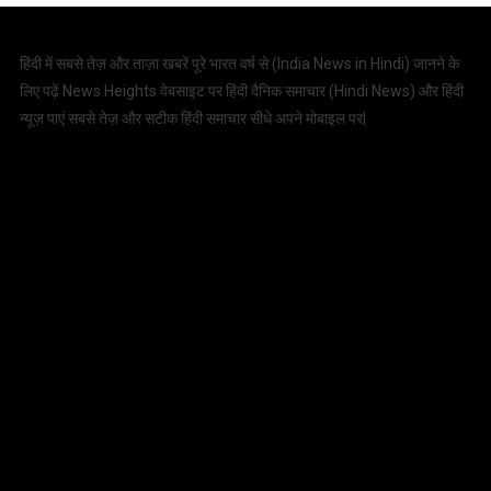
हिंदी में सबसे तेज़ और ताज़ा खबरें पूरे भारत वर्ष से (
India News in Hindi
) जानने के
लिए पढ़ें News Heights वेबसाइट पर हिंदी दैनिक समाचार (
Hindi News
) और हिंदी
न्यूज़ पाएं सबसे तेज़ और सटीक हिंदी समाचार सीधे अपने मोबाइल पर|