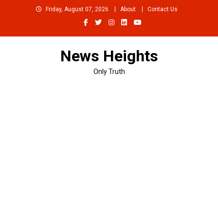
Skip
Friday, August 07, 2026
About
Contact Us
to
content
News Heights
Only Truth