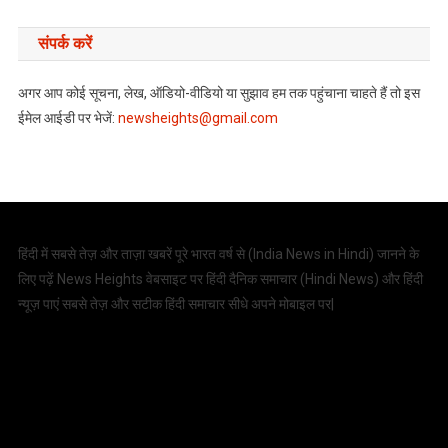
संपर्क करें
अगर आप कोई सूचना, लेख, ऑडियो-वीडियो या सुझाव हम तक पहुंचाना चाहते हैं तो इस
ईमेल आईडी पर भेजें:
newsheights@gmail.com
हिंदी में सबसे तेज़ और ताज़ा खबरें पूरे भारत वर्ष से (
India News in Hindi
) जानने के
लिए पढ़ें News Heights वेबसाइट पर हिंदी दैनिक समाचार (
Hindi News
) और हिंदी
न्यूज़ पाएं सबसे तेज़ और सटीक हिंदी समाचार सीधे अपने मोबाइल पर|