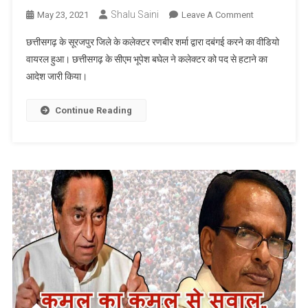
Shalu Saini
On
May 23, 2021
Leave A Comment
Chhattisgarh
छत्तीसगढ़ के सूरजपुर जिले के कलेक्टर रणबीर शर्मा द्वारा दबंगई करने का वीडियो
:
वायरल हुआ। छत्तीसगढ़ के सीएम भूपेश बघेल ने कलेक्टर को पद से हटाने का
सूरजपुर
आदेश जारी किया।
कलेक्टर
ने
युवक
Continue Reading
की
कर
दी
पिटाई,
वीडियो
वायरल,
सीएम
बघेल
ने
पद
से
हटाने