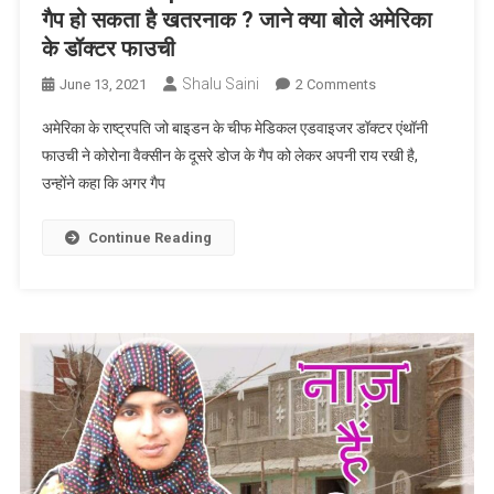
Work
गैप हो सकता है खतरनाक ? जाने क्या बोले अमेरिका
From
के डॉक्टर फाउची
Home
Shalu Saini
On
June 13, 2021
2 Comments
Covishield
अमेरिका के राष्ट्रपति जो बाइडन के चीफ मेडिकल एडवाइजर डॉक्टर एंथॉनी
Update:
फाउची ने कोरोना वैक्सीन के दूसरे डोज के गैप को लेकर अपनी राय रखी है,
कोविशील्ड
उन्होंने कहा कि अगर गैप
डोज
के
बीच
Continue Reading
का
गैप
हो
सकता
है
खतरनाक
?
जाने
क्या
बोले