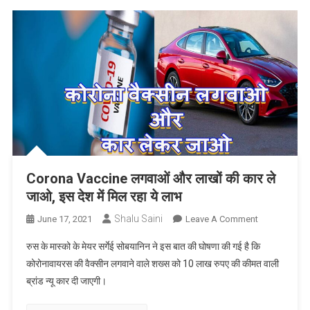
गुणों
की
खान
अदरक
के
7
फायदे,
कई
तरह
से
लाभदायक
Corona Vaccine लगवाओं और लाखों की कार ले
जाओ, इस देश में मिल रहा ये लाभ
Shalu Saini
On
June 17, 2021
Leave A Comment
Corona
रुस के मास्को के मेयर सर्गेई सोबयानिन ने इस बात की घोषणा की गई है कि
Vaccine
कोरोनावायरस की वैक्सीन लगवाने वाले शख्स को 10 लाख रुपए की कीमत वाली
लगवाओं
ब्रांड न्यू कार दी जाएगी।
और
लाखों