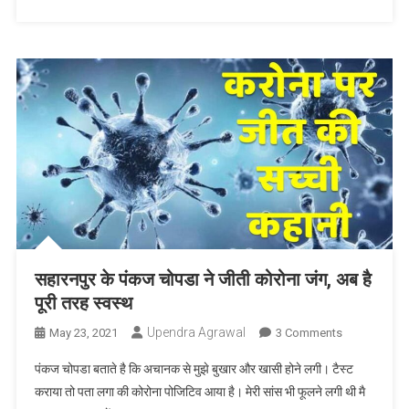
कपल
हवा
में
बंधा
शादी
के
बंधन
में,
हर
जगह
हो
रही
चर्चा
सहारनपुर के पंकज चोपडा ने जीती कोरोना जंग, अब है
पूरी तरह स्वस्थ
Upendra Agrawal
On
May 23, 2021
3 Comments
सहारनपुर
पंकज चोपडा बताते है कि अचानक से मुझे बुखार और खासी होने लगी। टैस्ट
के
कराया तो पता लगा की कोरोना पोजिटिव आया है। मेरी सांस भी फूलने लगी थी मै
पंकज