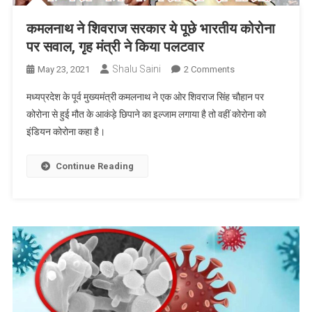
का
दिया
कमलनाथ ने शिवराज सरकार ये पूछे भारतीय कोरोना
आदेश
पर सवाल, गृह मंत्री ने किया पलटवार
Shalu Saini
On
May 23, 2021
2 Comments
कमलनाथ
मध्यप्रदेश के पूर्व मुख्यमंत्री कमलनाथ ने एक ओर शिवराज सिंह चौहान पर
ने
कोरोना से हुई मौत के आकंड़े छिपाने का इल्जाम लगाया है तो वहीं कोरोना को
शिवराज
इंडियन कोरोना कहा है।
सरकार
ये
पूछे
Continue Reading
भारतीय
कोरोना
पर
सवाल,
गृह
मंत्री
ने
किया
पलटवार