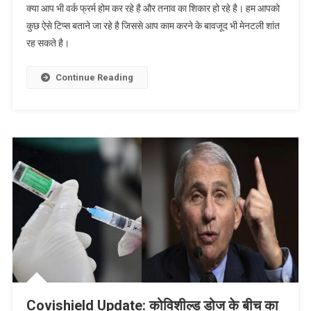
क्या आप भी वर्क फ्रर्म होम कर रहे है और तनाव का शिकार हो रहे है। हम आपको
फ्रॉम
कुछ ऐसे टिप्स बताने जा रहे है जिससे आप काम करने के बावजूद भी मेनटली शांत
होम
रह सकते है।
करते
हुए
कैसे
Continue Reading
रखें
खुद
को
तनाव
मुक्त,
जाने
तरीकें
||
How
To
Stay
Stress
Free
While
Covishield Update: कोविशील्ड डोज के बीच का