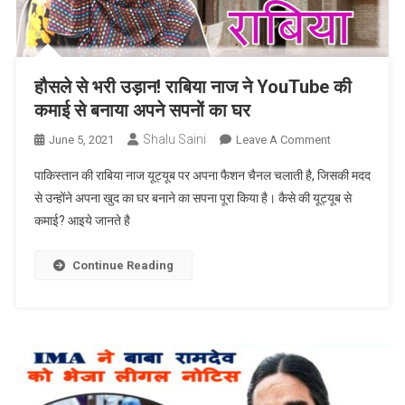
अमेरिका
के
डॉक्टर
फाउची
हौसले से भरी उड़ान! राबिया नाज ने YouTube की
कमाई से बनाया अपने सपनों का घर
Shalu Saini
On
June 5, 2021
Leave A Comment
हौसले
पाकिस्तान की राबिया नाज यूट्यूब पर अपना फैशन चैनल चलाती है, जिसकी मदद
से
से उन्होंने अपना खुद का घर बनाने का सपना पूरा किया है। कैसे की यूट्यूब से
भरी
कमाई? आइये जानते है
उड़ान!
राबिया
नाज
Continue Reading
ने
YouTube
की
कमाई
से
बनाया