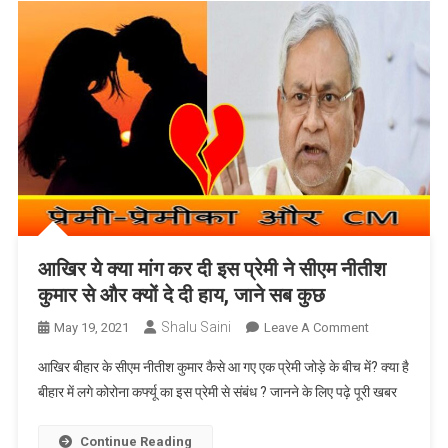
यह
शरीर
के
किन
अंगों
को
करता
है
प्रभावित
आखिर ये क्या मांग कर दी इस प्रेमी ने सीएम नीतीश
कुमार से और क्यों दे दी हाय, जाने सब कुछ
Shalu Saini
On
May 19, 2021
Leave A Comment
आखिर
आखिर बीहार के सीएम नीतीश कुमार कैसे आ गए एक प्रेमी जोड़े के बीच में? क्या है
ये
बीहार में लगे कोरोना कर्फ्यू का इस प्रेमी से संबंध ? जानने के लिए पढ़े पूरी खबर
क्या
मांग
Continue Reading
कर