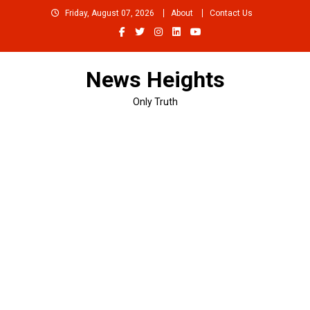
Skip
Friday, August 07, 2026
About
Contact Us
to
content
News Heights
Only Truth