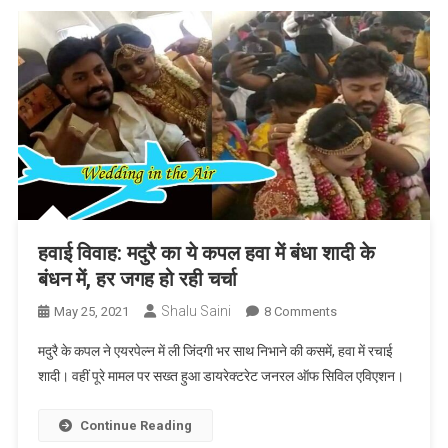
खोला
मोर्चा,
भेजा
लीगल
नोटिस
हवाई विवाह: मदुरै का ये कपल हवा में बंधा शादी के
बंधन में, हर जगह हो रही चर्चा
Shalu Saini
On
May 25, 2021
8 Comments
हवाई
मदुरै के कपल ने एयरपेल्न में ली जिंदगी भर साथ निभाने की कसमें, हवा में रचाई
विवाह:
शादी। वहीं पूरे मामल पर सख्त हुआ डायरेक्टरेट जनरल ऑफ सिविल एविएशन।
मदुरै
का
Continue Reading
ये