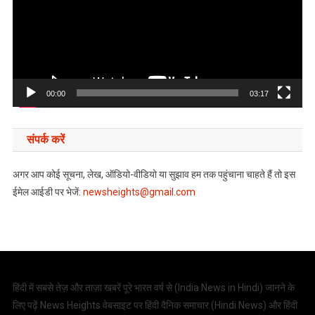
00:00
03:17
संपर्क करें
अगर आप कोई सूचना, लेख, ऑडियो-वीडियो या सुझाव हम तक पहुंचाना चाहते हैं तो इस
ईमेल आईडी पर भेजें:
newsheights@gmail.com
हिंदी में सबसे तेज़ और ताज़ा खबरें पूरे भारत वर्ष से (
India News in Hindi
) जानने के
लिए पढ़ें News Heights वेबसाइट पर हिंदी दैनिक समाचार (
Hindi News
) और हिंदी