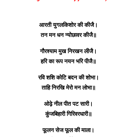
॥
Aarti
Yugalkishor
Ki
आरती युगलकिशोर की कीजै।
Kijiye
तन मन धन न्योछावर कीजै॥
In
Hindi
गौरश्याम मुख निरखन लीजै।
हरि का रूप नयन भरि पीजै॥
रवि शशि कोटि बदन की शोभा।
ताहि निरखि मेरो मन लोभा॥
ओढ़े नील पीत पट सारी।
कुंजबिहारी गिरिवरधारी॥
फूलन सेज फूल की माला।