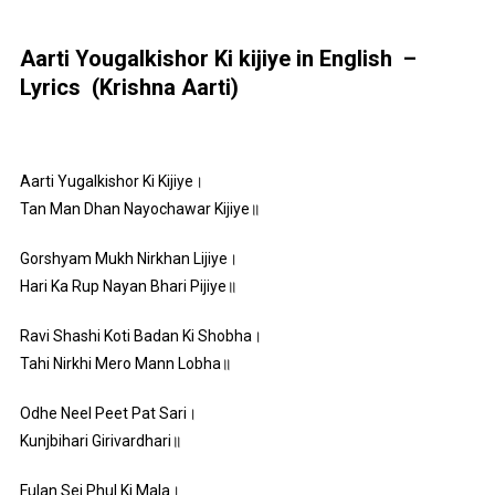
Aarti Yougalkishor Ki kijiye in English –
Lyrics (
Krishna Aarti)
Aarti Yugalkishor Ki Kijiye।
Tan Man Dhan Nayochawar Kijiye॥
Gorshyam Mukh Nirkhan Lijiye।
Hari Ka Rup Nayan Bhari Pijiye॥
Ravi Shashi Koti Badan Ki Shobha।
Tahi Nirkhi Mero Mann Lobha॥
Odhe Neel Peet Pat Sari।
Kunjbihari Girivardhari॥
Fulan Sej Phul Ki Mala।