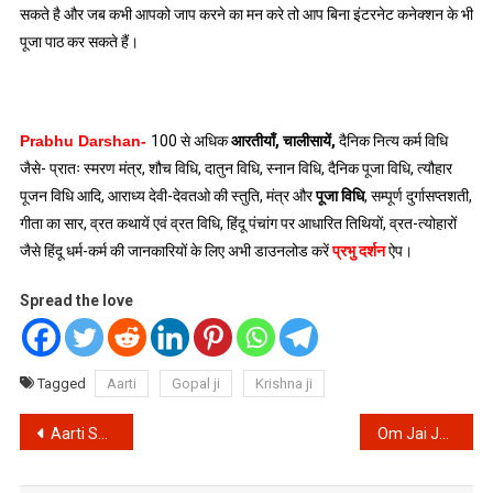
सकते है और जब कभी आपको जाप करने का मन करे तो आप बिना इंटरनेट कनेक्शन के भी
पूजा पाठ कर सकते हैं।
Prabhu Darshan-
100 से अधिक
आरतीयाँ
,
चालीसायें
,
दैनिक नित्य कर्म विधि
जैसे- प्रातः स्मरण मंत्र, शौच विधि, दातुन विधि, स्नान विधि, दैनिक पूजा विधि, त्यौहार
पूजन विधि आदि, आराध्य देवी-देवतओ की स्तुति, मंत्र और
पूजा विधि
, सम्पूर्ण दुर्गासप्तशती,
गीता का सार, व्रत कथायें एवं व्रत विधि, हिंदू पंचांग पर आधारित तिथियों, व्रत-त्योहारों
जैसे हिंदू धर्म-कर्म की जानकारियों के लिए अभी डाउनलोड करें
प्रभु दर्शन
ऐप।
Spread the love
Tagged
Aarti
Gopal ji
Krishna ji
Post
Aarti Shri Ram Ji Ki : श्री राम जी की आरती ॥ Jai Shri Ram: Shri Rama Chandra Kripalu Bhajuman
Om Jai Jagdish Hare Aarti : ॐ जय जगदीश हरे ॥ Vishnu Bhagwan Ki Aarti
navigation