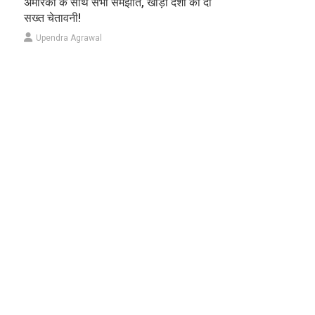
अमेरिका के साथ सभी समझौते, खाड़ी देशों को दी
सख्त चेतावनी!
Upendra Agrawal