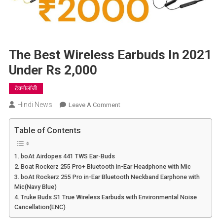
The Best Wireless Earbuds In 2021
Under Rs 2,000
टेक्नोलॉजी
Hindi News
On
Leave A Comment
The
Best
Table of Contents
Wireless
Earbuds
1. boAt Airdopes 441 TWS Ear-Buds
In
2. Boat Rockerz 255 Pro+ Bluetooth in-Ear Headphone with Mic
2021
3. boAt Rockerz 255 Pro in-Ear Bluetooth Neckband Earphone with
Under
Mic(Navy Blue)
Rs
4. Truke Buds S1 True Wireless Earbuds with Environmental Noise
2,000
Cancellation(ENC)