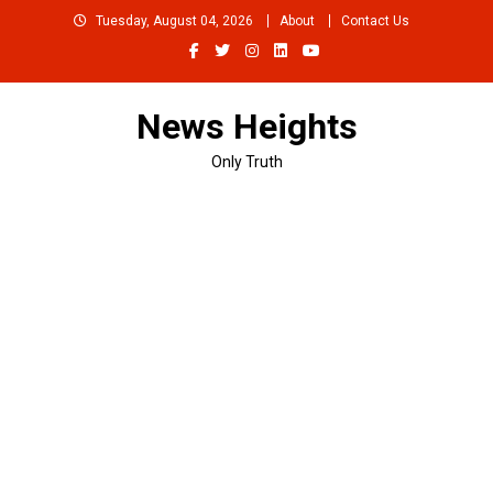
Skip
Tuesday, August 04, 2026
About
Contact Us
to
content
News Heights
Only Truth