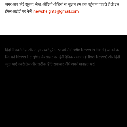
अगर आप कोई सूचना, लेख, ऑडियो-वीडियो या सुझाव हम तक पहुंचाना चाहते हैं तो इस
ईमेल आईडी पर भेजें:
newsheights@gmail.com
हिंदी में सबसे तेज़ और ताज़ा खबरें पूरे भारत वर्ष से (
India News in Hindi
) जानने के
लिए पढ़ें News Heights वेबसाइट पर हिंदी दैनिक समाचार (
Hindi News
) और हिंदी
न्यूज़ पाएं सबसे तेज़ और सटीक हिंदी समाचार सीधे अपने मोबाइल पर|