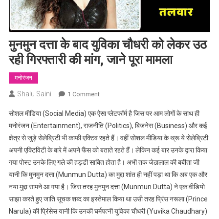
मुनमुन दत्ता के बाद युविका चौधरी को लेकर उठ
रही गिरफ्तारी की मांग, जाने पूरा मामला
मनोरंजन
Shalu Saini
On
1 Comment
मुनमुन
सोशल मीडिया (Social Media) एक ऐसा प्लेटफॉर्म है जिस पर आम लोगों के साथ ही
दत्ता
मनोरंजन (Entertainment), राजनीति (Politics), बिजनेस (Business) और कई
के
क्षेत्र से जुड़े सेलेब्रिटी भी काफी एक्टिव रहते हैं। वहीं सोशल मीडिया के थ्रू ये सेलेब्रिटी
बाद
अपनी एक्टिविटी के बारे में अपने फैंस को बताते रहते हैं। लेकिन कई बार उनके द्वारा किया
युविका
चौधरी
गया पोस्ट उनके लिए गले की हड्डी साबित होता है। अभी तक जेठालाल की बबीता जी
को
यानी कि मुनमुन दत्ता (Munmun Dutta) का मुद्दा शांत ही नहीं पड़ा था कि अब एक और
लेकर
नया मुद्दा सामने आ गया है। जिस तरह मुनमुन दत्ता (Munmun Dutta) ने एक वीडियो
उठ
साझा करते हुए जाति सूचक शब्द का इस्तेमाल किया था उसी तरह प्रिंस नरूला (Prince
रही
Narula) की प्रिंसेस यानी कि उनकी घर्मपत्नी युविका चौधरी (Yuvika Chaudhary)
गिरफ्तारी