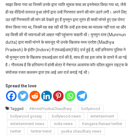
साझा किया गया था जिसमें उनके द्वारा जाति सूचक शब्द का इस्तेमाल किय़ा गया था, जैसे
ही वह वीडियो वायरल हुआ लोगों द्वारा उन्हें गिरफ्तार करने की मांग उठने लगी। अपने लिए
उठ रहीं गिरफ्तारी की मांग को देखते हुए हैं मुनमुन द्वारा तुरंत ही माफी मांगते हुए एक पोस्ट
शेयर किया गया था, जिसमें वह कह रही थी कि उन्हें इस शब्द का मतलब नहीं पता था और
वह किसी की भी भावनाओं को आहत नहीं पहुंचाना चाहती थी। मुनमुन दत्ता (Munmun
dutta) द्वारा माफी मांगने के बावजूद भी उनके खिलाफ मध्य प्रदेश (Madhya
Pradesh) के इंदौर (Indore) में एफआईआर(FIR) दर्ज हुई है, वहीं हरियाणा पुलिस ने
भी मुनमुन दत्ता के खिलाफ एफआईआर दर्ज की है, साथ ही वह इस जांच के दायरे में आ गई
है। गौरतलब है कि हरियाणा में हांसी क्षेत्र में नेशनल अलायंस फॉर दलित ह्यूमन राइट्स के
संयोजक रजत कलसन द्वारा एफ आई आर दर्ज कराई गई थी।
Spread the love
Tagged
#ArrestYuvikaChaudhary
bollywood
bollywood gossip
bollywood news
entertainment
entertainment news
india news
Kangana Ranaut twitter
twitter
twitter trend
yuvika chaudhary news