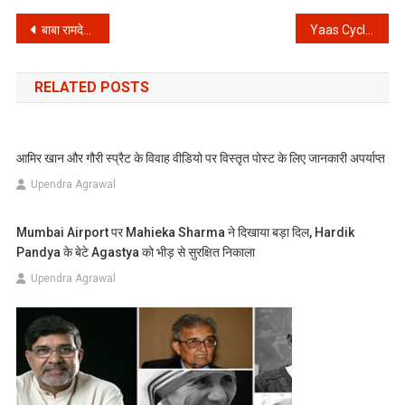
Post
बाबा रामदेव के विवादित बयान को लेकर IMA ने खोला मोर्चा, भेजा लीगल नोटिस
Yaas Cyclone Update: पहले ताउते और अब यास तूफान दिखा रहा है अपना कहर
navigation
RELATED POSTS
आमिर खान और गौरी स्प्रैट के विवाह वीडियो पर विस्तृत पोस्ट के लिए जानकारी अपर्याप्त
Upendra Agrawal
Mumbai Airport पर Mahieka Sharma ने दिखाया बड़ा दिल, Hardik
Pandya के बेटे Agastya को भीड़ से सुरक्षित निकाला
Upendra Agrawal