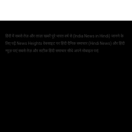
हिंदी में सबसे तेज़ और ताज़ा खबरें पूरे भारत वर्ष से (
India News in Hindi
) जानने के
लिए पढ़ें News Heights वेबसाइट पर हिंदी दैनिक समाचार (
Hindi News
) और हिंदी
न्यूज़ पाएं सबसे तेज़ और सटीक हिंदी समाचार सीधे अपने मोबाइल पर|