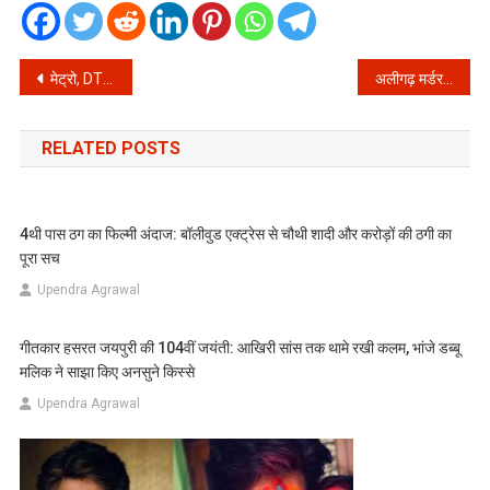
Post
मेट्रो, DTC और क्लस्टर बसों में महिलाएं करेंगी मुफ़्त में सफ़र
अलीगढ़ मर्डर केस का जाने असली सच, मुख्य आरोपी को सट्टा किंग बुलाते हैं उसके दोस्त। पुलिस ने केस में बरती थी लापरवाही
navigation
RELATED POSTS
4थी पास ठग का फिल्मी अंदाज: बॉलीवुड एक्ट्रेस से चौथी शादी और करोड़ों की ठगी का
पूरा सच
Upendra Agrawal
गीतकार हसरत जयपुरी की 104वीं जयंती: आखिरी सांस तक थामे रखी कलम, भांजे डब्बू
मलिक ने साझा किए अनसुने किस्से
Upendra Agrawal