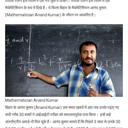
रितिक रोशन इस फिल्म में एक नये लुक में दिखेगें। रितिक रोशन इस फिल्म में एक
आनंद
मैथेमेटिशियन के रूप में दिखे है। ये फिल्म बिहार के मैथेमेटिशियन आनंद कुमार
कुमार
(Mathematician Anand Kumar) के जीवन पर आधारित है।
की
बायोपिक
है
।
Mathematician Anand Kumar
बिहार के आनंद कुमार (Anand Kumar) उस समय खबरों में आए जब उनके पढ़ाए गए
सभी गरीब 30 बच्चों ने आईआईटी परीक्षा को सफलतापूर्वक पास किया। इन्हें कई
अंतर्राष्ट्रीय आवर्ड भी मिल चुके है। आनंद कुमार बताते हैं कि पिछले 3 साल से उनके 30