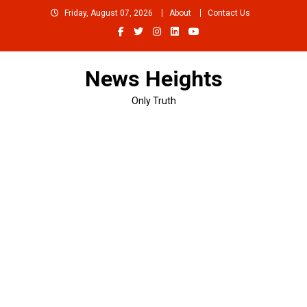
Skip
Friday, August 07, 2026
About
Contact Us
to
content
News Heights
Only Truth