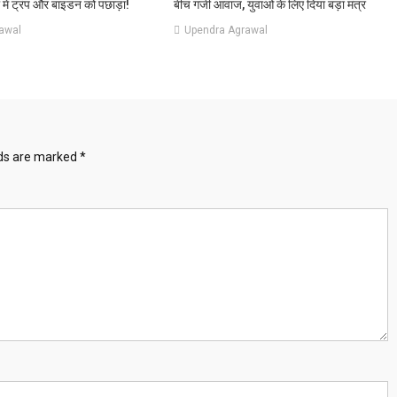
 में ट्रंप और बाइडन को पछाड़ा!
बीच गर्जी आवाज, युवाओं के लिए दिया बड़ा मंत्र
awal
Upendra Agrawal
lds are marked
*