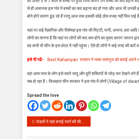
का असर 5 से 7 साल के बच्चों पर हुआ जिस कारण उन बच्चों का कद बढ़ना बंद ह
से ही अचानक इस गांव में बच्चों का कद बढ़ाना बंद हो गया और आज भी उनकी ह
बोने होने कारण ढूंढ रहे हैं परंतु आज तक इसकी कोई ठोस वजह नहीं मिल पाई ह
यहां पर कई वैज्ञानिक और विशेषज्ञ इस गांव की मिट्टी, पानी, अनाज, हवा आद
लोगों का मानना है कि यहां पर लोगों की कद कम होने का मुख्य कारण जापान द्वार
वह कभी भी चीन के इस क्षेत्र में नहीं पहुंचा। ऐसे ही लोगों ने कई तरह की बात
इसे भी पढें-
Best Kahaniyan: भगवान ने भक्त रामानुज को बताई अपने भ
वहां आस पास के लोग इसे काले जादू और बुरी शक्तियों से जोड़ कर देखने लगे है
सब हो रहा है। फिलहाल चीन सरकार ने इस गांव में लोगों (
Village of dwar
Spread the love
Post
पांडवों ने यहां बनाई स्वर्ग की सीढ़ियाँ, केवल 4 महीने ही दिखाई देती है यह सीढ़ियाँ
navigation