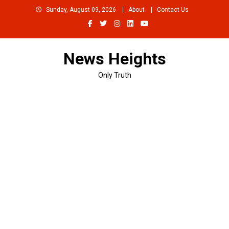
Skip
Sunday, August 09, 2026
About
Contact Us
to
content
News Heights
Only Truth