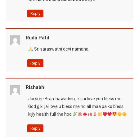
Reply
Ruda Patil
Sri saraswathi devi namaha.
Reply
Rishabh
Jai sree Bramhawadini g ki jai love you bless me
God g ki jai love u bless me nd all maa pa ko bless
kijiy health full rhe hoo
Reply