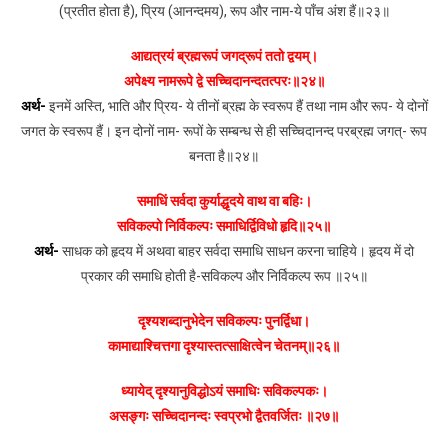
(प्रतीत होता है), प्रिय (आनन्दमय), रूप और नाम-ये पाँच अंश हैं॥२३॥
आद्यत्रयं ब्रह्मरूपं जगद्रूपं ततो द्वयम्।
अपेक्ष्य नामरूपे द्वे सच्चिदानन्दतत्परः॥२४॥
अर्थ-
इनमें अस्ति, भाति और प्रिय- ये तीनों ब्रह्म के स्वरूप हैं तथा नाम और रूप- ये दोनों
जगत के स्वरूप हैं। इन दोनों नाम- रूपों के सम्बन्ध से ही सच्चिदानन्द परब्रह्म जगत्- रूप
बनता है॥२४॥
समाधिं सर्वदा कुर्याद्धृदये वाथ वा बहिः।
सविकल्पो निर्विकल्पः समाधिर्द्विविधो हृदि॥२५॥
अर्थ-
साधक को हृदय में अथवा बाहर सर्वदा समाधि साधन करना चाहिये। हृदय में दो
प्रकार की समाधि होती है-सविकल्प और निर्विकल्प रूप ॥२५॥
दृश्यशब्दानुभेदेन सविकल्पः पुनर्द्विधा।
कामाद्याश्चित्तगा दृश्यास्तत्साक्षित्वेन चेतनम्॥२६॥
ध्यायेद् दृश्यानुविद्धोऽयं समाधिः सविकल्पकः।
असङ्गः सच्चिदानन्दः स्वप्रभो द्वैतवर्जितः ॥२७॥