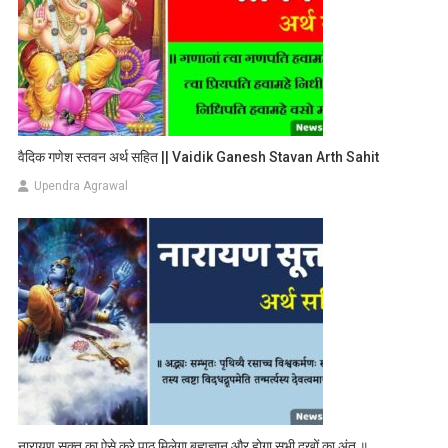
वैदिक गणेश स्तवन अर्थ सहित || Vaidik Ganesh Stavan Arth Sahit
Upendra Agrawal
नारायण सूक्त का ऐसे करे पाठ मिलेगा बह्मज्ञान और होगा सभी दुखों का अंत ॥