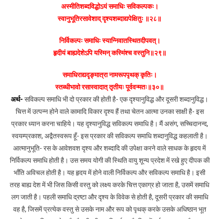
अस्मीतिशब्दविद्धोऽयं समाधिः सविकल्पकः।
स्वानुभूतिरसावेशाद् दृश्यशब्दाद्यपेक्षितुः ॥२८॥
निर्विकल्पः समाधिः स्यान्निवातस्थितदीपवत्।
हृदीयं बाह्यदेशेऽपि यस्मिन् कस्मिंश्च वस्तुनि॥२९॥
समाधिराद्यदृङ्मात्रा नामरूपपृथक् कृतिः।
स्तब्धीभावो रसास्वादात् तृतीयः पूर्ववन्मतः॥३०॥
अर्थ-
सविकल्प समाधि भी दो प्रकार की होती है- एक दृश्यानुविद्ध और दूसरी शब्दानुविद्ध।
चित्त में उत्पन्न होने वाले कामादि विकार दृश्य हैं तथा चेतन आत्मा उनका साक्षी है- इस
प्रकार ध्यान करना चाहिये। यह दृश्यानुविद्ध सविकल्प समाधि है। मैं असंग, सच्चिदानन्द,
स्वयम्प्रकाश, अद्वैतस्वरूप हूँ- इस प्रकार की सविकल्प समाधि शब्दानुविद्ध कहलाती है।
आत्मानुभूति- रस के आवेशवश दृश्य और शब्दादि की उपेक्षा करने वाले साधक के हृदय में
निर्विकल्प समाधि होती है। उस समय योगी की स्थिति वायु शून्य प्रदेश में रखे हुए दीपक की
भाँति अविचल होती है। यह हृदय में होने वाली निर्विकल्प और सविकल्प समाधि है। इसी
तरह बाह्य देश में भी जिस किसी वस्तु को लक्ष्य करके चित्त एकाग्र हो जाता है, उसमें समाधि
लग जाती है। पहली समाधि द्रष्टा और दृश्य के विवेक से होती है, दूसरी प्रकार की समाधि
वह है, जिसमें प्रत्येक वस्तु से उसके नाम और रूप को पृथक् करके उसके अधिष्ठान भूत