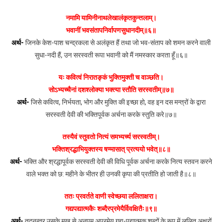
नमामि यामिनीनाथलेखालंकृतकुन्तलाम्।
भवानीं भवसंतापनिर्वापणसुधानदीम्॥६॥
अर्थ-
जिनके केश-पाश चन्द्रकला से अलंकृत हैं तथा जो भव-संताप को शमन करने वाली
सुधा-नदी हैं, उन सरस्वती रूपा भवानी को मैं नमस्कार करता हूँ॥६॥
यः कवित्वं निरातङ्कं भुक्तिमुक्ती च वाञ्छति।
सोऽभ्यच्चैनां दशश्लोक्या भक्त्या स्तौति सरस्वतीम्॥७॥
अर्थ-
जिसे कवित्व, निर्भयता, भोग और मुक्ति की इच्छा हो, वह इन दस मन्त्रों के द्वारा
सरस्वती देवी की भक्तिपूर्वक अर्चना करके स्तुति करे॥७॥
तस्यैवं स्तुवतो नित्यं समभ्यर्च्य सरस्वतीम्।
भक्तिश्रद्धाभियुक्तस्य षण्मासात् प्रत्ययो भवेत्॥८॥
अर्थ-
भक्ति और श्रद्धापूर्वक सरस्वती देवी की विधि पूर्वक अर्चना करके नित्य स्तवन करने
वाले भक्त को छ: महीने के भीतर ही उनकी कृपा की प्रतीति हो जाती है॥८॥
ततः प्रवर्तते वाणी स्वेच्छया ललिताक्षरा।
गद्यपद्यात्मकैः शब्दैरप्रमेयैर्विवक्षितैः॥९॥
अर्थ-
तदनन्तर उसके मुख से अनुपम अप्रमेय गद्य-पद्यात्मक शब्दों के रूप में ललित अक्षरों