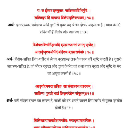
यः स ईश्वर इत्युक्तः सर्वज्ञत्वादिभिर्गुणैः।
शक्तिद्वयं हि मायाया विक्षेपावृतिरूपकम्॥१७॥
अर्थ-
इस प्रकार सर्वज्ञत्व आदि गुणों से युक्त वह चेतन ईश्वर कहलाता है। माया की दो
शक्तियाँ हैं-विक्षेप और आवरण॥१७॥
विक्षेपशक्तिर्लिङ्गादि ब्रह्माण्डान्तं जगत् सृजेत्।
अन्तर्दृग्दृश्ययोर्भेदं बहिश्च ब्रह्मसर्गयोः॥१८॥
अर्थ-
विक्षेप-शक्ति लिंग-शरीर से लेकर ब्रह्माण्ड तक के जगत की सृष्टि करती है। दूसरी
आवरण-शक्ति है, जो भीतर द्रष्टा और दृश्य के भेद को तथा बाहर ब्रह्म और सृष्टि के भेद
को आवृत करती है॥१८॥
आवृणोत्यपरा शक्तिः सा संसारस्य कारणम्।
साक्षिणः पुरतो भातं लिङ्गदेहेन संयुतम्॥१९॥
अर्थ-
वही संसार बन्धन का कारण है, साक्षी को वह अपने सामने लिंग शरीर से युक्त प्रतीत
होती है॥१९॥
चितिच्छायासमावेशाज्जीवः स्याद्व्यावहारिकः।
अस्य जीवत्वमारोपात् साक्षिण्यप्यवभासते॥२०॥