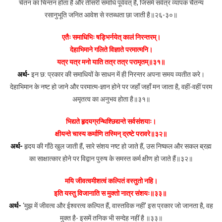
चेतन का चिन्तन होता है और तीसरी समाधि पूर्ववत् है, जिसमें सर्वत्र व्यापक चैतन्य
रसानुभूति जनित आवेश से स्तब्धता छा जाती है॥२६-३०॥
एतैः समाधिभिः षड्भिर्नयेत् कालं निरन्तरम्।
देहाभिमाने गलिते विज्ञाते परमात्मनि।
यत्र यत्र मनो याति तत्र तत्र परामृतम्॥३१॥
अर्थ-
इन छ: प्रकार की समाधियों के साधन में ही निरन्तर अपना समय व्यतीत करे।
देहाभिमान के नष्ट हो जाने और परमात्म-ज्ञान होने पर जहाँ जहाँ मन जाता है, वहीं-वहीं परम
अमृतत्व का अनुभव होता है॥३१॥
भिद्यते हृदयग्रन्थिश्छिद्यन्ते सर्वसंशयाः।
क्षीयन्ते चास्य कर्माणि तस्मिन् द्रष्टे परावरे॥३२॥
अर्थ-
हृदय की गाँठे खुल जाती हैं, सारे संशय नष्ट हो जाते हैं, उस निष्कल और सकल ब्रह्म
का साक्षात्कार होने पर विद्वान पुरुष के समस्त कर्म क्षीण हो जाते हैं॥३२॥
मयि जीवत्वमीशत्वं कल्पितं वस्तुतो नहि।
इति यस्तु विजानाति स मुक्तो नात्र संशयः॥३३॥
अर्थ-
‘मुझ में जीवत्व और ईश्वरत्व कल्पित हैं, वास्तविक नहीं’ इस प्रकार जो जानता है, वह
मुक्त है- इसमें तनिक भी सन्देह नहीं है ॥३३॥