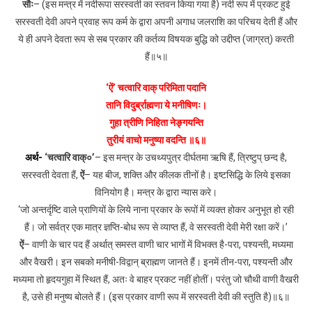
सौः
– (इस मन्त्र में नदीरूपा सरस्वती का स्तवन किया गया है) नदी रूप में प्रकट हुई
सरस्वती देवी अपने प्रवाह रूप कर्म के द्वारा अपनी अगाध जलराशि का परिचय देती हैं और
ये ही अपने देवता रूप से सब प्रकार की कर्तव्य विषयक बुद्धि को उद्दीप्त (जाग्रत्) करती
हैं॥५॥
‘ऐं’ चत्वारि वाक् परिमिता पदानि
तानि विदुर्ब्राह्मणा ये मनीषिणः।
गुहा त्रीणि निहिता नेङ्गयन्ति
तुरीयं वाचो मनुष्या वदन्ति ॥६॥
अर्थ-
‘चत्वारि वाक्०’
– इस मन्त्र के उचथ्यपुत्र दीर्घतमा ऋषि हैं, त्रिष्टुप् छन्द है,
सरस्वती देवता हैं,
ऐं
– यह बीज, शक्ति और कीलक तीनों है। इष्टसिद्धि के लिये इसका
विनियोग है। मन्त्र के द्वारा न्यास करे।
‘जो अन्तर्दृष्टि वाले प्राणियों के लिये नाना प्रकार के रूपों में व्यक्त होकर अनुभूत हो रही
हैं। जो सर्वत्र एक मात्र ज्ञप्ति-बोध रूप से व्याप्त हैं, वे सरस्वती देवी मेरी रक्षा करें।’
ऐं
– वाणी के चार पद हैं अर्थात् समस्त वाणी चार भागों में विभक्त है-परा, पश्यन्ती, मध्यमा
और वैखरी। इन सबको मनीषी-विद्वान् ब्राह्मण जानते हैं। इनमें तीन-परा, पश्यन्ती और
मध्यमा तो हृदयगुहा में स्थित हैं, अतः वे बाहर प्रकट नहीं होतीं। परंतु जो चौथी वाणी वैखरी
है, उसे ही मनुष्य बोलते हैं। (इस प्रकार वाणी रूप में सरस्वती देवी की स्तुति है)॥६॥