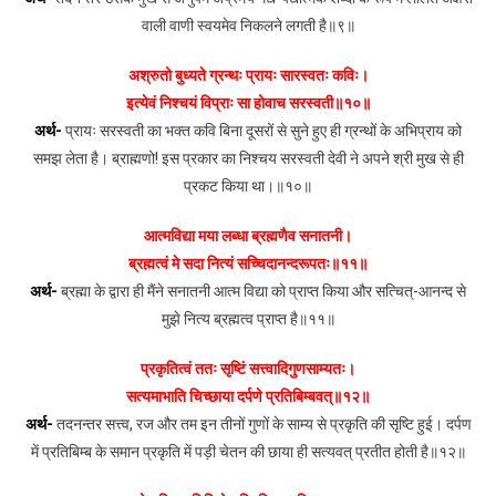
वाली वाणी स्वयमेव निकलने लगती है॥९॥
अश्रुतो बुध्यते ग्रन्थः प्रायः सारस्वतः कविः।
इत्येवं निश्चयं विप्राः सा होवाच सरस्वती॥१०॥
अर्थ-
प्रायः सरस्वती का भक्त कवि बिना दूसरों से सुने हुए ही ग्रन्थों के अभिप्राय को
समझ लेता है। ब्राह्मणो! इस प्रकार का निश्चय सरस्वती देवी ने अपने श्री मुख से ही
प्रकट किया था।॥१०॥
आत्मविद्या मया लब्धा ब्रह्मणैव सनातनी।
ब्रह्मत्वं मे सदा नित्यं सच्चिदानन्दरूपतः॥११॥
अर्थ-
ब्रह्मा के द्वारा ही मैंने सनातनी आत्म विद्या को प्राप्त किया और सत्चित्-आनन्द से
मुझे नित्य ब्रह्मत्व प्राप्त है॥११॥
प्रकृतित्वं ततः सृष्टिं सत्त्वादिगुणसाम्यतः।
सत्यमाभाति चिच्छाया दर्पणे प्रतिबिम्बवत्॥१२॥
अर्थ-
तदनन्तर सत्त्व, रज और तम इन तीनों गुणों के साम्य से प्रकृति की सृष्टि हुई। दर्पण
में प्रतिबिम्ब के समान प्रकृति में पड़ी चेतन की छाया ही सत्यवत् प्रतीत होती है॥१२॥