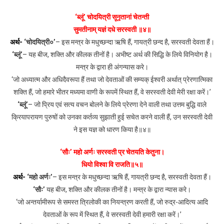
‘ब्लूं’ चोदयित्री सूनृतानां चेतन्ती
सुमतीनाम् यज्ञं दधे सरस्वती ॥४॥
अर्थ-
‘चोदयित्री०’
– इस मन्त्र के मधुच्छन्दा ऋषि हैं, गायत्री छन्द है, सरस्वती देवता हैं।
‘ब्लूं’
– यह बीज, शक्ति और कीलक तीनों है। अभीष्ट अर्थ की सिद्धि के लिये विनियोग है।
मन्त्र के द्वारा ही अंगन्यास करे।
‘जो अध्यात्म और अधिदैवरूपा हैं तथा जो देवताओं की सम्यक् ईश्वरी अर्थात् प्रेरणात्मिका
शक्ति हैं, जो हमारे भीतर मध्यमा वाणी के रूपमें स्थित हैं, वे सरस्वती देवी मेरी रक्षा करें।’
‘ब्लूं’
– जो प्रिय एवं सत्य वचन बोलने के लिये प्रेरणा देने वाली तथा उत्तम बुद्धि वाले
क्रियापरायण पुरुषों को उनका कर्तव्य सुझाती हुई सचेत करने वाली हैं, उन सरस्वती देवी
ने इस यज्ञ को धारण किया है॥४॥
‘सौः’ महो अर्णः सरस्वती प्र चेतयति केतुना।
धियो विश्वा वि राजति॥५॥
अर्थ-
‘महो अर्णः’
– इस मन्त्र के मधुच्छन्दा ऋषि हैं, गायत्री छन्द है, सरस्वती देवता हैं।
‘सौः’
यह बीज, शक्ति और कीलक तीनों है। मन्त्र के द्वारा न्यास करे।
‘जो अन्तर्यामीरूप से समस्त त्रिलोकी का नियन्त्रण करती हैं, जो रुद्र-आदित्य आदि
देवताओं के रूप में स्थित हैं, वे सरस्वती देवी हमारी रक्षा करें।’