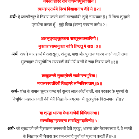
नमस्ते शारदे देवि काश्मीरपुरवासिनि।
त्वामहं प्रार्थये नित्यं विद्यादानं च देहि मे ॥२॥
अर्थ-
हे काश्मीरपुर में निवास करने वाली शारदादेवी! तुम्हें नमस्कार है। मैं नित्य तुम्हारी
प्रार्थना करता हूँ। मुझे विद्या (ज्ञान) प्रदान करो॥२॥
अक्षसूत्राङ्कुशधरा पाशपुस्तकधारिणी।
मुक्ताहारसमायुक्ता वाचि तिष्ठतु मे सदा॥३॥
अर्थ-
अपने चार हाथों में अक्षसूत्र, अंकुश, पाश और पुस्तक धारण करने वाली तथा
मुक्ताहार से सुशोभित सरस्वती देवी मेरी वाणी में सदा निवास करें॥३॥
कम्बुकण्ठी सुताम्रोष्ठी सर्वाभरणभूषिता।
महासरस्वतीदेवी जिह्वाग्रे सन्निविश्यताम्॥४॥
अर्थ-
शंख के समान सुन्दर कण्ठ एवं सुन्दर लाल ओठों वाली, सब प्रकार के भूषणों से
विभूषिता महासरस्वती देवी मेरी जिह्वा के अग्रभाग में सुखपूर्वक विराजमान हों॥४॥
या श्रद्धा धारणा मेधा वाग्देवी विधिवल्लभा।
भक्तजिह्वाग्रसदना शमादिगुणदायिनी॥५॥
अर्थ-
जो ब्रह्माजी की प्रियतमा सरस्वती देवी श्रद्धा, धारणा और मेधास्वरूपा हैं, वे भक्तों
के जिह्वाग्र में निवास कर शम-दमादि गुणों को प्रदान करती हैं॥५॥