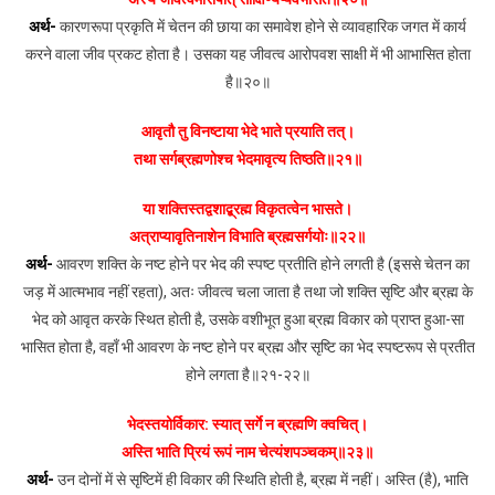
अर्थ-
कारणरूपा प्रकृति में चेतन की छाया का समावेश होने से व्यावहारिक जगत में कार्य
करने वाला जीव प्रकट होता है। उसका यह जीवत्व आरोपवश साक्षी में भी आभासित होता
है॥२०॥
आवृतौ तु विनष्टाया भेदे भाते प्रयाति तत्।
तथा सर्गब्रह्मणोश्च भेदमावृत्य तिष्ठति॥२१॥
या शक्तिस्तद्वशाद्ब्रह्म विकृतत्वेन भासते।
अत्राप्यावृतिनाशेन विभाति ब्रह्मसर्गयोः॥२२॥
अर्थ-
आवरण शक्ति के नष्ट होने पर भेद की स्पष्ट प्रतीति होने लगती है (इससे चेतन का
जड़ में आत्मभाव नहीं रहता), अतः जीवत्व चला जाता है तथा जो शक्ति सृष्टि और ब्रह्म के
भेद को आवृत करके स्थित होती है, उसके वशीभूत हुआ ब्रह्म विकार को प्राप्त हुआ-सा
भासित होता है, वहाँ भी आवरण के नष्ट होने पर ब्रह्म और सृष्टि का भेद स्पष्टरूप से प्रतीत
होने लगता है॥२१-२२॥
भेदस्तयोर्विकार: स्यात् सर्गे न ब्रह्मणि क्वचित्।
अस्ति भाति प्रियं रूपं नाम चेत्यंशपञ्चकम्॥२३॥
अर्थ-
उन दोनों में से सृष्टिमें ही विकार की स्थिति होती है, ब्रह्म में नहीं। अस्ति (है), भाति