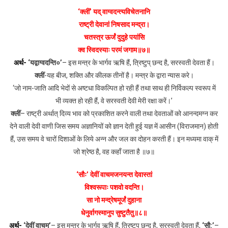
‘क्लीं’ यद् वाग्वदन्त्यविचेतनानि
राष्ट्री देवानां निषसाद मन्द्रा।
चतस्त्र ऊर्जं दुदुहे पयांसि
क्व स्विदस्याः परमं जगाम॥७॥
अर्थ-
‘यद्वाग्वदन्ति०’
– इस मन्त्र के भार्गव ऋषि हैं, त्रिष्टुप् छन्द है, सरस्वती देवता हैं।
क्लीं
-यह बीज, शक्ति और कीलक तीनों है। मन्त्र के द्वारा न्यास करे।
‘जो नाम-जाति आदि भेदों से अष्टधा विकल्पित हो रही हैं तथा साथ ही निर्विकल्प स्वरूप में
भी व्यक्त हो रही हैं, वे सरस्वती देवी मेरी रक्षा करें।’
क्लीं
– राष्ट्री अर्थात् दिव्य भाव को प्रकाशित करने वाली तथा देवताओं को आनन्दमग्न कर
देने वाली देवी वाणी जिस समय अज्ञानियों को ज्ञान देती हुई यज्ञ में आसीन (विराजमान) होती
हैं, उस समय वे चारों दिशाओं के लिये अन्न और जल का दोहन करती हैं। इन मध्यमा वाक् में
जो श्रेष्ठ है, वह कहाँ जाता है ॥७॥
‘सौः’ देवीं वाचमजनयन्त देवास्तां
विश्वरूपाः पशवो वदन्ति।
सा नो मन्द्रेषमूर्जं दुहाना
धेनुर्वागस्मानुप सुष्टुतैतु॥८॥
अर्थ-
‘देवीं वाचम्’
– इस मन्त्र के भार्गव ऋषि हैं, त्रिष्टुप् छन्द है, सरस्वती देवता हैं,
‘सौ:’
–