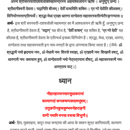
अस्य श्रीसरस्वतीदशश्लोकीमहामन्त्रस्य अहमाश्वलायन ऋषिः। अनुष्टुप् छन्दः।
श्रीवागीश्वरी देवता। यद्वागिति बीजम्। देवीं वाचमिति शक्तिः। प्र णो देवीति कीलकम्।
विनियोगस्तत्प्रीत्यर्थे। श्रद्धा मेधा प्रज्ञा धारणा वाग्देवता महासरस्वतीत्येतैरङ्गन्यासः॥
अर्थ-
इस श्री सरस्वती-दशश्लोकी महामन्त्र का मैं आश्वलायन ही ऋषि हूँ, अनुष्टुप् छन्द
है, श्रीवागीश्वरी देवता हैं,
‘यद्वाग्’
यह बीज है,
‘देवीं वाचम्’
यह शक्ति है,
‘प्र णो देवी’
यह
कीलक है, श्रीवागीश्वरी देवता के प्रीत्यर्थ इसका विनियोग है। श्रद्धा, मेधा, प्रज्ञा, धारणा,
वाग्देवता तथा महासरस्वती इन नाम-मन्त्रों के द्वारा अंगन्यास किया जाता है। (जैसे-
ॐ
श्रद्धायै नमो हृदयाय नमः, ॐ मेधायै नमः शिरसे स्वाहा, ॐ प्रज्ञायै नमः शिखायै वषट्, ॐ
धारणायै नमः कवचाय हुम्, ॐ वाग्देवतायै नमो नेत्रत्रयाय वौषट्, ॐ महासरस्वत्यै नमः
अस्त्राय फट्।
)
ध्यान
नीहारहारघनसारसुधाकराभां
कल्याणदां कनकचम्पकदामभूषाम्।
उत्तुङपीनकुचकुम्भमनोहराङ्गी
वाणी नमामि मनसा वचसा विभूत्यै॥
अर्थ-
हिम, मुक्ताहार, कपूर तथा चन्द्रमा की आभा के समान शुभ्र कान्तिवाली, कल्याण