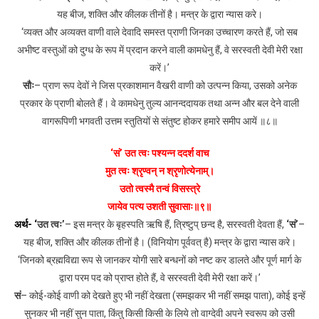
यह बीज, शक्ति और कीलक तीनों है। मन्त्र के द्वारा न्यास करे।
‘व्यक्त और अव्यक्त वाणी वाले देवादि समस्त प्राणी जिनका उच्चारण करते हैं, जो सब
अभीष्ट वस्तुओं को दुग्ध के रूप में प्रदान करने वाली कामधेनु हैं, वे सरस्वती देवी मेरी रक्षा
करें।’
सौः
– प्राण रूप देवों ने जिस प्रकाशमान वैखरी वाणी को उत्पन्न किया, उसको अनेक
प्रकार के प्राणी बोलते हैं। वे कामधेनु तुल्य आनन्ददायक तथा अन्न और बल देने वाली
वागरूपिणी भगवती उत्तम स्तुतियों से संतुष्ट होकर हमारे समीप आयें ॥८॥
‘सं’ उत त्वः पश्यन्न ददर्श वाच
मुत त्वः श्रृण्वन् न श्रृणोत्येनाम्।
उतो त्वस्मै तन्वं विसस्त्रे
जायेव पत्य उशती सुवासाः॥९॥
अर्थ- ‘
उत त्वः’
– इस मन्त्र के बृहस्पति ऋषि हैं, त्रिष्टुप् छन्द है, सरस्वती देवता हैं,
‘सं’
–
यह बीज, शक्ति और कीलक तीनों है। (विनियोग पूर्ववत् है) मन्त्र के द्वारा न्यास करे।
‘जिनको ब्रह्मविद्या रूप से जानकर योगी सारे बन्धनों को नष्ट कर डालते और पूर्ण मार्ग के
द्वारा परम पद को प्राप्त होते हैं, वे सरस्वती देवी मेरी रक्षा करें।’
सं
– कोई-कोई वाणी को देखते हुए भी नहीं देखता (समझकर भी नहीं समझ पाता), कोई इन्हें
सुनकर भी नहीं सुन पाता, किंतु किसी किसी के लिये तो वाग्देवी अपने स्वरूप को उसी