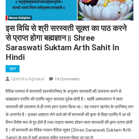
इस विधि से श्री सरस्वती सूक्त का पाठ करने
से प्राप्त होगा बह्मज्ञान॥ Shree
Saraswati Suktam Arth Sahit In
Hindi
सूक्त
Upendra Agrawal
On
19 Comments
इस
वैदिक परम्परा में सरस्वती रहस्योपनिषद् के अनुसार सरस्वती की उपासना करने से
विधि
ब्रह्मज्ञान प्राप्ति की प्राप्ति बहुत सरलता पूर्वक होती है। महर्षि आश्वलायन ने माता
से
सरस्वती की उपासना से ही तत्त्व ज्ञान प्राप्त किया था। यह स्तवन ऋग्वेद के उपनिषद् भाग
श्री
के अन्तर्गत है। इसका आश्रय लेने वाले को माँ सरस्वती की कृपा से विद्या प्राप्ति में आ रहे
सरस्वती
सूक्त
विघ्न विशेष रूप से दूर होते हैं तथा जड़ता समाप्त होकर माता सरस्वती की कृपा प्राप्त होती
का
है। माँ सरस्वती का वैदिक स्तवन वैदिक सूक्त (Shree Saraswati Suktam Arth
पाठ
Sahit) के रूप में यहाँ अनुवाद सहित प्रस्तुत किया जा रहा है-