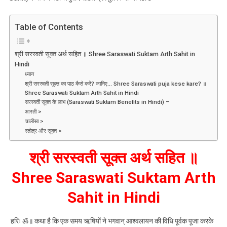
करने
से
Table of Contents
प्राप्त
होगा
बह्मज्ञान॥
श्री सरस्वती सूक्त अर्थ सहित ॥ Shree Saraswati Suktam Arth Sahit in
Hindi
Shree
ध्यान
Saraswati Suktam
श्री सरस्वती सूक्त का पाठ कैसे करें? जानिए… Shree Saraswati puja kese kare? ॥
Arth
Shree Saraswati Suktam Arth Sahit in Hindi
Sahit
सरस्वती सूक्त के लाभ (Saraswati Suktam Benefits in Hindi) –
In
आरती >
चालीसा >
Hindi
स्तोत्र और सूक्त >
श्री सरस्वती सूक्त अर्थ सहित
॥
Shree Saraswati Suktam Arth
Sahit in Hindi
हरिः ॐ॥ कथा है कि एक समय ऋषियों ने भगवान् आश्वलायन की विधि पूर्वक पूजा करके