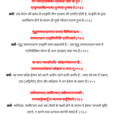
तेन चित्प्रतिबिम्बेन त्रिविधा भाति सा पुनः।
प्रकृत्यवच्छिन्नतया पुरुषत्वं पुनश्च ते॥१३॥
अर्थ-
उस चेतन की छाया से प्रकृति तीन प्रकार की प्रतीत होती है, प्रकृति के द्वारा
अवच्छिन्न होने के कारण ही तुम्हें जीवत्व प्राप्त हुआ है॥१३॥
शुद्धसत्त्वप्रधानायां मायायां बिम्बितो ह्यजः।
सत्त्वप्रधाना प्रकृतिर्मायेति प्रतिपाद्यते॥१४॥
अर्थ-
शुद्ध सत्वप्रधाना प्रकृति माया कहलाती है। उस शुद्ध सत्त्वप्रधाना माया में
प्रतिबिम्बित चेतन ही अज (ब्रह्मा) कहा गया है॥१४॥
सा माया स्ववशोपाधिः सर्वज्ञस्येश्वरस्य हि।
वश्यमायत्वमेकत्वं सर्वज्ञत्वं च तस्य तु॥१५॥
अर्थ-
वह माया सर्वज्ञ ईश्वर को अपने अधीन रहने वाली उपाधि है। माया को वश में रखना,
एक (अद्वितीय) होना और सर्वज्ञत्व-ये उन ईश्वर के लक्षण हैं॥१५॥
सात्त्विकत्वात् समष्टित्वात् साक्षित्वाजगतामपि।
जगत्कर्तुमकर्तुं वा चान्यथा कर्तुमीशते॥१६॥
अर्थ-
सात्त्विक, समष्टिरूप तथा सब लोकों के साक्षी होने के कारण वे ईश्वर जगत्की सृष्टि
करने, न करने तथा अन्यथा करनेमें समर्थ हैं ॥१६॥