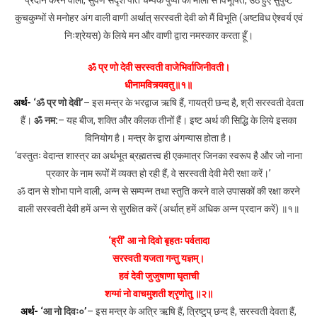
प्रदान करने वाली, सुवर्ण सदृश पीत चम्पक पुष्पों की माला से विभूषित, उठे हुए सुपुष्ट
कुचकुम्भों से मनोहर अंग वाली वाणी अर्थात् सरस्वती देवी को मैं विभूति (अष्टविध ऐश्वर्य एवं
निःश्रेयस) के लिये मन और वाणी द्वारा नमस्कार करता हूँ।
ॐ प्र णो देवी सरस्वती वाजेभिर्वाजिनीवती।
धीनामवित्र्यवतु॥१॥
अर्थ-
‘ॐ प्र णो देवी’
– इस मन्त्र के भरद्वाज ऋषि हैं, गायत्री छन्द है, श्री सरस्वती देवता
हैं।
ॐ नम:
– यह बीज, शक्ति और कीलक तीनों हैं। इष्ट अर्थ की सिद्धि के लिये इसका
विनियोग है। मन्त्र के द्वारा अंगन्यास होता है।
‘वस्तुतः वेदान्त शास्त्र का अर्थभूत ब्रह्मतत्त्व ही एकमात्र जिनका स्वरूप है और जो नाना
प्रकार के नाम रूपों में व्यक्त हो रही हैं, वे सरस्वती देवी मेरी रक्षा करें।’
ॐ दान से शोभा पाने वाली, अन्न से सम्पन्न तथा स्तुति करने वाले उपासकों की रक्षा करने
वाली सरस्वती देवी हमें अन्न से सुरक्षित करें (अर्थात् हमें अधिक अन्न प्रदान करें) ॥१॥
‘ह्रीं’ आ नो दिवो बृहतः पर्वतादा
सरस्वती यजता गन्तु यज्ञम्।
हवं देवी जुजुषाणा घृताची
शग्मां नो वाचमुशती श्रृणोतु ॥२॥
अर्थ-
‘आ नो दिवः०’
– इस मन्त्र के अत्रि ऋषि हैं, त्रिष्टुप् छन्द है, सरस्वती देवता हैं,