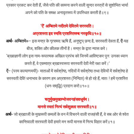
प्रकार प्रकट कर देती हैं, जैसे पति की कामना करने वाली सुन्दर वस्त्रों से सुशोभित भार्या
अपने को पति के समक्ष अनावृतरूप में उपस्थित करती है॥९॥
‘ऐं’ अम्बितमे नदीतमे देवितमे सरस्वति।
अप्रशस्ता इव स्मसि प्रशस्तिमम्ब नस्कृधि॥१०॥
अर्थ-
अम्बितमे०
– इस मन्त्र के गृत्समद ऋषि हैं, अनुष्टुप् छन्द है, सरस्वती देवता हैं,
ऐं
-यह
बीज, शक्ति और कीलक तीनों है। मन्त्र के द्वारा न्यास करे।
‘ब्रह्मज्ञानी लोग इस नाम-रूपात्मक अखिल प्रपंच को जिनमें आविष्टकर पुन: उनका ध्यान
करते हैं, वे एकमात्र ब्रह्मस्वरूपा सरस्वती देवी मेरी रक्षा करें।’
ऐं
– (परम कल्याणमयी)- माताओं में सर्वश्रेष्ठ, नदियों में सर्वश्रेष्ठ तथा देवियों में सर्वश्रेष्ठ हे
सरस्वती देवि! धनाभाव के कारण हम अप्रशस्त (निन्दित) से हो रहे हैं, मातः ! हमें प्रशस्ति
(धन-समृद्धि) प्रदान करो॥१०॥
चतुर्मुखमुखाम्भोजवनहंसवधूर्मम।
मानसे रमतां नित्यं सर्वशुक्ला सरस्वती॥१॥
अर्थ-
जो ब्रह्माजी के मुखरूपी कमलों के वन में विचरने वाली राजहंसी हैं, वे सब ओर से श्वेत
कान्तिवाली सरस्वती देवी हमारे मन रूपी मानस में नित्य विहार करें॥१॥