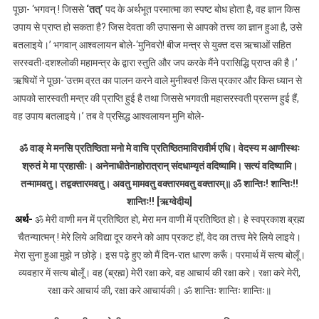
पूछा- ‘भगवन् ! जिससे
‘तत्’
पद के अर्थभूत परमात्मा का स्पष्ट बोध होता है, वह ज्ञान किस
उपाय से प्राप्त हो सकता है? जिस देवता की उपासना से आपको तत्त्व का ज्ञान हुआ है, उसे
बतलाइये।’ भगवान् आश्वलायन बोले-‘मुनिवरो! बीज मन्त्र से युक्त दस ऋचाओं सहित
सरस्वती-दशश्लोकी महामन्त्र के द्वारा स्तुति और जप करके मैंने परासिद्धि प्राप्त की है।’
ऋषियों ने पूछा-‘उत्तम व्रत का पालन करने वाले मुनीश्वर! किस प्रकार और किस ध्यान से
आपको सारस्वती मन्त्र की प्राप्ति हुई है तथा जिससे भगवती महासरस्वती प्रसन्न हुई हैं,
वह उपाय बतलाइये।’ तब वे प्रसिद्ध आश्वलायन मुनि बोले-
ॐ वाङ् मे मनसि प्रतिष्ठिता मनो मे वाचि प्रतिष्ठितमाविरावीर्म एधि। वेदस्य म आणीस्थः
श्रुतं मे मा प्रहासीः। अनेनाधीतेनाहोरात्रान् संदधाम्यृतं वदिष्यामि। सत्यं वदिष्यामि।
तन्मामवतु। तद्वक्तारमवतु। अवतु मामवतु वक्तारमवतु वक्तारम्॥ ॐ शान्तिः! शान्तिः!!
शान्तिः!! [ऋग्वेदीय]
अर्थ-
ॐ मेरी वाणी मन में प्रतिष्ठित हो, मेरा मन वाणी में प्रतिष्ठित हो। हे स्वप्रकाश ब्रह्म
चैतन्यात्मन् ! मेरे लिये अविद्या दूर करने को आप प्रकट हों, वेद का तत्त्व मेरे लिये लाइये।
मेरा सुना हुआ मुझे न छोड़े। इस पढ़े हुए को मैं दिन-रात धारण करूँ। परमार्थ में सत्य बोलूँ।
व्यवहार में सत्य बोलूँ। वह (ब्रह्म) मेरी रक्षा करे, वह आचार्य की रक्षा करे। रक्षा करे मेरी,
रक्षा करे आचार्य की, रक्षा करे आचार्यकी। ॐ शान्तिः शान्तिः शान्तिः॥