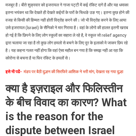
और
मजबूर है। बीते शुक्रवार को इजरायल ने गाजा पट्टी में कई रॉकेट दागे है और यह धमाका
फिलिस्तीन
इतना भयंकर था कि देखते ही देखते कईयों के घरों के चिथङे उङ गए। इतना कुछ होने की
का
वजह से किसी की हिम्मत नही होती विद्रोह करने की। जो भी विद्रोह करने के लिए आया
अकसर
उसे इजरायल (Israel) के सैनिको ने मार गिराया है। वहां के लोगो की हालत इतनी खराब
आमने
हो गई है कि छिपने के लिए लोग स्कूलों का सहारा ले रहे है, वे स्कूल जो relief agency
सामने
द्वारा चलाया जा रहा है तो कुछ लोग हमलो से बचने के लिए दूर के इलाको मे जाकर छिप रहे
आ
है। यह कहना गलत नहीं होगा कि वहां ऐसा महौल बन गया है कि समझ नही आ रहा कि
जाते
कोरोना से बचना है या फिर रॉकेट के हमलों से।
है।
जानिए
इसे भी पढें-
मंडप पर बैठी दुल्हन की सिरफिरे आशिक ने भरी मांग, देखता रह गया दूल्हा
क्या
है
क्या है इज़राइल और फिलिस्तीन
दोनों
के
के बीच विवाद का कारण?
What
विवाद
की
is the reason for the
असली
वजह?
dispute between Israel