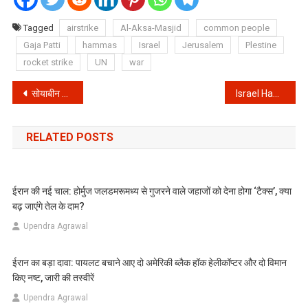
Tagged
airstrike
Al-Aksa-Masjid
common people
Gaja Patti
hammas
Israel
Jerusalem
Plestine
rocket strike
UN
war
Post
सोयाबीन खाना क्यों आवश्यक है सोयाबीन के फायदे क्या है? || Benefits of Soybean in Hindi
Israel Hamas Conflict: क्या ये बड़ी जंग की शुरूआत है ?
navigation
RELATED POSTS
ईरान की नई चाल: होर्मुज जलडमरूमध्य से गुजरने वाले जहाजों को देना होगा ‘टैक्स’, क्या
बढ़ जाएंगे तेल के दाम?
Upendra Agrawal
ईरान का बड़ा दावा: पायलट बचाने आए दो अमेरिकी ब्लैक हॉक हेलीकॉप्टर और दो विमान
किए नष्ट, जारी की तस्वीरें
Upendra Agrawal