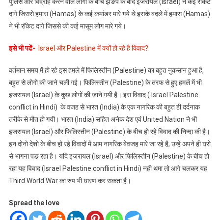
पुलिस और विद्रोह करने वाले लोगो के बीच झङप के बाद इजरायल (Israel) नें कई रॉकेट
दागे जिससे हमास (Hamas) के कई कमांडर मारे गये थे इसके बदले में हमास (Hamas)
ने भी रॉकेट दागे जिससे की कई मासूम लोग मारे गये।
इसे भी पढें-
Israel और Palestine में क्यों हो रहे है विवाद?
वर्तमान समय में हो रहे इस हमले में फिलिस्तीन (Palestine) का बहुत नुकसान हुआ है,
बहुत से लोगो की जाने चली गई। फिलिस्तीन (Palestine) के तरफ से हुए हमलें में भी
इजरायल (Israel) के कुछ लोगों की जाने गयी है। इस विवाद ( Israel Palestine
conflict in Hindi) के वजह से भारत (India) के एक नागरिक की बहुत ही दर्दनाक
तरीके से मौत हो गयी। भारत (India) सहित अनेक देश एवं United Nation ने भी
इजरायल (Israel) और फिलिस्तीन (Palestine) के बीच हो रहे विवाद की निन्दा की है।
इन दोनो देशो के बीच हो रहे विवादों में आम नागरिक बेवजह मारे जा रहे है, उन्हे अपने ही घरो
से भागना पङ रहा है। यदि इजरायल (Israel) और फिलिस्तीन (Palestine) के बीच हो
रहा यह विवाद (Israel Palestine conflict in Hindi) नही थमा तो आगे चलकर यह
Third World War का रुप भी धारण कर सकता है।
Spread the love