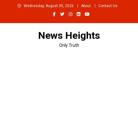
Skip
Wednesday, August 05, 2026
About
Contact Us
to
content
News Heights
Only Truth