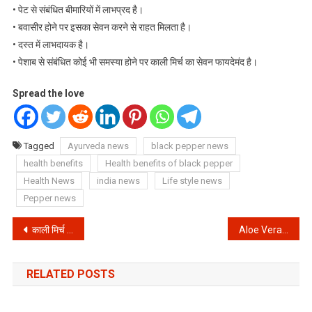
• पेट से संबंधित बीमारियों में लाभप्रद है।
• बवासीर होने पर इसका सेवन करने से राहत मिलता है।
• दस्त में लाभदायक है।
• पेशाब से संबंधित कोई भी समस्या होने पर काली मिर्च का सेवन फायदेमंद है।
Spread the love
Tagged
Ayurveda news
black pepper news
health benefits
Health benefits of black pepper
Health News
india news
Life style news
Pepper news
Post
काली मिर्च की खेती ने इस किसान को ना सिर्फ किया मालामाल, बल्कि दिलाया पद्मश्री सम्मान
Aloe Vera Business: क्या आप जानते है गुणों से युक्त एलोवेरा कर सकता है आपके ऊपर पैसों की बारिश, इसका बिजनेस देता है लाखों का फायदा
navigation
RELATED POSTS