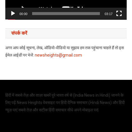
00:00
03:17
संपर्क करें
अगर आप कोई सूचना, लेख, ऑडियो-वीडियो या सुझाव हम तक पहुंचाना चाहते हैं तो इस
ईमेल आईडी पर भेजें:
newsheights@gmail.com
हिंदी में सबसे तेज़ और ताज़ा खबरें पूरे भारत वर्ष से (
India News in Hindi
) जानने के
लिए पढ़ें News Heights वेबसाइट पर हिंदी दैनिक समाचार (
Hindi News
) और हिंदी
न्यूज़ पाएं सबसे तेज़ और सटीक हिंदी समाचार सीधे अपने मोबाइल पर|