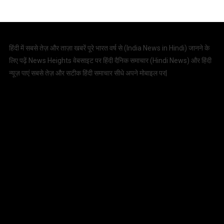
हिंदी में सबसे तेज़ और ताज़ा खबरें पूरे भारत वर्ष से (
India News in Hindi
) जानने के
लिए पढ़ें News Heights वेबसाइट पर हिंदी दैनिक समाचार (
Hindi News
) और हिंदी
न्यूज़ पाएं सबसे तेज़ और सटीक हिंदी समाचार सीधे अपने मोबाइल पर|