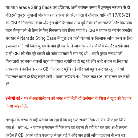
यह था Narada Sting Case का इतिहास, अभी वर्तमान समय में तृणमूल सरकार से दो
मंत्रियों सुब्रत मुखर्जी और फरहाद हकीम को कोलकाता में सोमवार यानि की 17/05/21
को CBI ने गिरफ्तार किया और इन दोनो के साथ साथ पूर्व मेयर शोभन चटर्जी और विधायक
मदन मित्रा को भी केस के लिए गिरफ्तार कर लिया गया है। CBI ने बंगाल के गवर्नर जगदीप
धनखर से Narada Sting Case में जुङे इन चारो नेताओं के खिलाफ जांच करने के लिए
इजाजत मांगी थी जिसे चुनाव के बाद ही गवर्नर ने जांच के आदेश दे दिये थे और इसके बाद
से ही CBI की टीम पूरे मामले की जांच परताल में लग गई थी। अपने मुख्य नेताओं की
गिरफ्तारी पर ममता बनर्जी बहुत ही ज्यादा क्रोधित हो गई थी और उन्हे बचाने के लिए यह
स्वयं अपने वकील के साथ CBI के दफ्तर पहुँच गई और वहां पहुंंच कर वह खुद को भी
गिरफ्तार करने के लिए कहने लगी। ममता करीबन 45 मिनट तक CBI के दफ्तर पर रुकी
थी।
इसे भी पढें-
घर में आइसोलेशन की जगह नहीं मिली तो तेलंगाना के शिवा ने खुद को पेड़ पर
किया आइसोलेट
तृणमूल के तरफ से यही बताया जा रहा है कि यह एक राजनीतिक साजिश के तहत किया
गया है। क्या BJP बंगाल इलेक्शन में मिले हार का बदला ले रही है? यह सब अभी कहना
कठिन है CBI अपने जांच पङताल में लग गई है और अब इसी जांच पङताल से सच का