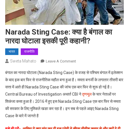
Narada Sting Case: क्या है बंगाल का
नारदा घोटाला इसकी पूरी कहानी?
भारत
राजनीति
Sweta Mahato
On
Leave A Comment
Narada
बंगाल का नारदा घोटाला (Narada Sting Case) के वजह से पश्चिम बंगाल में इलेक्शन
Sting
के बाद इक बार फिर से राजनीतिक महौल बना हुआ है। ममता बनर्जी के लगातार तीसरी बार
Case:
सत्ता में आते ही Narada Sting Case की जांच एक बार फिर से शुरू हो गई है।
क्या
Central Bureau of Investigation अथार्त CBI ने
है
तृणमूल
के चार नेताओं पर
बंगाल
शिकंजा कसा हुआ है। 2016 में हुए इस Narada Sting Case एक बार फिर से ममता
का
की सरकार के लिए मुश्किले खङा कर रहा है। इन सब से पहले आइए Narada Sting
नारदा
Case के बारे में जानते है
घोटाला
इसकी
इसे भी पढें-
आखिर ये क्या मांग कर दी इस प्रेमी ने सीएम नीतीश कुमार से और क्यों दे दी