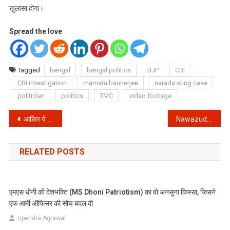
खुलासा होगा।
Spread the love
Tagged
bengal
bengal politics
BJP
CBI
CBI investigation
mamata bannerjee
narada sting case
politician
politics
TMC
video footage
Post
आखिर ये क्या मांग कर दी इस प्रेमी ने सीएम नीतीश कुमार से और क्यों दे दी हाय, जाने सब कुछ
Nawazuddin Siddiqui : जाने कितने संघर्षों से भरा है नवाजुद्दीन सिद्दीकी का फिल्मी सफर
navigation
RELATED POSTS
एमएस धोनी की देशभक्ति (MS Dhoni Patriotism) का वो अनसुना किस्सा, जिसने
एक आर्मी ऑफिसर की सोच बदल दी
Upendra Agrawal