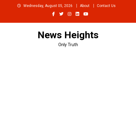
Skip
Wednesday, August 05, 2026
About
Contact Us
to
content
News Heights
Only Truth