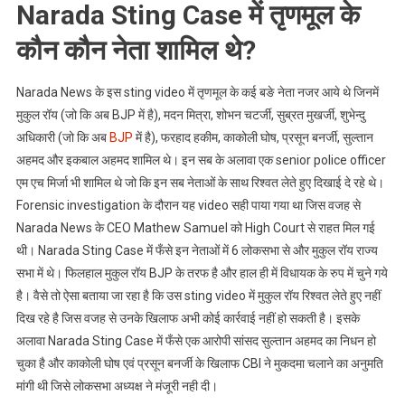
Narada Sting Case में तृणमूल के
कौन कौन नेता शामिल थे?
Narada News के इस sting video में तृणमूल के कई बङे नेता नजर आये थे जिनमें
मुकुल रॉय (जो कि अब BJP में है), मदन मित्रा, शोभन चटर्जी, सुब्रत मुखर्जी, शुभेन्दु
अधिकारी (जो कि अब
BJP
में है), फरहाद हकीम, काकोली घोष, प्रसून बनर्जी, सुल्तान
अहमद और इकबाल अहमद शामिल थे। इन सब के अलावा एक senior police officer
एम एच मिर्जा भी शामिल थे जो कि इन सब नेताओं के साथ रिश्वत लेते हुए दिखाई दे रहे थे।
Forensic investigation के दौरान यह video सही पाया गया था जिस वजह से
Narada News के CEO Mathew Samuel को High Court से राहत मिल गई
थी। Narada Sting Case में फँसे इन नेताओं में 6 लोकसभा से और मुकुल रॉय राज्य
सभा में थे। फिलहाल मुकुल रॉय BJP के तरफ है और हाल ही में विधायक के रुप में चुने गये
है। वैसे तो ऐसा बताया जा रहा है कि उस sting video में मुकुल रॉय रिश्वत लेते हुए नहीं
दिख रहे है जिस वजह से उनके खिलाफ अभी कोई कार्रवाई नहीं हो सकती है। इसके
अलावा Narada Sting Case में फँसे एक आरोपी सांसद सुल्तान अहमद का निधन हो
चुका है और काकोली घोष एवं प्रसून बनर्जी के खिलाफ CBI ने मुकदमा चलाने का अनुमति
मांगी थी जिसे लोकसभा अध्यक्ष ने मंजूरी नही दी।