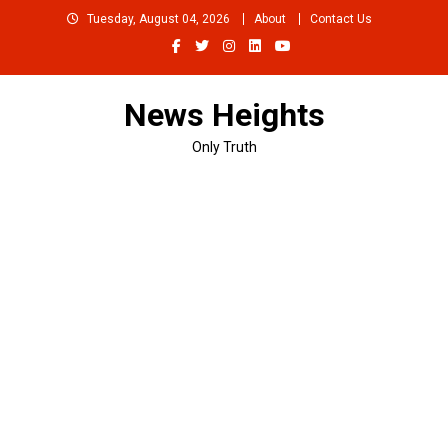
Skip
Tuesday, August 04, 2026
About
Contact Us
to
content
News Heights
Only Truth