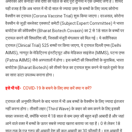
अमेरिका और कनाडा जैसे देशों की पहल के बाद पूरी दुनिया में एक उम्मीद जगी है। शायद
यही वजह है कि अब भारत में भी दो साल से ज्यादा उम्र के बच्चों के लिए जल्द कोरोना
वैक्सीन का ट्रायल (Corona Vaccine Trial) शुरू किया जाएगा। दरअसल, कोरोना
वैक्सीन से जुड़ी सब्जेक्ट एक्सपर्ट कमेटी (Subject Expert Committee) ने भारत
बायोटेक की कोवैक्सीन (Bharat Biotech Covaxin) का 2 से 18 साल के बच्चों पर
ट्रायल करने की सिफारिश की, जिसकी मंजूरी मंगलवार को मिल गई। ये क्लीनिकल
ट्रायल (Clinical Trial) 525 बच्चों पर किया जाएगा, ये ट्रायल दिल्ली एम्स (Delhi
AIIMS), नागपुर के मेडिट्रिना इंस्टीट्यूट ऑफ मेडिकल साइंसेज (MIMS), पटना एम्स
(Patna AIIMS) जैसे अस्पतालों में होगा। इस कमेटी की सिफारिशों के मुताबिक, भारत
बायोटेक (Bharat Biotech) को तीसरे फेज़ का ट्रायल शुरू करने से पहले दूसरे फेज़
का सारा डाटा उपलब्ध कराना होगा।
इसे भी पढें-
COVID-19 के बचने के लिए क्या करें क्या न करें?
ट्रायल की अनुमति मिलने के बाद भारत में भी अब बच्चों के वैक्सीन के लिए ज्यादा इंतजार
नहीं करना होगा। तीसरी लहर (Third Wave) के कहर को कम करने के लिए इसकी
सख्त जरूरत थी, क्योंकि भारत में 18 साल से कम उम्र की बहुत बड़ी आबादी है और जहां
आने वाले वक्त में बच्चों के ऊपर सबसे ज्यादा खतरा बताया जा रहा है। 0 से लेकर 18
साल तक के एज ग्रुप की आबादी देश की कुल आबादी का 30 फीसदी है। इस आबादी में