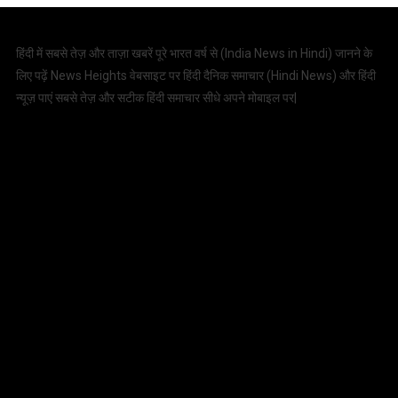
हिंदी में सबसे तेज़ और ताज़ा खबरें पूरे भारत वर्ष से (
India News in Hindi
) जानने के
लिए पढ़ें News Heights वेबसाइट पर हिंदी दैनिक समाचार (
Hindi News
) और हिंदी
न्यूज़ पाएं सबसे तेज़ और सटीक हिंदी समाचार सीधे अपने मोबाइल पर|