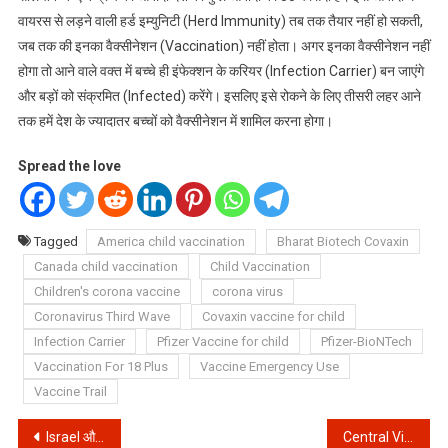
वायरस से लड़ने वाली हर्ड इम्युनिटी (Herd Immunity) तब तक तैयार नहीं हो सकती,
जब तक की इनका वैक्सीनेशन (Vaccination) नहीं होता। अगर इनका वैक्सीनेशन नहीं
होगा तो आने वाले वक्त में बच्चे ही इंफेक्शन के करियर (Infection Carrier) बन जाएंगे
और बड़ों को संक्रमित (Infected) करेंगे। इसलिए इसे रोकने के लिए तीसरी लहर आने
तक हमें देश के ज्यादातर बच्चों को वैक्सीनेशन में शामिल करना होगा।
Spread the love
Tagged
America child vaccination
Bharat Biotech Covaxin
Canada child vaccination
Child Vaccination
Children's corona vaccine
corona virus
Coronavirus Third Wave
Covaxin vaccine for child
Infection Carrier
Pfizer Vaccine for child
Pfizer-BioNTech
Vaccination For 18 Plus
Vaccine Emergency Use
Vaccine Trail
Post
Israel और Palestine में क्यों हो रहे है विवाद?
Central Vista Project: क्या यह project देश में आये हुए संकट से ज्यादा महत्वपूर्ण है?