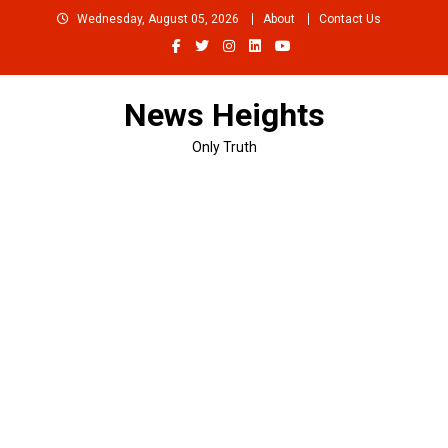
Skip
Wednesday, August 05, 2026
About
Contact Us
to
content
News Heights
Only Truth