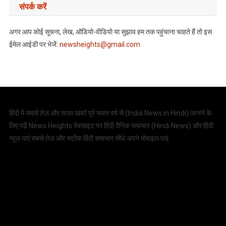
संपर्क करें
अगर आप कोई सूचना, लेख, ऑडियो-वीडियो या सुझाव हम तक पहुंचाना चाहते हैं तो इस
ईमेल आईडी पर भेजें:
newsheights@gmail.com
हिंदी में सबसे तेज़ और ताज़ा खबरें पूरे भारत वर्ष से (
India News in Hindi
) जानने के
लिए पढ़ें News Heights वेबसाइट पर हिंदी दैनिक समाचार (
Hindi News
) और हिंदी
न्यूज़ पाएं सबसे तेज़ और सटीक हिंदी समाचार सीधे अपने मोबाइल पर|