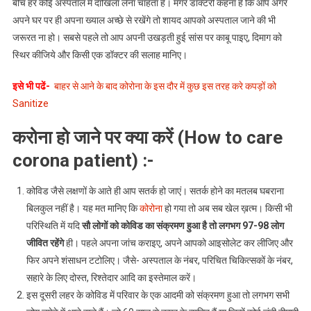
बीच हर कोई अस्पताल में दाखिला लेना चाहता है। मगर डॉक्टरों कहना है कि आप अगर
पर
अपने घर पर ही अपना ख्याल अच्छे से रखेंगे तो शायद आपको अस्पताल जाने की भी
ऐसे
जरूरत ना हो। सबसे पहले तो आप अपनी उखड़ती हुई सांस पर काबू पाइए, दिमाग को
रखें
स्थिर कीजिये और किसी एक डॉक्टर की सलाह मानिए।
अपना
ख्याल
इसे भी पढें-
बाहर से आने के बाद कोरोना के इस दौर में कुछ इस तरह करे कपड़ों को
Sanitize
करोना हो जाने पर क्या करें (How to care
corona patient) :-
कोविड जैसे लक्षणों के आते ही आप सतर्क हो जाएं। सतर्क होने का मतलब घबराना
बिलकुल नहीं है। यह मत मानिए कि
कोरोना
हो गया तो अब सब खेल ख़त्म। किसी भी
परिस्थिति में यदि
सौ लोगों को कोविड का संक्रमण हुआ है तो लगभग 97-98 लोग
जीवित रहेंगे
ही। पहले अपना जांच कराइए, अपने आपको आइसोलेट कर लीजिए और
फिर अपने शंसाधन टटोलिए। जैसे- अस्पताल के नंबर, परिचित चिकित्सकों के नंबर,
सहारे के लिए दोस्त, रिश्तेदार आदि का इस्तेमाल करें।
इस दूसरी लहर के कोविड में परिवार के एक आदमी को संक्रमण हुआ तो लगभग सभी