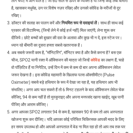
लोग चपेटे में आने वाले हैं। जो 60 साल से ऊपर के व्यक्ति हैं या जिन्हें कोई लंबी बीमारी
है, खासकर मधुमेह, उन पर विशेष नज़र रखिए और उनको कोविड के मरीजों से दूर
रखिए।
डॉक्टर की सलाह का पालन करें और
नियमित रूप से दवाइयां लें
। साथ ही साथ कई
प्रकार की विटामिन्स, (जिन्हें लेने में कोई हर्ज नहीं) मिल जाएंगी, लेना शुरू कर
दीजिये। छोटे बच्चों को बुखार की दवा के अलावा और कुछ भी न दें, इस स्टेज पर।
ध्यान रहे बीमारी का दूसरा हफ्ता सबसे खतरनाक है।
अब सबसे जरूरी काम है, “मॉनिटरिंग”, मॉनिटर क्या है और कैसे करना है? बस एक
चीज, SPO2 यानी रक्त में ऑक्सिजन की मात्रा जो जिन्हें
कोविड
का लक्षण हैं, चाहे
वो पॉज़िटिव हैं या निगेटिव, उन्हें दिन में कम से कम दो बार अपना ऑक्सिजन लेवेल
जरूर देखना है। इस कोविड महामारी के खिलाफ पल्स ऑक्सीमीटर (Pulse
Oximeter) सबसे बड़े हथियार के रूप में देखा जा रहा है, यह हथियार आप भी
संभालिए। अगर आप चल सकते हैं तो 6 मिनट टहलने के बाद ऑक्सिजन लेवेल चेक
कीजिए, 94 से कम नहीं है तो मुस्कुराइए और अपना मनपसंद खाना खाईए, खूब पानी
पीजिए और आराम कीजिए।
अगर आपका SPO2 लगातार 94 से कम है, खासकर 90 से कम तो आप अस्पताल
खोजना शुरू कर दीजिए। यदि आपका कोई परिचित चिकित्सक आपकी मदद के लिए
हर समय उपलब्ध हो और आपको अस्पताल में बेड ना मिल रहा हो तो आप तब तक घर