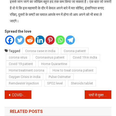
इससे जान जाने का जोखिम बहुत हद तक कम किया जा सकता है। एक बात जो जरूरी
है वो ये कि इस महामारी के दौर में केवल अपने बारे में मत सोचिए, इंसानियत बनाए
रखिए, दूसरों के कष्टों का ख्याल आपके मन में होगा तो आप अपने को भी बचा ले
जाएंगे।
Spread the love
Tagged
Corona case in india
Corona patient
corona virus
Coronavirus patient
Covid 19 in india
Covid 19 patient
Home Quarantine
Home treatment corona
How to treat corona patient
Oxygen Crisis in india
Pulse Oximeter
Remdesivir injection
SPO2 level
Steroids tablet
Post
COVID-19: कहीं हो रही ऑक्सीजन की कमी तो कहीं बढ रहे vaccine के दाम
पापों से मुक्त होने के लिए पांडवों ने स्थिपित किया था केदरनाथ धाम, जाने रोचक कहानी
navigation
RELATED POSTS