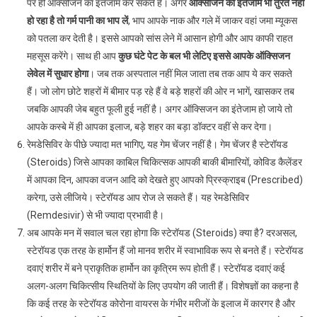
पर ही ऑक्सीजन का इंतजाम कर सकते हैं। अगर
ऑक्सीजन का इंतजाम भी तुरंत नहीं
हो रहा है तो गर्म पानी का भाप लें
, भाप आपके नाक और गले में जाकर वहां जमा म्यूकस
को पतला कर देती है। इससे आपको सांस लेने में आसान होगी और आप काफी राहत
महसूस करेंगे। साथ ही आप
कुछ घंटे पेट के बल भी लेटिए इससे आपके ऑक्सिजन
लेवेल में सुधार होगा
। जब तक अस्पताल नहीं मिल जाता तब तक आप ये कर सकते
हैं। जो लोग छोटे शहरों में बीमार पड़ रहे हैं वे बड़े शहरों की ओर न भागें, खासकर तब
जबकि आपकी जेब बहुत फूली हुई नहीं है। अगर ऑक्सिजन का इंतेजाम हो जाये तो
आपके कस्बे में ही आपका इलाज, बड़े शहर का बड़ा डॉक्टर वहीं से कर देगा।
रेमडेसिविर के पीछे ज्यादा मत भागिए, यह गेम चेंजर नहीं है। गेम चेंजर है स्टेरॉयड
(Steroids) जिसे आपका काबिल चिकित्सक आपकी बाकी बीमारियों, कोविड कैलेंडर
में आपका दिन, आपका वजन आदि को देखते हुए आपको प्रिस्क्राइब (Prescribed)
करेगा, उसे लीजिये। स्टेरॉयड आप रोज ले सकते हैं। यह रेमडेसिविर
(Remdesivir) से भी ज्यादा प्रभावी है।
अब आपके मन में सवाल चल रहा होगा कि स्टेरॉयड (Steroids) क्या है? दरअसल,
स्टेरॉयड एक तरह के हार्मोन हैं जो मानव शरीर में स्वाभाविक रूप से बनते हैं। स्टेरॉयड
दवाएं शरीर में बने प्राकृतिक हार्मोन का कृत्रिम रूप होती हैं। स्टेरॉयड दवाएं कई
अलग-अलग चिकित्सीय स्थितियों के लिए उपयोग की जाती हैं। विशेषज्ञों का कहना है
कि कई तरह के स्टेरॉयड कोरोना वायरस के गंभीर मरीजों के इलाज में कारगर है और