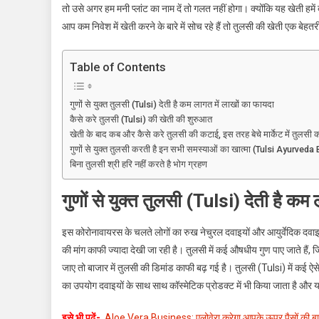
तो उसे अगर हम मनी प्लांट का नाम दें तो गलत नहीं होगा। क्योंकि यह खेती हमे
जरिए
Immunity
आप कम निवेश में खेती करने के बारे में सोच रहे हैं तो तुलसी की खेती एक बेह
के
साथ
Table of Contents
बढ़ाये
अपना
गुणों से युक्त तुलसी (Tulsi) देती है कम लागत में लाखों का फायदा
बैंक
कैसे करे तुलसी (Tulsi) की खेती की शुरुआत
बैलेंस,
खेती के बाद कब और कैसे करे तुलसी की कटाई, इस तरह बेचे मार्केट में तुलस
जाने
गुणों से युक्त तुलसी करती है इन सभी समस्याओं का खात्मा (Tulsi Ayurveda
कैसे!
बिना तुलसी श्री हरि नहीं करते है भोग ग्रहण
गुणों से युक्त तुलसी (Tulsi) देती है कम
इस कोरोनावायरस के चलते लोगों का रुख नेचुरल दवाइयों और आयुर्वेदिक दवाइय
की मांग काफी ज्यादा देखी जा रही है। तुलसी में कई औषधीय गुण पाए जाते हैं
जाए तो बाजार में तुलसी की डिमांड काफी बढ़ गई है। तुलसी (Tulsi) में कई ऐसे
का उपयोग दवाइयों के साथ साथ कॉस्मेटिक प्रोडक्ट में भी किया जाता है और
इसे भी पढें-
Aloe Vera Business: एलोवेरा करेगा आपके ऊपर पैसों की बार