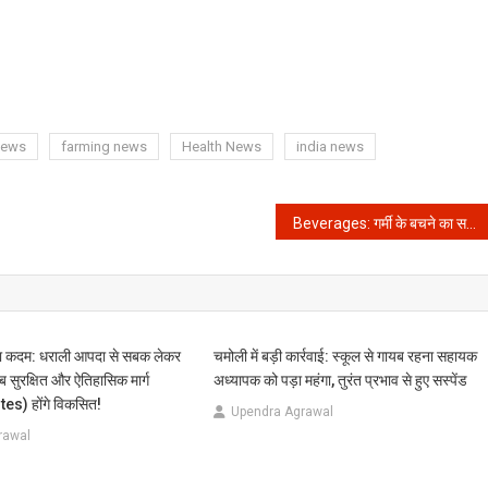
news
farming news
Health News
india news
Beverages: गर्मी के बचने का सटीक समाधान
ड़ा कदम: धराली आपदा से सबक लेकर
चमोली में बड़ी कार्रवाई: स्कूल से गायब रहना सहायक
अब सुरक्षित और ऐतिहासिक मार्ग
अध्यापक को पड़ा महंगा, तुरंत प्रभाव से हुए सस्पेंड
s) होंगे विकसित!
Upendra Agrawal
rawal