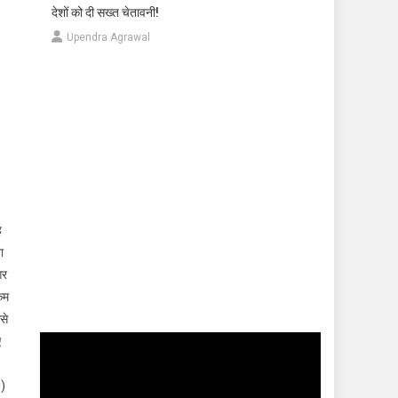
देशों को दी सख्त चेतावनी!
Upendra Agrawal
ह
ा
गर
कम
से
ए
Video
Player
i)