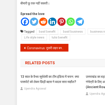
बीमारी छू तक नहीं सकती।
Spread the love
Tagged
basil benefit
basil business
business 
Life style news
tulsi benefit
Post
Coronavirus: दूसरी लहर बच्चों के लिए ज्यादा खतरनाक, जानें इसके लक्षण और बचाव
navigation
RELATED POSTS
13 साल के वैभव सूर्यवंशी का टीम इंडिया में चयन: क्या
उत्तराखंड का ब
पासपोर्ट को लेकर छिड़ी बहस ने बदला सारा माहौल?
गंगोत्री के लिए 
(Ancient Route
Upendra Agrawal
Upendra Ag