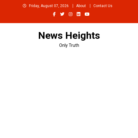
Skip
Friday, August 07, 2026
About
Contact Us
to
content
News Heights
Only Truth