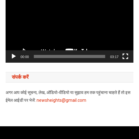
Player
00:00
03:17
संपर्क करें
अगर आप कोई सूचना, लेख, ऑडियो-वीडियो या सुझाव हम तक पहुंचाना चाहते हैं तो इस
ईमेल आईडी पर भेजें:
newsheights@gmail.com