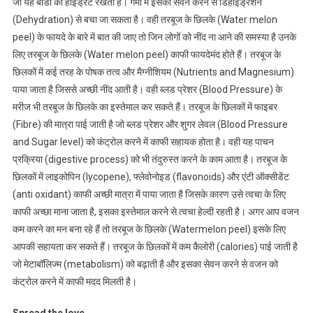
जो यह बॉडी को हाइड्रेट रखता है। गर्मी में इसका सेवन करने से डिहाइड्रेशन
(Dehydration) से बचा जा सकता है। वही तरबूज के छिलके (Water melon
peel) के फायदे के बारे में बात की जाए तो जिन लोगों को नींद ना आने की समस्या है उनके
लिए तरबूज के छिलके (Water melon peel) काफी फायदेमंद होते हैं। तरबूज के
छिलकों में कई तरह के पोषक तत्व और मैग्नीशियम (Nutrients and Magnesium)
पाया जाता है जिससे अच्छी नींद आती है। वही ब्लड प्रेशर (Blood Pressure) के
मरीज भी तरबूज के छिलके का इस्तेमाल कर सकते हैं। तरबूज के छिलकों में फाइबर
(Fibre) की मात्रा पाई जाती है जो ब्लड प्रेशर और शुगर लेवल (Blood Pressure
and Sugar level) को कंट्रोल करने में काफी सहायक होता है। वही यह पाचन
प्रक्रिया (digestive process) को भी तंदुरुस्त करने के काम आता है। तरबूज के
छिलकों में लाइकोपिन (lycopene), फ्लेवोनोइड (flavonoids) और एंटी ऑक्सीडेंट
(anti oxidant) काफी अच्छी मात्रा में पाया जाता है जिसके कारण उसे त्वचा के लिए
काफी अच्छा माना जाता है, इसका इस्तेमाल करने से त्वचा हेल्दी रहती है। अगर आप वजन
कम करने का मन बना रहे हैं तो तरबूज के छिलके (Watermelon peel) इसके लिए
आपकी सहायता कर सकते हैं। तरबूज के छिलकों में कम कैलोरी (calories) पाई जाती है
जो मेटाबॉलिज्म (metabolism) को बढ़ाती है और इसका सेवन करने से वजन को
कंट्रोल करने में काफी मदद मिलती है।