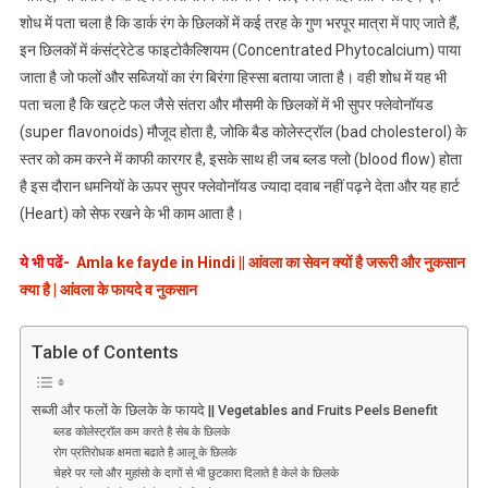
बहुत
शोध में पता चला है कि डार्क रंग के छिलकों में कई तरह के गुण भरपूर मात्रा में पाए जाते हैं,
लाभदायक
इन छिलकों में कंसंट्रेटेड फाइटोकैल्शियम (Concentrated Phytocalcium) पाया
होते
जाता है जो फलों और सब्जियों का रंग बिरंगा हिस्सा बताया जाता है। वही शोध में यह भी
है,
पता चला है कि खट्टे फल जैसे संतरा और मौसमी के छिलकों में भी सुपर फ्लेवोनॉयड
जाने
(super flavonoids) मौजूद होता है, जोकि बैड कोलेस्ट्रॉल (bad cholesterol) के
इनके
स्तर को कम करने में काफी कारगर है, इसके साथ ही जब ब्लड फ्लो (blood flow) होता
फायदे
है इस दौरान धमनियों के ऊपर सुपर फ्लेवोनॉयड ज्यादा दवाब नहीं पढ़ने देता और यह हार्ट
||
(Heart) को सेफ रखने के भी काम आता है।
Vegetables
And
ये भी पढें-
Amla ke fayde in Hindi || आंवला का सेवन क्यों है जरूरी और नुकसान
Fruits
क्या है | आंवला के फायदे व नुकसान
Peels
Benefit
Table of Contents
सब्जी और फलों के छिलके के फायदे || Vegetables and Fruits Peels Benefit
ब्लड कोलेस्ट्रॉल कम करते है सेब के छिलके
रोग प्रतिरोधक क्षमता बढाते है आलू के छिलके
चेहरे पर ग्लो और मुहांसो के दागों से भी छुटकारा दिलाते है केले के छिलके