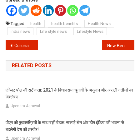
Spread the love
Tagged
health
health benefits
Health News
india news
Life style news
Lifestyle News
Post
Corona Vaccine लगवाओं और लाखों की कार ले जाओ, इस देश में मिल रहा ये लाभ
New Benefits of Garlic : लहसुन में पाए जाने वाले गुण ब्लड प्रेशर, पेट की समस्या और कई बामारियों को करते हैं दूर || लहसुन के फायदे
navigation
RELATED POSTS
एग्जिट पोल की सटीकता: 2021 के विधानसभा चुनावों के अनुमान और असली नतीजों का
विश्लेषण
Upendra Agrawal
पीएम की मुख्यमंत्रियों के साथ बड़ी बैठक: सप्लाई चेन और टीम इंडिया की भावना से
बदलेगी देश की तस्वीर!
Upendra Agrawal